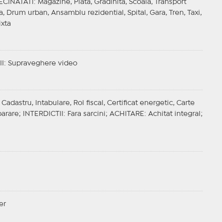
ECINATATI
: Magazine, Piata, Gradinita, Scoala, Transport
, Drum urban, Ansamblu rezidential, Spital, Gara, Tren, Taxi,
ixta
II
: Supraveghere video
adastru, Intabulare, Rol fiscal, Certificat energetic, Carte
arare;
INTERDICTII
: Fara sarcini;
ACHITARE
: Achitat integral;
er