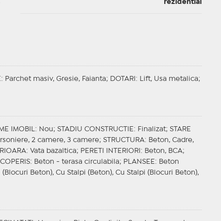
rezidential
E
: Parchet masiv, Gresie, Faianta;
DOTARI
: Lift, Usa metalica;
ME IMOBIL
: Nou;
STADIU CONSTRUCTIE
: Finalizat;
STARE
arsoniere, 2 camere, 3 camere;
STRUCTURA
: Beton, Cadre,
ERIOARA
: Vata bazaltica;
PERETI INTERIORI
: Beton, BCA;
COPERIS
: Beton - terasa circulabila;
PLANSEE
: Beton
 (Blocuri Beton), Cu Stalpi (Beton), Cu Stalpi (Blocuri Beton),