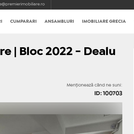
e@premierimobiliare.ro
I
CUMPARARI
ANSAMBLURI
IMOBILIARE GRECIA
re | Bloc 2022 - Dealu
Menționează când ne suni:
ID: 100703