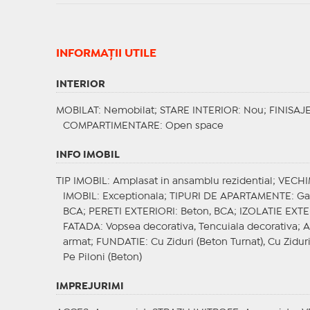
INFORMAŢII UTILE
INTERIOR
MOBILAT
: Nemobilat;
STARE INTERIOR
: Nou;
FINISAJ
COMPARTIMENTARE
: Open space
INFO IMOBIL
TIP IMOBIL
: Amplasat in ansamblu rezidential;
VECHI
IMOBIL
: Exceptionala;
TIPURI DE APARTAMENTE
: G
BCA;
PERETI EXTERIORI
: Beton, BCA;
IZOLATIE EXT
FATADA
: Vopsea decorativa, Tencuiala decorativa;
A
armat;
FUNDATIE
: Cu Ziduri (Beton Turnat), Cu Ziduri
Pe Piloni (Beton)
IMPREJURIMI