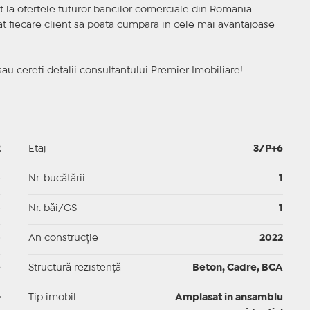
t la ofertele tuturor bancilor comerciale din Romania.
ncat fiecare client sa poata cumpara in cele mai avantajoase
sau cereti detalii consultantului Premier Imobiliare!
2
Etaj
3/P+6
p
Nr. bucătării
1
p
Nr. băi/GS
1
p
An construcție
2022
e
Structură rezistență
Beton, Cadre, BCA
-
Tip imobil
Amplasat in ansamblu