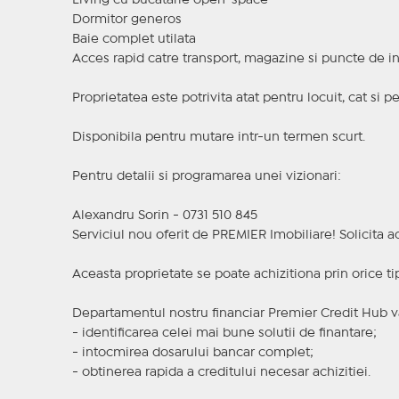
Living cu bucatarie open-space
Dormitor generos
Baie complet utilata
Acces rapid catre transport, magazine si puncte de i
Proprietatea este potrivita atat pentru locuit, cat si p
Disponibila pentru mutare intr-un termen scurt.
Pentru detalii si programarea unei vizionari:
Alexandru Sorin - 0731 510 845
Serviciul nou oferit de PREMIER Imobiliare! Solicit
Aceasta proprietate se poate achizitiona prin orice ti
Departamentul nostru financiar Premier Credit Hub va
- identificarea celei mai bune solutii de finantare;
- intocmirea dosarului bancar complet;
- obtinerea rapida a creditului necesar achizitiei.