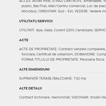
ACCES
: Acces mixt;
STRAZI LIMITROFE
: Amenajate;
V
public, Bar/Pub, Mall/Centru comercial, Loc de joaca
Microbuz;
ORIENTARI
: Sud - Est;
VEDERE
: Vedere m
UTILITATI/SERVICII
UTILITATI
: Apa, Gaze, Curent 220V, Canalizare;
SERVIC
ACTE
ACTE DE PROPRIETATE
: Contract vanzare cumparare, C
funciara, Certificat de urbanism;
DOBANDIRE
: Cump
FORMA TITLULUI DE PROPRIETATE
: Persoana fizica
ALTE DIMENSIUNI
SUPRAFAȚĂ TERASE/BALCOANE: 7.32 mp
ALTE DETALII
Contract Inchiriere
: Neinchiriat;
VIZIONARI
: Imobil lib