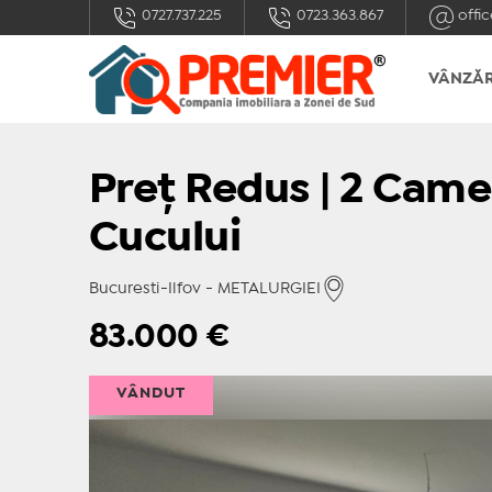
0727.737.225
0723.363.867
offic
VÂNZĂR
Preț Redus | 2 Came
Cucului
Bucuresti-Ilfov - METALURGIEI
83.000
€
VÂNDUT