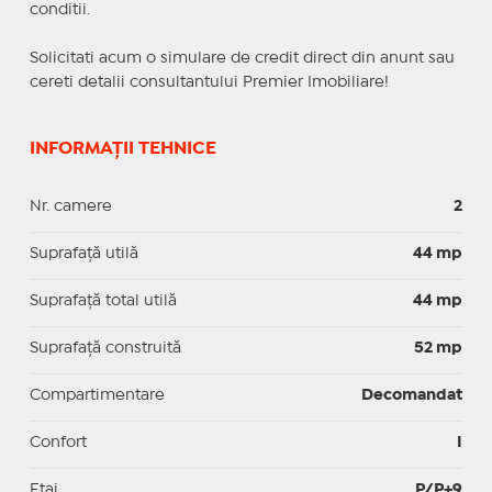
conditii.
Solicitati acum o simulare de credit direct din anunt sau
cereti detalii consultantului Premier Imobiliare!
INFORMAȚII TEHNICE
Nr. camere
2
Suprafaţă utilă
44 mp
Suprafaţă total utilă
44 mp
Suprafaţă construită
52 mp
Compartimentare
Decomandat
Confort
I
Etaj
P/P+9