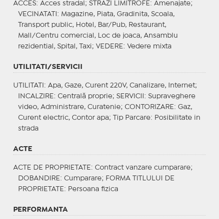
ACCES
: Acces stradal;
STRAZI LIMITROFE
: Amenajate;
VECINATATI
: Magazine, Piata, Gradinita, Scoala,
Transport public, Hotel, Bar/Pub, Restaurant,
Mall/Centru comercial, Loc de joaca, Ansamblu
rezidential, Spital, Taxi;
VEDERE
: Vedere mixta
UTILITATI/SERVICII
UTILITATI
: Apa, Gaze, Curent 220V, Canalizare, Internet;
INCALZIRE
: Centrală proprie;
SERVICII
: Supraveghere
video, Administrare, Curatenie;
CONTORIZARE
: Gaz,
Curent electric, Contor apa;
Tip Parcare
: Posibilitate in
strada
ACTE
ACTE DE PROPRIETATE
: Contract vanzare cumparare;
DOBANDIRE
: Cumparare;
FORMA TITLULUI DE
PROPRIETATE
: Persoana fizica
PERFORMANTA