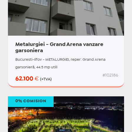
Metalurgiei - Grand Arena vanzare
garsoniera
Bucuresti-Ilfov - METALURGIEI, reper: Grand Arena
garsonieră, 44.5 mp utili
#102186
62.100
€
(+TVA)
0% COMISION