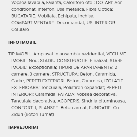
Vopsea lavabila, Faianta, Calorifere otel;
DOTARI
: Aer
conditionat, Interfon, Usa metalica, Fibra Optica;
BUCATARIE
: Mobilata, Echipata, Inchisa;
COMPARTIMENTARE
: Decomandat;
USI INTERIOR
:
Celulare
INFO IMOBIL
TIP IMOBIL
: Amplasat in ansamblu rezidential;
VECHIME
IMOBIL
: Nou;
STADIU CONSTRUCTIE
: Finalizat;
STARE
IMOBIL
: Exceptionala;
TIPURI DE APARTAMENTE
: 2
camere, 3 camere;
STRUCTURA
: Beton, Caramida,
Cadre;
PERETI EXTERIORI
: Beton, Caramida;
IZOLATIE
EXTERIOARA
: Tencuiala, Polistiren expandat;
PERETI
INTERIORI
: Caramida;
FATADA
: Vopsea decorativa,
Tencuiala decorativa;
ACOPERIS
: Sindrila bituminoasa;
CONFORT
: I;
PLANSEE
: Beton armat;
FUNDATIE
: Cu
Ziduri (Beton Turnat)
IMPREJURIMI