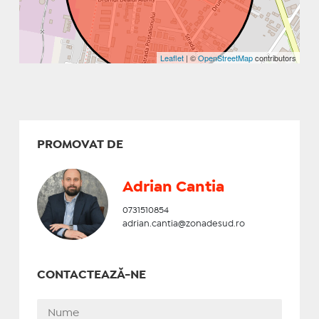
Leaflet
| ©
OpenStreetMap
contributors
PROMOVAT DE
Adrian Cantia
0731510854
adrian.cantia@zonadesud.ro
CONTACTEAZĂ-NE