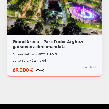
Grand Arena - Parc Tudor Arghezi -
garsoniera decomandata
Bucuresti-Ilfov - METALURGIEI
garsonieră, 46.2 mp utili
#102147
69.000
€
(+TVA)