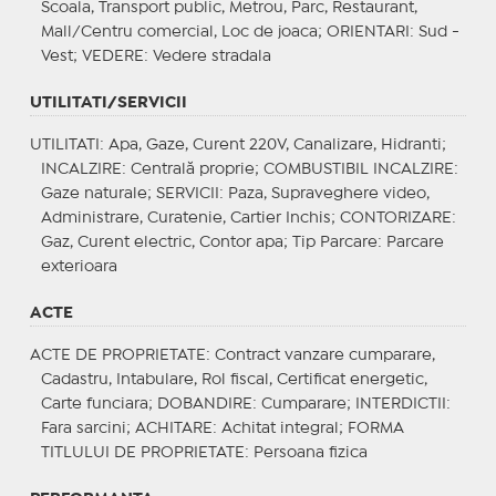
Scoala, Transport public, Metrou, Parc, Restaurant,
Mall/Centru comercial, Loc de joaca;
ORIENTARI
: Sud -
Vest;
VEDERE
: Vedere stradala
UTILITATI/SERVICII
UTILITATI
: Apa, Gaze, Curent 220V, Canalizare, Hidranti;
INCALZIRE
: Centrală proprie;
COMBUSTIBIL INCALZIRE
:
Gaze naturale;
SERVICII
: Paza, Supraveghere video,
Administrare, Curatenie, Cartier Inchis;
CONTORIZARE
:
Gaz, Curent electric, Contor apa;
Tip Parcare
: Parcare
exterioara
ACTE
ACTE DE PROPRIETATE
: Contract vanzare cumparare,
Cadastru, Intabulare, Rol fiscal, Certificat energetic,
Carte funciara;
DOBANDIRE
: Cumparare;
INTERDICTII
:
Fara sarcini;
ACHITARE
: Achitat integral;
FORMA
TITLULUI DE PROPRIETATE
: Persoana fizica