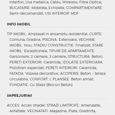
Interfon, Usa metalica, Cablu, Wireless, Fibra Optica;
BUCATARIE
: Mobilata, Echipata;
COMPARTIMENTARE
:
Semi-decomandat;
USI INTERIOR
: MDF
INFO IMOBIL
TIP IMOBIL
: Amplasat in ansamblu rezidential;
CURTE
:
Comuna, Gradina;
PISCINA
: Exterioara;
VECHIME
IMOBIL
: Nou;
STADIU CONSTRUCTIE
: Finalizat;
STARE
IMOBIL
: Exceptionala;
TIPURI DE APARTAMENTE
:
Garsoniere, 2 camere, 3 camere;
STRUCTURA
: Beton;
PERETI EXTERIORI
: Caramida;
IZOLATIE EXTERIOARA
:
Polistiren expandat;
PERETI INTERIORI
: Caramida;
FATADA
: Vopsea decorativa;
ACOPERIS
: Beton - terasa
circulabila;
CONFORT
: I;
PLANSEE
: Beton armat;
FUNDATIE
: Cu Stalpi (Blocuri Beton)
IMPREJURIMI
ACCES
: Acces stradal;
STRAZI LIMITROFE
: Amenajate,
Asfaltate;
VECINATATI
: Magazine, Piata, Gradinita,