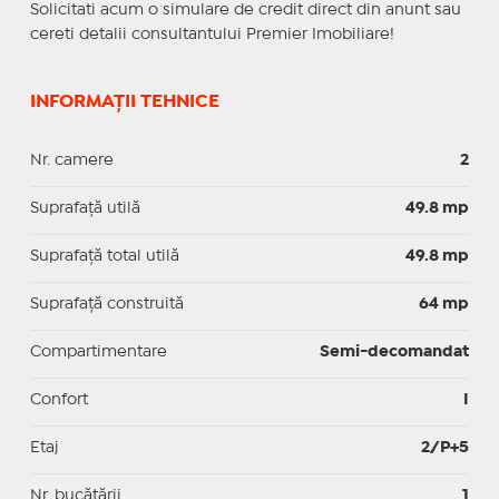
Solicitati acum o simulare de credit direct din anunt sau
cereti detalii consultantului Premier Imobiliare!
INFORMAȚII TEHNICE
Nr. camere
2
Suprafaţă utilă
49.8 mp
Suprafaţă total utilă
49.8 mp
Suprafaţă construită
64 mp
Compartimentare
Semi-decomandat
Confort
I
Etaj
2/P+5
Nr. bucătării
1