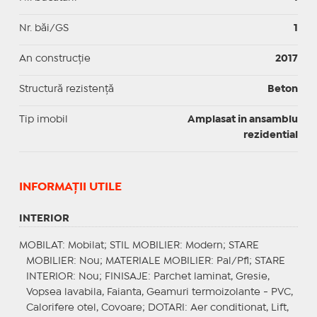
Nr. băi/GS
1
An construcție
2017
Structură rezistență
Beton
Tip imobil
Amplasat in ansamblu
rezidential
INFORMAŢII UTILE
INTERIOR
MOBILAT
: Mobilat;
STIL MOBILIER
: Modern;
STARE
MOBILIER
: Nou;
MATERIALE MOBILIER
: Pal/Pfl;
STARE
INTERIOR
: Nou;
FINISAJE
: Parchet laminat, Gresie,
Vopsea lavabila, Faianta, Geamuri termoizolante - PVC,
Calorifere otel, Covoare;
DOTARI
: Aer conditionat, Lift,