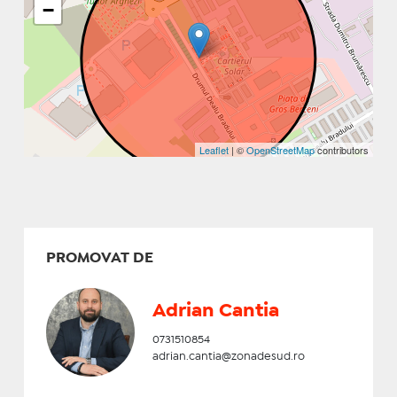
−
Leaflet
| ©
OpenStreetMap
contributors
PROMOVAT DE
Adrian Cantia
0731510854
adrian.cantia@zonadesud.ro