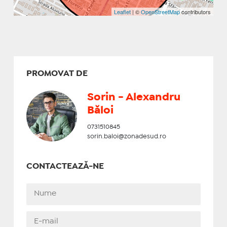
Leaflet
| ©
OpenStreetMap
contributors
PROMOVAT DE
Sorin - Alexandru
Băloi
0731510845
sorin.baloi@zonadesud.ro
CONTACTEAZĂ-NE