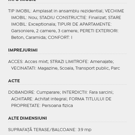
TIP IMOBIL
: Amplasat in ansamblu rezidential;
VECHIME
IMOBIL
: Nou;
STADIU CONSTRUCTIE
: Finalizat;
STARE
IMOBIL
: Exceptionala;
TIPURI DE APARTAMENTE
:
Garsoniere, 2 camere, 3 camere;
PERETI EXTERIORI
:
Beton, Caramida;
CONFORT
: I
IMPREJURIMI
ACCES
: Acces mixt;
STRAZI LIMITROFE
: Amenajate;
VECINATATI
: Magazine, Scoala, Transport public, Parc
ACTE
DOBANDIRE
: Cumparare;
INTERDICTII
: Fara sarcini;
ACHITARE
: Achitat integral;
FORMA TITLULUI DE
PROPRIETATE
: Persoana fizica
ALTE DIMENSIUNI
SUPRAFAȚĂ TERASE/BALCOANE: 3.9 mp