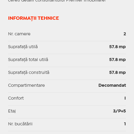
cereti detalii consultantului Premier Imobiliare!
INFORMAȚII TEHNICE
Nr. camere
2
Suprafaţă utilă
57.8 mp
Suprafaţă total utilă
57.8 mp
Suprafaţă construită
57.8 mp
Compartimentare
Decomandat
Confort
I
Etaj
3/P+5
Nr. bucătării
1