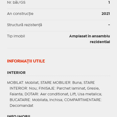
Nr. băi/GS
1
An construcție
2021
Structură rezistență
-
Tip imobil
Amplasat in ansamblu
rezidential
INFORMAŢII UTILE
INTERIOR
MOBILAT
: Mobilat;
STARE MOBILIER
: Buna;
STARE
INTERIOR
: Nou;
FINISAJE
: Parchet laminat, Gresie,
Faianta;
DOTARI
: Aer conditionat, Lift, Usa metalica;
BUCATARIE
: Mobilata, Inchisa;
COMPARTIMENTARE
:
Decomandat
INFO IMOBIL