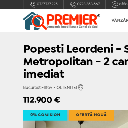
0727.737.225
0723.363.867
offic
VÂNZĂR
Popesti Leordeni - 
Metropolitan - 2 ca
imediat
Bucuresti-Ilfov - OLTENITEI
112.900
€
0% COMISION
OFERTĂ NOUĂ