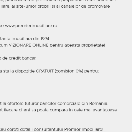
, promovarea si prezentarea proprietatii catre potentiali
iare, al site-urilor proprii si al canalelor de promovare
 pe www.premierimobiliare.ro.
tanta imobiliara din 1994.
a acum VIZIONARE ONLINE pentru aceasta proprietate!
p de credit bancar.
 sta la dispozitie GRATUIT (comision 0%) pentru:
t la ofertele tuturor bancilor comerciale din Romania.
ncat fiecare client sa poata cumpara in cele mai avantajoase
sau cereti detalii consultantului Premier Imobiliare!