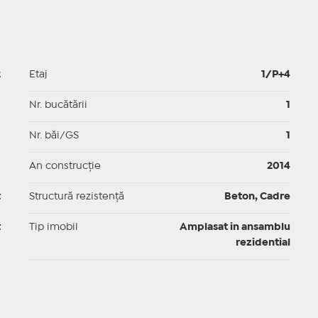
2
Etaj
1/P+4
p
Nr. bucătării
1
p
Nr. băi/GS
1
p
An construcție
2014
t
Structură rezistență
Beton, Cadre
t
Tip imobil
Amplasat in ansamblu
rezidential