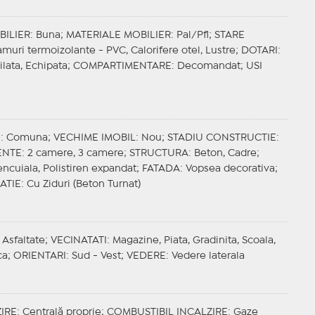
BILIER
: Buna;
MATERIALE MOBILIER
: Pal/Pfl;
STARE
amuri termoizolante - PVC, Calorifere otel, Lustre;
DOTARI
:
ilata, Echipata;
COMPARTIMENTARE
: Decomandat;
USI
E
: Comuna;
VECHIME IMOBIL
: Nou;
STADIU CONSTRUCTIE
:
ENTE
: 2 camere, 3 camere;
STRUCTURA
: Beton, Cadre;
encuiala, Polistiren expandat;
FATADA
: Vopsea decorativa;
ATIE
: Cu Ziduri (Beton Turnat)
 Asfaltate;
VECINATATI
: Magazine, Piata, Gradinita, Scoala,
ca;
ORIENTARI
: Sud - Vest;
VEDERE
: Vedere laterala
IRE
: Centrală proprie;
COMBUSTIBIL INCALZIRE
: Gaze