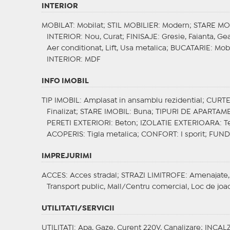
INTERIOR
MOBILAT
: Mobilat;
STIL MOBILIER
: Modern;
STARE MO
INTERIOR
: Nou, Curat;
FINISAJE
: Gresie, Faianta, Ge
Aer conditionat, Lift, Usa metalica;
BUCATARIE
: Mob
INTERIOR
: MDF
INFO IMOBIL
TIP IMOBIL
: Amplasat in ansamblu rezidential;
CURT
Finalizat;
STARE IMOBIL
: Buna;
TIPURI DE APARTAM
PERETI EXTERIORI
: Beton;
IZOLATIE EXTERIOARA
: T
ACOPERIS
: Tigla metalica;
CONFORT
: I sporit;
FUND
IMPREJURIMI
ACCES
: Acces stradal;
STRAZI LIMITROFE
: Amenajate,
Transport public, Mall/Centru comercial, Loc de joa
UTILITATI/SERVICII
UTILITATI
: Apa, Gaze, Curent 220V, Canalizare;
INCALZ