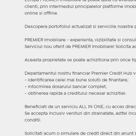
Echipa PREMIER Imobiliare te poate ajuta cu evaluarea
clienti, prin intermediul principalelor platforme imobil
online si offline.
Descopera portofoliul actualizat si serviciile noastre
PREMIER Imobiliare - experienta, vizibilitate si consul
Serviciul nou oferit de PREMIER Imobiliare! Solicit
Aceasta proprietate se poate achizitiona prin orice ti
Departamentul nostru financiar Premier Credit Hub va
- identificarea celei mai bune solutii de finantare;
- intocmirea dosarului bancar complet;
- obtinerea rapida a creditului necesar achizitiei.
Beneficiati de un serviciu ALL IN ONE, cu acces direc
Se accepta inclusiv venituri din strainatate, astfel i
conditii.
Solicitati acum o simulare de credit direct din anunt 