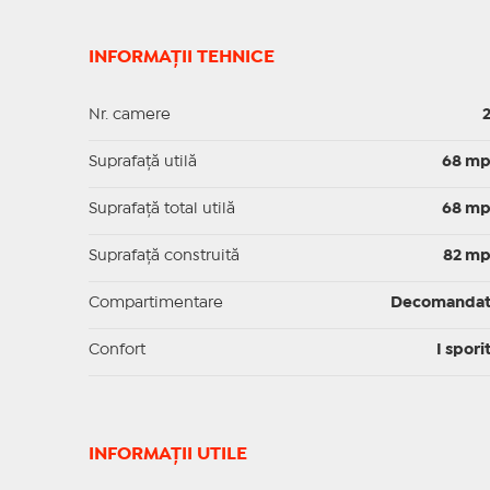
INFORMAȚII TEHNICE
Nr. camere
Suprafaţă utilă
68 m
Suprafaţă total utilă
68 m
Suprafaţă construită
82 m
Compartimentare
Decomanda
Confort
I spori
INFORMAŢII UTILE