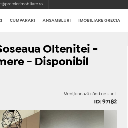
e@premierimobiliare.ro
I
CUMPARARI
ANSAMBLURI
IMOBILIARE GRECIA
Soseaua Oltenitei -
mere - Disponibil
Menționează când ne suni:
ID: 97182