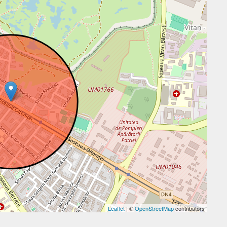
Leaflet
| ©
OpenStreetMap
contributors