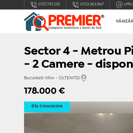
0727.737.225
0723.363.867
offic
VÂNZĂR
Sector 4 - Metrou P
- 2 Camere - dispon
Bucuresti-Ilfov - OLTENITEI
178.000
€
0% COMISION