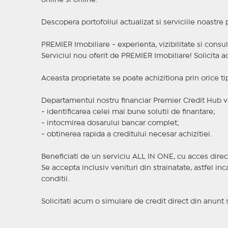
online si offline.
Descopera portofoliul actualizat si serviciile noastre
PREMIER Imobiliare - experienta, vizibilitate si consul
Serviciul nou oferit de PREMIER Imobiliare! Solicit
Aceasta proprietate se poate achizitiona prin orice ti
Departamentul nostru financiar Premier Credit Hub va
- identificarea celei mai bune solutii de finantare;
- intocmirea dosarului bancar complet;
- obtinerea rapida a creditului necesar achizitiei.
Beneficiati de un serviciu ALL IN ONE, cu acces direc
Se accepta inclusiv venituri din strainatate, astfel i
conditii.
Solicitati acum o simulare de credit direct din anunt 