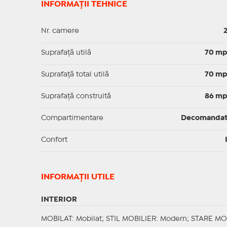
INFORMAȚII TEHNICE
Nr. camere
Suprafaţă utilă
70 m
Suprafaţă total utilă
70 m
Suprafaţă construită
86 m
Compartimentare
Decomanda
Confort
INFORMAŢII UTILE
INTERIOR
MOBILAT
: Mobilat;
STIL MOBILIER
: Modern;
STARE MO