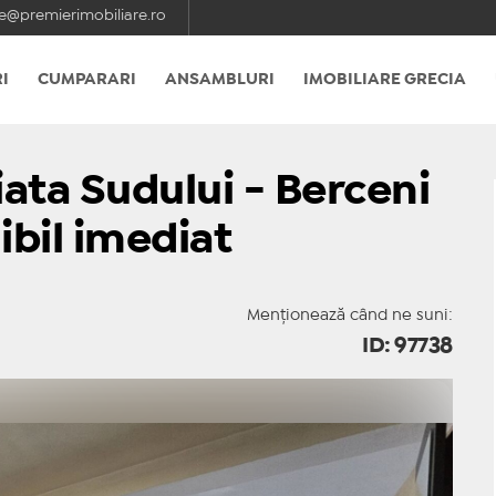
e@premierimobiliare.ro
I
CUMPARARI
ANSAMBLURI
IMOBILIARE GRECIA
iata Sudului - Berceni
ibil imediat
Menționează când ne suni:
ID: 97738