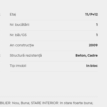
2
Etaj
11/P+12
p
Nr. bucătării
1
p
Nr. băi/GS
1
p
An construcție
2009
t
Structură rezistență
Beton, Cadre
I
Tip imobil
In bloc
BILIER
: Nou, Buna;
STARE INTERIOR
: In stare foarte buna;