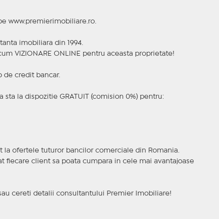
 pe www.premierimobiliare.ro.
tanta imobiliara din 1994.
a acum VIZIONARE ONLINE pentru aceasta proprietate!
p de credit bancar.
 sta la dispozitie GRATUIT (comision 0%) pentru:
t la ofertele tuturor bancilor comerciale din Romania.
ncat fiecare client sa poata cumpara in cele mai avantajoase
sau cereti detalii consultantului Premier Imobiliare!