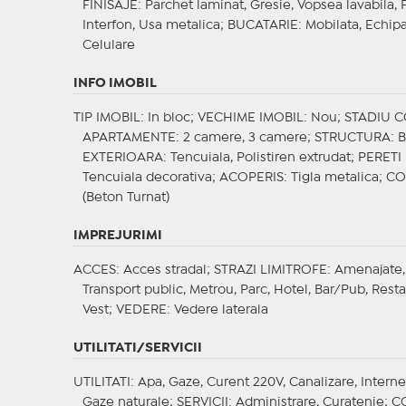
FINISAJE
: Parchet laminat, Gresie, Vopsea lavabila, F
Interfon, Usa metalica;
BUCATARIE
: Mobilata, Echip
Celulare
INFO IMOBIL
TIP IMOBIL
: In bloc;
VECHIME IMOBIL
: Nou;
STADIU 
APARTAMENTE
: 2 camere, 3 camere;
STRUCTURA
: 
EXTERIOARA
: Tencuiala, Polistiren extrudat;
PERETI
Tencuiala decorativa;
ACOPERIS
: Tigla metalica;
CO
(Beton Turnat)
IMPREJURIMI
ACCES
: Acces stradal;
STRAZI LIMITROFE
: Amenajate,
Transport public, Metrou, Parc, Hotel, Bar/Pub, Res
Vest;
VEDERE
: Vedere laterala
UTILITATI/SERVICII
UTILITATI
: Apa, Gaze, Curent 220V, Canalizare, Interne
Gaze naturale;
SERVICII
: Administrare, Curatenie;
C