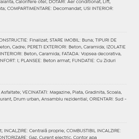
aianta, Calorifere otel;
DOTARI
: Aer conditionat, Lift,
ata;
COMPARTIMENTARE
: Decomandat;
USI INTERIOR
:
CONSTRUCTIE
: Finalizat;
STARE IMOBIL
: Buna;
TIPURI DE
Beton, Cadre;
PERETI EXTERIORI
: Beton, Caramida;
IZOLATIE
 INTERIORI
: Beton, Caramida;
FATADA
: Vopsea decorativa,
NFORT
: I;
PLANSEE
: Beton armat;
FUNDATIE
: Cu Ziduri
 Asfaltate;
VECINATATI
: Magazine, Piata, Gradinita, Scoala,
taurant, Drum urban, Ansamblu rezidential;
ORIENTARI
: Sud -
t;
INCALZIRE
: Centrală proprie;
COMBUSTIBIL INCALZIRE
:
ONTORIZARE
: Gaz, Curent electric, Contor apa