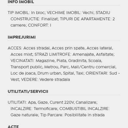
INFO IMOBIL
TIP IMOBIL
: In bloc;
VECHIME IMOBIL
: Vechi;
STADIU
CONSTRUCTIE
: Finalizat;
TIPURI DE APARTAMENTE
: 2
camere;
CONFORT
: I
IMPREJURIMI
ACCES
: Acces stradal, Acces prin spate, Acces lateral,
Acces mixt;
STRAZI LIMITROFE
: Amenajate, Asfaltate;
VECINATATI
: Magazine, Piata, Gradinita, Scoala,
Transport public, Metrou, Parc, Mall/Centru comercial,
Loc de joaca, Drum urban, Spital, Taxi;
ORIENTARI
: Sud -
Vest;
VEDERE
: Vedere stradala
UTILITATI/SERVICII
UTILITATI
: Apa, Gaze, Curent 220V, Canalizare;
INCALZIRE
: Termoficare;
COMBUSTIBIL INCALZIRE
:
Gaze naturale;
Tip Parcare
: Posibilitate in strada
ACTE