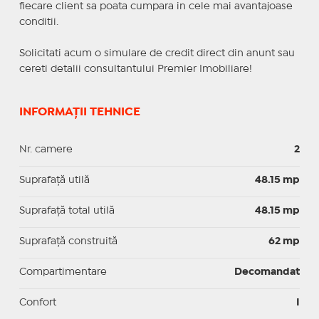
fiecare client sa poata cumpara in cele mai avantajoase
conditii.
Solicitati acum o simulare de credit direct din anunt sau
cereti detalii consultantului Premier Imobiliare!
INFORMAȚII TEHNICE
Nr. camere
2
Suprafaţă utilă
48.15 mp
Suprafaţă total utilă
48.15 mp
Suprafaţă construită
62 mp
Compartimentare
Decomandat
Confort
I