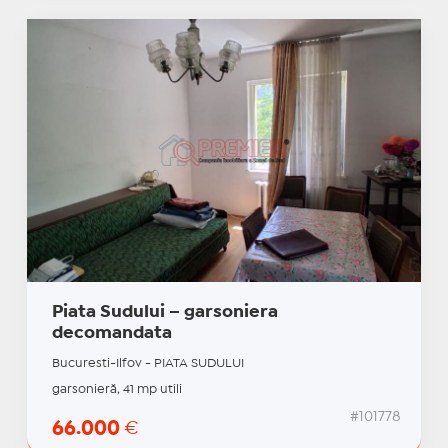
Piata Sudului – garsoniera
decomandata
Bucuresti-Ilfov - PIATA SUDULUI
garsonieră, 41 mp utili
#101778
66.000
€