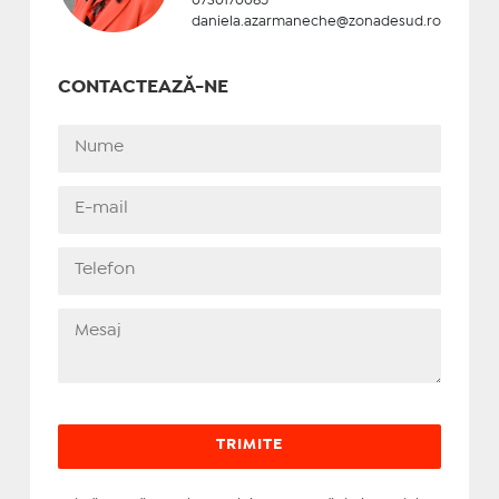
0730170085
daniela.azarmaneche@zonadesud.ro
CONTACTEAZĂ-NE