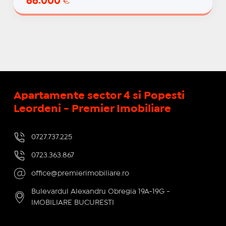
66.000
€
Apartamente sector 4 si Popesti
Leordeni - Premier Imobiliare
0727.737.225
0723.363.867
office@premierimobiliare.ro
Bulevardul Alexandru Obregia 19A-19G -
IMOBILIARE BUCURESTI