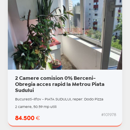
2 Camere comision 0% Berceni-
Obregia acces rapid la Metrou Piata
Sudului
Bucuresti-Ilfov - PIATA SUDULUI, reper: Dodo Pizza
2 camere, 50.59 mp utili
#101978
84.500
€