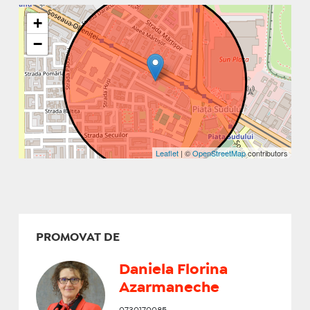
+
−
Leaflet
| ©
OpenStreetMap
contributors
PROMOVAT DE
Daniela Florina
Azarmaneche