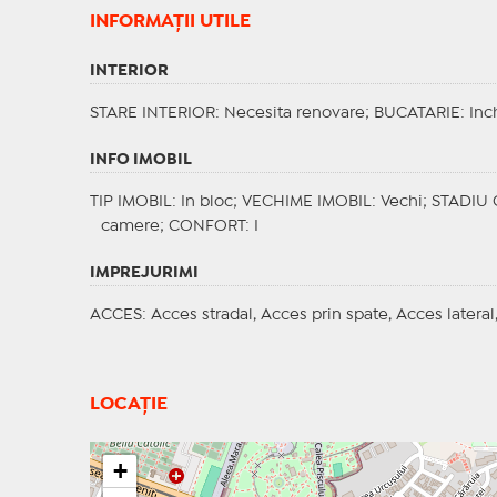
INFORMAŢII UTILE
INTERIOR
STARE INTERIOR
: Necesita renovare;
BUCATARIE
: Inc
INFO IMOBIL
TIP IMOBIL
: In bloc;
VECHIME IMOBIL
: Vechi;
STADIU
camere;
CONFORT
: I
IMPREJURIMI
ACCES
: Acces stradal, Acces prin spate, Acces latera
LOCAȚIE
+