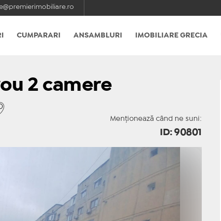
e@premierimobiliare.ro
I
CUMPARARI
ANSAMBLURI
IMOBILIARE GRECIA
rou 2 camere
Menționează când ne suni:
ID: 90801