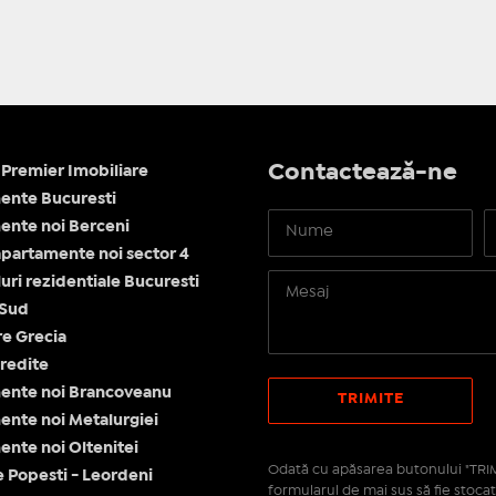
Contactează-ne
Premier Imobiliare
ente Bucuresti
nte noi Berceni
apartamente noi sector 4
ri rezidentiale Bucuresti
 Sud
re Grecia
redite
ente noi Brancoveanu
nte noi Metalurgiei
nte noi Oltenitei
Odată cu apăsarea butonului "TRIM
e Popesti - Leordeni
formularul de mai sus să fie stocat