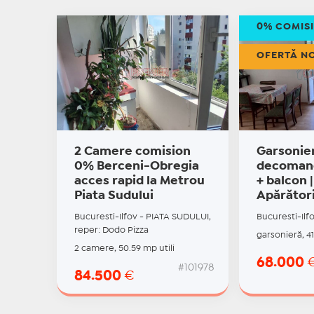
0% COMIS
OFERTĂ N
2 Camere comision
Garsonie
0% Berceni-Obregia
decomand
acces rapid la Metrou
+ balcon 
Piata Sudului
Apărători
Bucuresti-Ilfov - PIATA SUDULUI,
Bucuresti-Ilf
reper: Dodo Pizza
garsonieră, 41
2 camere, 50.59 mp utili
68.000
#101978
84.500
€