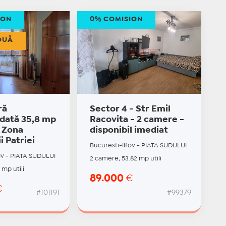
ION
0% COMISION
OUĂ
ră
Sector 4 - Str Emil
ată 35,8 mp
Racovita - 2 camere -
| Zona
disponibil imediat
i Patriei
Bucuresti-Ilfov - PIATA SUDULUI
ov - PIATA SUDULUI
2 camere, 53.82 mp utili
 mp utili
89.000
€
€
#101191
#99379