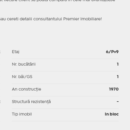
ncat fiecare client sa poata cumpara in cele mai avantajoase
sau cereti detalii consultantului Premier Imobiliare!
2
Etaj
6/P+9
p
Nr. bucătării
1
p
Nr. băi/GS
1
p
An construcție
1970
t
Structură rezistență
-
I
Tip imobil
In bloc