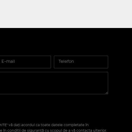
ITE" vă daţi acordul ca toate datele completate în
e în condiţii de siguranţă cu scopul de a vă contacta ulterior.