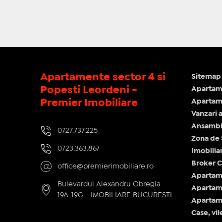
Apartamente sector 4 si
Sitemap 
Popesti Leordeni -
Apartam
Premier Imobiliare
Apartame
Vanzari 
Ansamblu
0727.737.225
Zona de
0723.363.867
Imobilia
Broker C
office@premierimobiliare.ro
Apartam
Bulevardul Alexandru Obregia
Apartame
19A-19G - IMOBILIARE BUCURESTI
Apartame
Case, vil