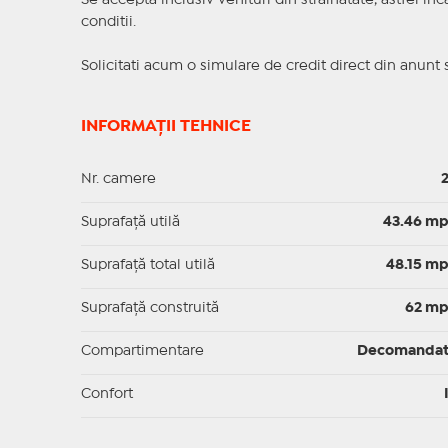
Se accepta inclusiv venituri din strainatate, astfel i
conditii.
Solicitati acum o simulare de credit direct din anunt 
INFORMAȚII TEHNICE
Nr. camere
Suprafaţă utilă
43.46 m
Suprafaţă total utilă
48.15 m
Suprafaţă construită
62 m
Compartimentare
Decomanda
Confort