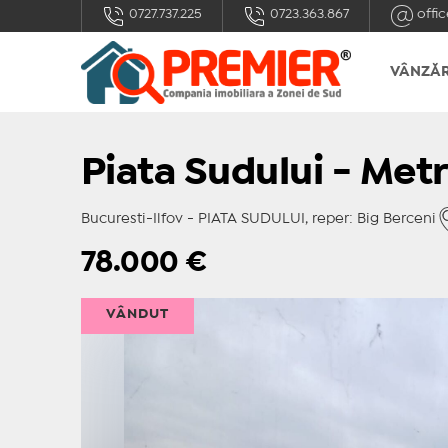
0727.737.225
0723.363.867
offic
VÂNZĂR
Piata Sudului - Met
Bucuresti-Ilfov - PIATA SUDULUI, reper: Big Berceni
78.000
€
VÂNDUT