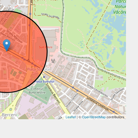
Leaflet
| ©
OpenStreetMap
contributors