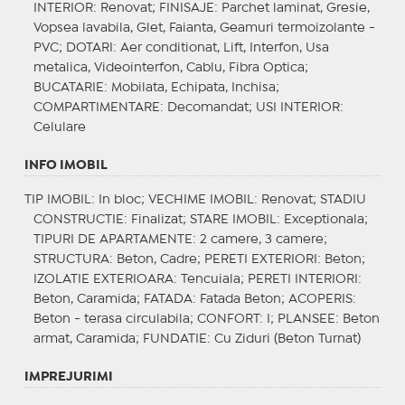
INTERIOR
: Renovat;
FINISAJE
: Parchet laminat, Gresie,
Vopsea lavabila, Glet, Faianta, Geamuri termoizolante -
PVC;
DOTARI
: Aer conditionat, Lift, Interfon, Usa
metalica, Videointerfon, Cablu, Fibra Optica;
BUCATARIE
: Mobilata, Echipata, Inchisa;
COMPARTIMENTARE
: Decomandat;
USI INTERIOR
:
Celulare
INFO IMOBIL
TIP IMOBIL
: In bloc;
VECHIME IMOBIL
: Renovat;
STADIU
CONSTRUCTIE
: Finalizat;
STARE IMOBIL
: Exceptionala;
TIPURI DE APARTAMENTE
: 2 camere, 3 camere;
STRUCTURA
: Beton, Cadre;
PERETI EXTERIORI
: Beton;
IZOLATIE EXTERIOARA
: Tencuiala;
PERETI INTERIORI
:
Beton, Caramida;
FATADA
: Fatada Beton;
ACOPERIS
:
Beton - terasa circulabila;
CONFORT
: I;
PLANSEE
: Beton
armat, Caramida;
FUNDATIE
: Cu Ziduri (Beton Turnat)
IMPREJURIMI