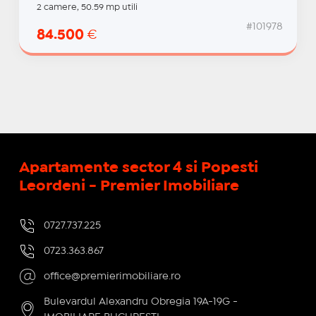
2 camere, 50.59 mp utili
#101978
84.500
€
Apartamente sector 4 si Popesti
Leordeni - Premier Imobiliare
0727.737.225
0723.363.867
office@premierimobiliare.ro
Bulevardul Alexandru Obregia 19A-19G -