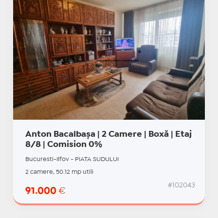
Anton Bacalbașa | 2 Camere | Boxă | Etaj
8/8 | Comision 0%
Bucuresti-Ilfov - PIATA SUDULUI
2 camere, 50.12 mp utili
#102043
91.000
€