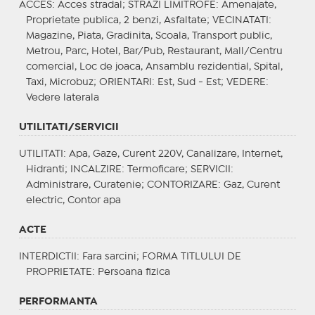
ACCES
: Acces stradal;
STRAZI LIMITROFE
: Amenajate,
Proprietate publica, 2 benzi, Asfaltate;
VECINATATI
:
Magazine, Piata, Gradinita, Scoala, Transport public,
Metrou, Parc, Hotel, Bar/Pub, Restaurant, Mall/Centru
comercial, Loc de joaca, Ansamblu rezidential, Spital,
Taxi, Microbuz;
ORIENTARI
: Est, Sud - Est;
VEDERE
:
Vedere laterala
UTILITATI/SERVICII
UTILITATI
: Apa, Gaze, Curent 220V, Canalizare, Internet,
Hidranti;
INCALZIRE
: Termoficare;
SERVICII
:
Administrare, Curatenie;
CONTORIZARE
: Gaz, Curent
electric, Contor apa
ACTE
INTERDICTII
: Fara sarcini;
FORMA TITLULUI DE
PROPRIETATE
: Persoana fizica
PERFORMANTA