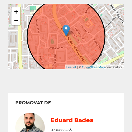
+
−
Leaflet
| ©
OpenStreetMap
contributors
PROMOVAT DE
Eduard Badea
0730888286