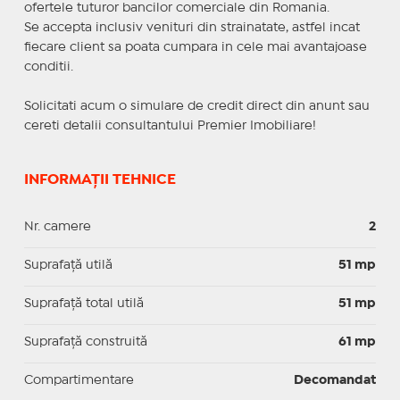
ofertele tuturor bancilor comerciale din Romania.
Se accepta inclusiv venituri din strainatate, astfel incat
fiecare client sa poata cumpara in cele mai avantajoase
conditii.
Solicitati acum o simulare de credit direct din anunt sau
cereti detalii consultantului Premier Imobiliare!
INFORMAȚII TEHNICE
Nr. camere
2
Suprafaţă utilă
51 mp
Suprafaţă total utilă
51 mp
Suprafaţă construită
61 mp
Compartimentare
Decomandat