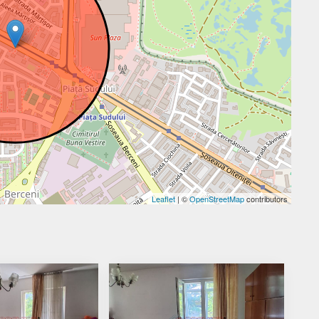
Leaflet
| ©
OpenStreetMap
contributors