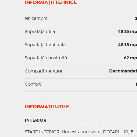
INFORMAȚII TEHNICE
Nr. camere
Suprafaţă utilă
48.15 m
Suprafaţă total utilă
48.15 m
Suprafaţă construită
62 m
Compartimentare
Decomanda
Confort
INFORMAŢII UTILE
INTERIOR
STARE INTERIOR
: Necesita renovare;
DOTARI
: Lift;
BU