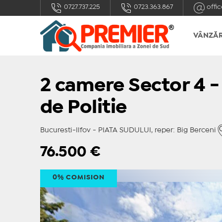
0727.737.225
0723.363.867
offic
VÂNZĂR
2 camere Sector 4 -
de Politie
Bucuresti-Ilfov - PIATA SUDULUI, reper: Big Berceni
76.500
€
0% COMISION