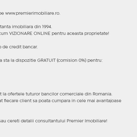
 pe www.premierimobiliare.ro.
tanta imobiliara din 1994.
a acum VIZIONARE ONLINE pentru aceasta proprietate!
p de credit bancar.
 sta la dispozitie GRATUIT (comision 0%) pentru:
t la ofertele tuturor bancilor comerciale din Romania.
ncat fiecare client sa poata cumpara in cele mai avantajoase
sau cereti detalii consultantului Premier Imobiliare!