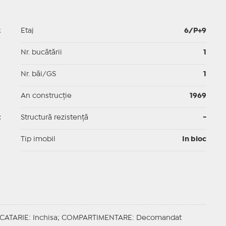
2
Etaj
6/P+9
p
Nr. bucătării
1
p
Nr. băi/GS
1
p
An construcție
1969
t
Structură rezistență
-
I
Tip imobil
In bloc
CATARIE
: Inchisa;
COMPARTIMENTARE
: Decomandat