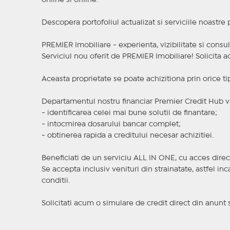
online si offline.
Descopera portofoliul actualizat si serviciile noastre
PREMIER Imobiliare - experienta, vizibilitate si consul
Serviciul nou oferit de PREMIER Imobiliare! Solicit
Aceasta proprietate se poate achizitiona prin orice ti
Departamentul nostru financiar Premier Credit Hub va
- identificarea celei mai bune solutii de finantare;
- intocmirea dosarului bancar complet;
- obtinerea rapida a creditului necesar achizitiei.
Beneficiati de un serviciu ALL IN ONE, cu acces direc
Se accepta inclusiv venituri din strainatate, astfel i
conditii.
Solicitati acum o simulare de credit direct din anunt 