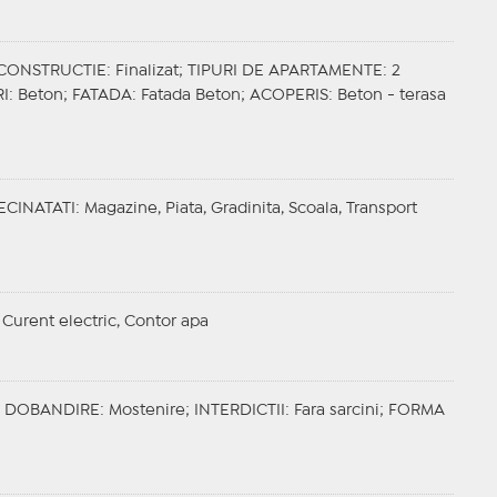
 CONSTRUCTIE
: Finalizat;
TIPURI DE APARTAMENTE
: 2
RI
: Beton;
FATADA
: Fatada Beton;
ACOPERIS
: Beton - terasa
ECINATATI
: Magazine, Piata, Gradinita, Scoala, Transport
, Curent electric, Contor apa
;
DOBANDIRE
: Mostenire;
INTERDICTII
: Fara sarcini;
FORMA