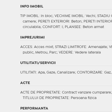
INFO IMOBIL
TIP IMOBIL
: In bloc;
VECHIME IMOBIL
: Vechi;
STADIU
camere;
PERETI EXTERIORI
: Beton;
PERETI INTERIO
circulabila;
CONFORT
: I;
PLANSEE
: Beton armat
IMPREJURIMI
ACCES
: Acces mixt;
STRAZI LIMITROFE
: Amenajate;
V
public, Metrou, Parc;
VEDERE
: Vedere laterala
UTILITATI/SERVICII
UTILITATI
: Apa, Gaze, Canalizare;
CONTORIZARE
: Gaz
ACTE
ACTE DE PROPRIETATE
: Contract vanzare cumparare
TITLULUI DE PROPRIETATE
: Persoana fizica
PERFORMANTA