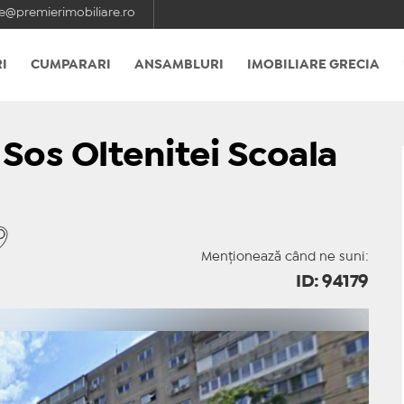
e@premierimobiliare.ro
I
CUMPARARI
ANSAMBLURI
IMOBILIARE GRECIA
 Sos Oltenitei Scoala
Menționează când ne suni:
ID: 94179