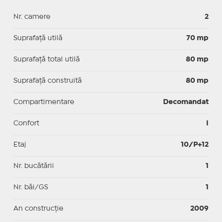
Nr. camere
2
Suprafaţă utilă
70 mp
Suprafaţă total utilă
80 mp
Suprafaţă construită
80 mp
Compartimentare
Decomandat
Confort
I
Etaj
10/P+12
Nr. bucătării
1
Nr. băi/GS
1
An construcție
2009