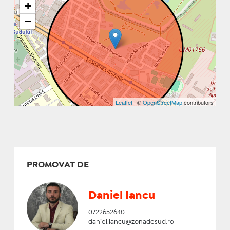
+
−
Leaflet
| ©
OpenStreetMap
contributors
PROMOVAT DE
Daniel Iancu
0722652640
daniel.iancu@zonadesud.ro