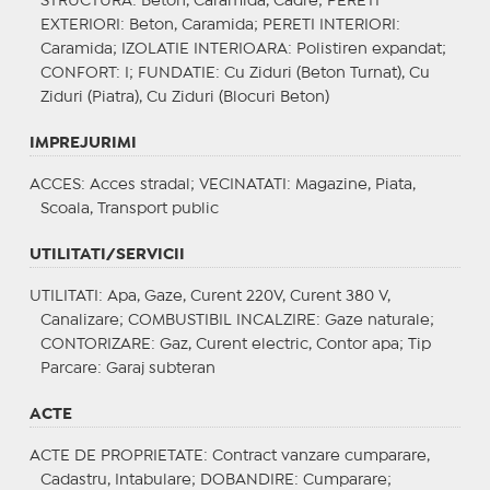
STRUCTURA
: Beton, Caramida, Cadre;
PERETI
EXTERIORI
: Beton, Caramida;
PERETI INTERIORI
:
Caramida;
IZOLATIE INTERIOARA
: Polistiren expandat;
CONFORT
: I;
FUNDATIE
: Cu Ziduri (Beton Turnat), Cu
Ziduri (Piatra), Cu Ziduri (Blocuri Beton)
IMPREJURIMI
ACCES
: Acces stradal;
VECINATATI
: Magazine, Piata,
Scoala, Transport public
UTILITATI/SERVICII
UTILITATI
: Apa, Gaze, Curent 220V, Curent 380 V,
Canalizare;
COMBUSTIBIL INCALZIRE
: Gaze naturale;
CONTORIZARE
: Gaz, Curent electric, Contor apa;
Tip
Parcare
: Garaj subteran
ACTE
ACTE DE PROPRIETATE
: Contract vanzare cumparare,
Cadastru, Intabulare;
DOBANDIRE
: Cumparare;