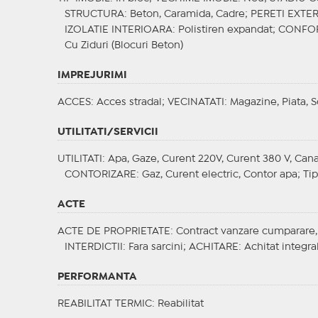
STRUCTURA
: Beton, Caramida, Cadre;
PERETI EXTER
IZOLATIE INTERIOARA
: Polistiren expandat;
CONFO
Cu Ziduri (Blocuri Beton)
IMPREJURIMI
ACCES
: Acces stradal;
VECINATATI
: Magazine, Piata, 
UTILITATI/SERVICII
UTILITATI
: Apa, Gaze, Curent 220V, Curent 380 V, Cana
CONTORIZARE
: Gaz, Curent electric, Contor apa;
Tip
ACTE
ACTE DE PROPRIETATE
: Contract vanzare cumparare,
INTERDICTII
: Fara sarcini;
ACHITARE
: Achitat integra
PERFORMANTA
REABILITAT TERMIC
: Reabilitat