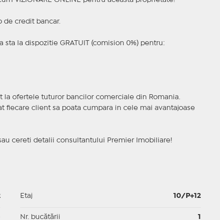
a acum VIZIONARE ONLINE pentru aceasta proprietate!
p de credit bancar.
 sta la dispozitie GRATUIT (comision 0%) pentru:
t la ofertele tuturor bancilor comerciale din Romania.
ncat fiecare client sa poata cumpara in cele mai avantajoase
sau cereti detalii consultantului Premier Imobiliare!
2
Etaj
10/P+12
p
Nr. bucătării
1