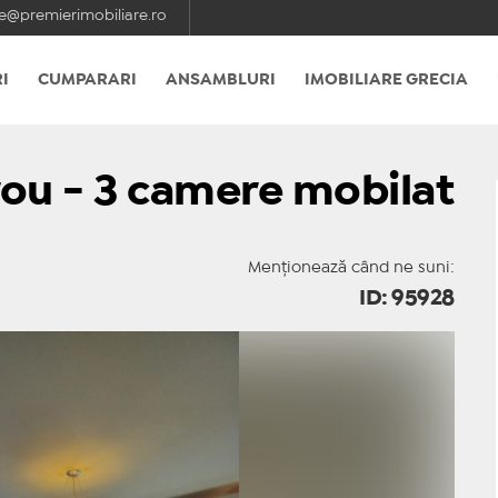
e@premierimobiliare.ro
I
CUMPARARI
ANSAMBLURI
IMOBILIARE GRECIA
rou - 3 camere mobilat
Menționează când ne suni:
ID: 95928