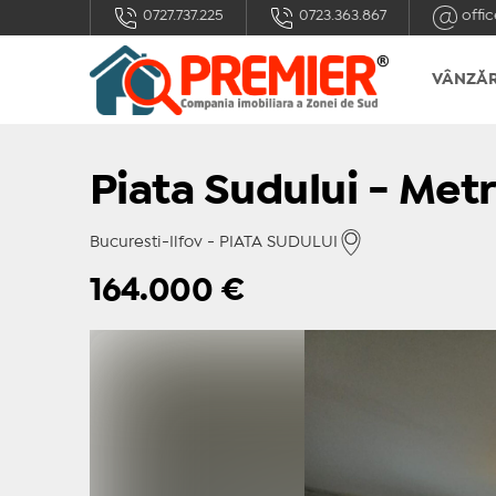
0727.737.225
0723.363.867
offic
VÂNZĂR
Piata Sudului - Met
Bucuresti-Ilfov - PIATA SUDULUI
164.000
€