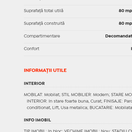
Suprafaţă total utilă
80 m
Suprafaţă construită
80 m
Compartimentare
Decomanda
Confort
INFORMAŢII UTILE
INTERIOR
MOBILAT
: Mobilat;
STIL MOBILIER
: Modern;
STARE MO
INTERIOR
: In stare foarte buna, Curat;
FINISAJE
: Par
conditionat, Lift, Usa metalica;
BUCATARIE
: Mobilat
INFO IMOBIL
TIP IMOBIL
: In bloc;
VECHIME IMOBIL
: Nou;
STADIU 