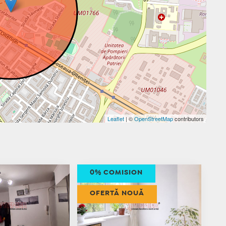
Leaflet
| ©
OpenStreetMap
contributors
0% COMISION
OFERTĂ NOUĂ