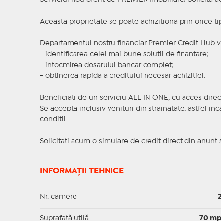
Serviciul nou oferit de PREMIER Imobiliare! Solicit
Aceasta proprietate se poate achizitiona prin orice ti
Departamentul nostru financiar Premier Credit Hub va
- identificarea celei mai bune solutii de finantare;
- intocmirea dosarului bancar complet;
- obtinerea rapida a creditului necesar achizitiei.
Beneficiati de un serviciu ALL IN ONE, cu acces direc
Se accepta inclusiv venituri din strainatate, astfel i
conditii.
Solicitati acum o simulare de credit direct din anunt 
INFORMAȚII TEHNICE
Nr. camere
Suprafaţă utilă
70 m