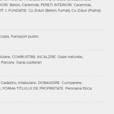
IORI
: Beton, Caramida;
PERETI INTERIORI
: Caramida;
RT
: I;
FUNDATIE
: Cu Ziduri (Beton Turnat), Cu Ziduri (Piatra),
Scoala, Transport public
lizare;
COMBUSTIBIL INCALZIRE
: Gaze naturale;
 Parcare
: Garaj subteran
 Cadastru, Intabulare;
DOBANDIRE
: Cumparare;
l;
FORMA TITLULUI DE PROPRIETATE
: Persoana fizica