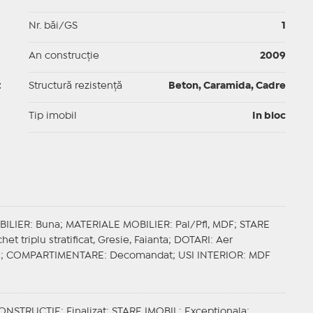
p
Nr. băi/GS
1
p
An construcție
2009
t
Structură rezistență
Beton, Caramida, Cadre
I
Tip imobil
In bloc
BILIER
: Buna;
MATERIALE MOBILIER
: Pal/Pfl, MDF;
STARE
chet triplu stratificat, Gresie, Faianta;
DOTARI
: Aer
a;
COMPARTIMENTARE
: Decomandat;
USI INTERIOR
: MDF
CONSTRUCTIE
: Finalizat;
STARE IMOBIL
: Exceptionala;