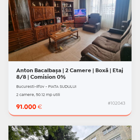
Anton Bacalbașa | 2 Camere | Boxă | Etaj
8/8 | Comision 0%
Bucuresti-Ilfov - PIATA SUDULUI
2 camere, 50.12 mp utili
#102043
91.000
€