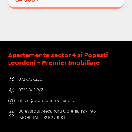
Apartamente sector 4 si Popesti
Leordeni - Premier Imobiliare
0727.737.225
0723.363.867
office@premierimobiliare.ro
Bulevardul Alexandru Obregia 19A-19G -
IMOBILIARE BUCURESTI