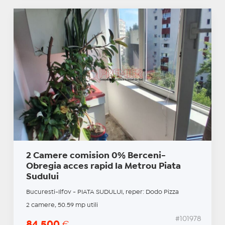
2 Camere comision 0% Berceni-
Obregia acces rapid la Metrou Piata
Sudului
Bucuresti-Ilfov - PIATA SUDULUI, reper: Dodo Pizza
2 camere, 50.59 mp utili
#101978
84.500
€