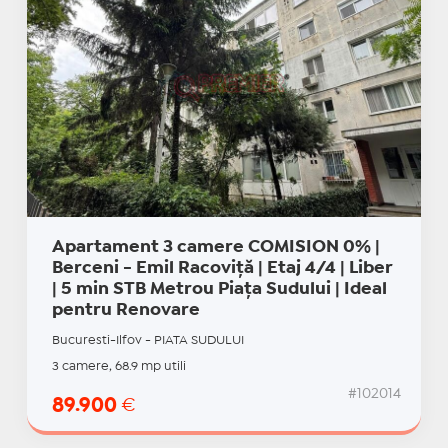
Apartament 3 camere COMISION 0% |
Berceni - Emil Racoviță | Etaj 4/4 | Liber
| 5 min STB Metrou Piața Sudului | Ideal
pentru Renovare
Bucuresti-Ilfov - PIATA SUDULUI
3 camere, 68.9 mp utili
#102014
89.900
€