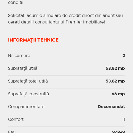
conditii.
Solicitati acum o simulare de credit direct din anunt sau
cereti detalii consultantului Premier Imobiliare!
INFORMAȚII TEHNICE
Nr. camere
2
Suprafaţă utilă
53.82 mp
Suprafaţă total utilă
53.82 mp
Suprafaţă construită
66 mp
Compartimentare
Decomandat
Confort
I
Etaj
9/P+9