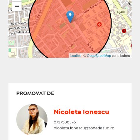
−
Leaflet
| ©
OpenStreetMap
contributors
PROMOVAT DE
Nicoleta Ionescu
0737500376
nicoleta.ionescu@zonadesud.ro