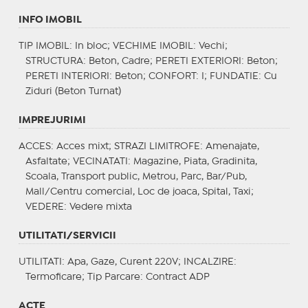
INFO IMOBIL
TIP IMOBIL
: In bloc;
VECHIME IMOBIL
: Vechi;
STRUCTURA
: Beton, Cadre;
PERETI EXTERIORI
: Beton;
PERETI INTERIORI
: Beton;
CONFORT
: I;
FUNDATIE
: Cu
Ziduri (Beton Turnat)
IMPREJURIMI
ACCES
: Acces mixt;
STRAZI LIMITROFE
: Amenajate,
Asfaltate;
VECINATATI
: Magazine, Piata, Gradinita,
Scoala, Transport public, Metrou, Parc, Bar/Pub,
Mall/Centru comercial, Loc de joaca, Spital, Taxi;
VEDERE
: Vedere mixta
UTILITATI/SERVICII
UTILITATI
: Apa, Gaze, Curent 220V;
INCALZIRE
:
Termoficare;
Tip Parcare
: Contract ADP
ACTE