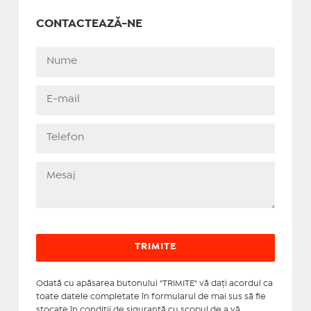
CONTACTEAZĂ-NE
Odată cu apăsarea butonului "TRIMITE" vă daţi acordul ca
toate datele completate în formularul de mai sus să fie
stocate în condiţii de siguranţă cu scopul de a vă