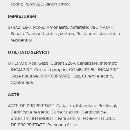
sporit;
PLANSEE
: Beton armat
IMPREJURIMI
STRAZI LIMITROFE
: Amenajate, Asfaltate;
VECINATATI
:
Scoala, Transport public, Metrou, Restaurant, Ansamblu
rezidential
UTILITATI/SERVICII
UTILITATI
: Apa, Gaze, Curent 220V, Canalizare, Internet;
INCALZIRE
: Centrală proprie;
COMBUSTIBIL INCALZIRE
:
Gaze naturale;
CONTORIZARE
: Gaz, Curent electric,
Contor apa
ACTE
ACTE DE PROPRIETATE
: Cadastru, Intabulare, Rol fiscal,
Certificat energetic, Carte funciara, Certificat de
urbanism;
INTERDICTII
: Fara sarcini;
FORMA TITLULUI
DE PROPRIETATE
: Persoana fizica