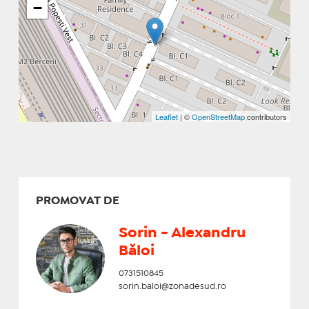
−
Leaflet
| ©
OpenStreetMap
contributors
PROMOVAT DE
Sorin - Alexandru
Băloi
0731510845
sorin.baloi@zonadesud.ro