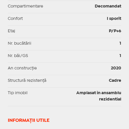
Compartimentare
Decomandat
Confort
I sporit
Etaj
P/P+6
Nr. bucătării
1
Nr. băi/GS
1
An construcție
2020
Structură rezistență
Cadre
Tip imobil
Amplasat in ansamblu
rezidential
INFORMAŢII UTILE