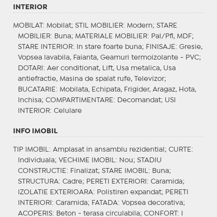
INTERIOR
MOBILAT
: Mobilat;
STIL MOBILIER
: Modern;
STARE
MOBILIER
: Buna;
MATERIALE MOBILIER
: Pal/Pfl, MDF;
STARE INTERIOR
: In stare foarte buna;
FINISAJE
: Gresie,
Vopsea lavabila, Faianta, Geamuri termoizolante - PVC;
DOTARI
: Aer conditionat, Lift, Usa metalica, Usa
antiefractie, Masina de spalat rufe, Televizor;
BUCATARIE
: Mobilata, Echipata, Frigider, Aragaz, Hota,
Inchisa;
COMPARTIMENTARE
: Decomandat;
USI
INTERIOR
: Celulare
INFO IMOBIL
TIP IMOBIL
: Amplasat in ansamblu rezidential;
CURTE
:
Individuala;
VECHIME IMOBIL
: Nou;
STADIU
CONSTRUCTIE
: Finalizat;
STARE IMOBIL
: Buna;
STRUCTURA
: Cadre;
PERETI EXTERIORI
: Caramida;
IZOLATIE EXTERIOARA
: Polistiren expandat;
PERETI
INTERIORI
: Caramida;
FATADA
: Vopsea decorativa;
ACOPERIS
: Beton - terasa circulabila;
CONFORT
: I