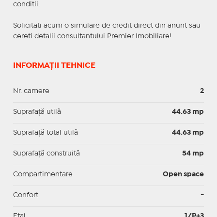
conditii.
Solicitati acum o simulare de credit direct din anunt sau
cereti detalii consultantului Premier Imobiliare!
INFORMAȚII TEHNICE
Nr. camere
2
Suprafaţă utilă
44.63 mp
Suprafaţă total utilă
44.63 mp
Suprafaţă construită
54 mp
Compartimentare
Open space
Confort
-
Etaj
1/P+3