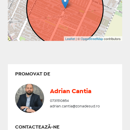
Leaflet
| ©
OpenStreetMap
contributors
PROMOVAT DE
Adrian Cantia
0731510854
adrian.cantia@zonadesud.ro
CONTACTEAZĂ-NE