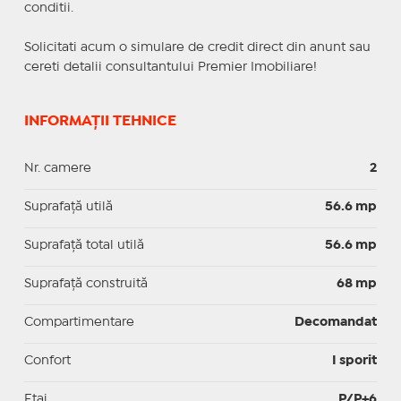
conditii.
Solicitati acum o simulare de credit direct din anunt sau
cereti detalii consultantului Premier Imobiliare!
INFORMAȚII TEHNICE
Nr. camere
2
Suprafaţă utilă
56.6 mp
Suprafaţă total utilă
56.6 mp
Suprafaţă construită
68 mp
Compartimentare
Decomandat
Confort
I sporit
Etaj
P/P+6