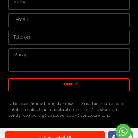
Odată cu apăsarea butonului "TRIMITE" vă daţi acordul ca toate
datele completate în formularul de mai sus să fie stocate în
condiţii de siguranţă cu scopul de a vă contacta ulterior.
Site realizat pe platforma
IMOPEDIA.ro - Anunțuri
CONTACTEAZĂ-NE