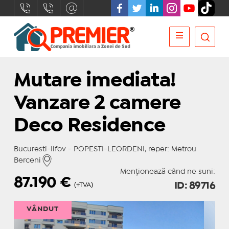
Mutare imediata!
Vanzare 2 camere
Deco Residence
Bucuresti-Ilfov - POPESTI-LEORDENI, reper: Metrou
Berceni
Menționează când ne suni:
87.190
€
ID: 89716
(+TVA)
VÂNDUT