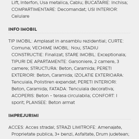
Lift, Interfon, Usa metalica, Cablu;
BUCATARIE
: Inchisa;
COMPARTIMENTARE
: Decomandat;
USI INTERIOR
:
Celulare
INFO IMOBIL
TIP IMOBIL
: Amplasat in ansamblu rezidential;
CURTE
:
Comuna;
VECHIME IMOBIL
: Nou;
STADIU
CONSTRUCTIE
: Finalizat;
STARE IMOBIL
: Exceptionala;
TIPURI DE APARTAMENTE
: Garsoniere, 2 camere, 3
camere;
STRUCTURA
: Beton, Caramida;
PERETI
EXTERIORI
: Beton, Caramida;
IZOLATIE EXTERIOARA
:
Tencuiala, Polistiren expandat;
PERETI INTERIORI
:
Beton, Caramida;
FATADA
: Tencuiala decorativa;
ACOPERIS
: Beton - terasa circulabila;
CONFORT
: I
sporit;
PLANSEE
: Beton armat
IMPREJURIMI
ACCES
: Acces stradal;
STRAZI LIMITROFE
: Amenajate,
Proprietate publica, 3+ benzi, Asfaltate, Drum judetean;