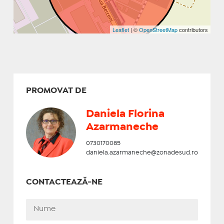
Leaflet
| ©
OpenStreetMap
contributors
PROMOVAT DE
Daniela Florina
Azarmaneche
0730170085
daniela.azarmaneche@zonadesud.ro
CONTACTEAZĂ-NE