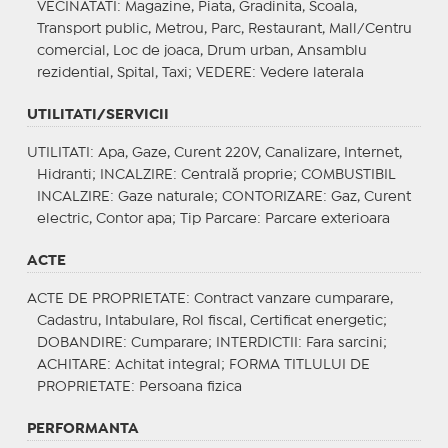
VECINATATI
: Magazine, Piata, Gradinita, Scoala,
Transport public, Metrou, Parc, Restaurant, Mall/Centru
comercial, Loc de joaca, Drum urban, Ansamblu
rezidential, Spital, Taxi;
VEDERE
: Vedere laterala
UTILITATI/SERVICII
UTILITATI
: Apa, Gaze, Curent 220V, Canalizare, Internet,
Hidranti;
INCALZIRE
: Centrală proprie;
COMBUSTIBIL
INCALZIRE
: Gaze naturale;
CONTORIZARE
: Gaz, Curent
electric, Contor apa;
Tip Parcare
: Parcare exterioara
ACTE
ACTE DE PROPRIETATE
: Contract vanzare cumparare,
Cadastru, Intabulare, Rol fiscal, Certificat energetic;
DOBANDIRE
: Cumparare;
INTERDICTII
: Fara sarcini;
ACHITARE
: Achitat integral;
FORMA TITLULUI DE
PROPRIETATE
: Persoana fizica
PERFORMANTA