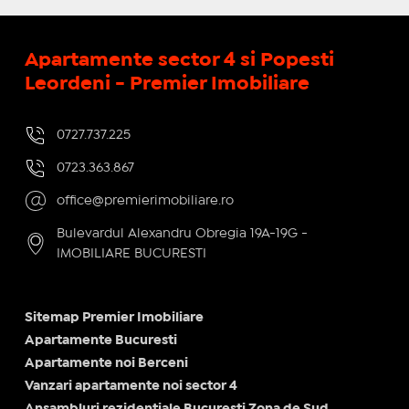
Apartamente sector 4 si Popesti
Leordeni - Premier Imobiliare
0727.737.225
0723.363.867
office@premierimobiliare.ro
Bulevardul Alexandru Obregia 19A-19G -
IMOBILIARE BUCURESTI
Sitemap Premier Imobiliare
Apartamente Bucuresti
Apartamente noi Berceni
Vanzari apartamente noi sector 4
Ansambluri rezidentiale Bucuresti Zona de Sud