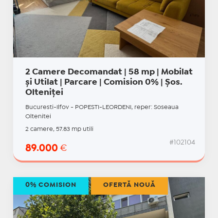
2 Camere Decomandat | 58 mp | Mobilat
și Utilat | Parcare | Comision 0% | Șos.
Olteniței
Bucuresti-Ilfov - POPESTI-LEORDENI, reper: Soseaua
Oltenitei
2 camere, 57.83 mp utili
#102104
89.000
€
0% COMISION
OFERTĂ NOUĂ