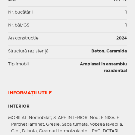
Nr. bucătării
1
Nr. băi/GS
1
An construcție
2024
Structură rezistență
Beton, Caramida
Tip imobil
Amplasat in ansamblu
rezidential
INFORMAŢII UTILE
INTERIOR
MOBILAT
: Nemobilat;
STARE INTERIOR
: Nou;
FINISAJE
:
Parchet laminat, Gresie, Sapa turnata, Vopsea lavabila,
Glet, Faianta, Geamuri termoizolante - PVC;
DOTARI
: