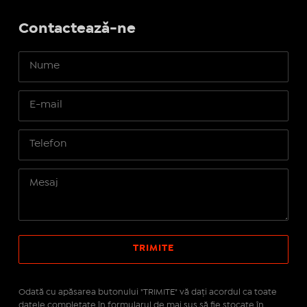
Contactează-ne
Odată cu apăsarea butonului "TRIMITE" vă daţi acordul ca toate
datele completate în formularul de mai sus să fie stocate în