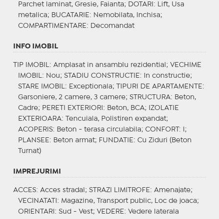
Parchet laminat, Gresie, Faianta;
DOTARI
: Lift, Usa
metalica;
BUCATARIE
: Nemobilata, Inchisa;
COMPARTIMENTARE
: Decomandat
INFO IMOBIL
TIP IMOBIL
: Amplasat in ansamblu rezidential;
VECHIME
IMOBIL
: Nou;
STADIU CONSTRUCTIE
: In constructie;
STARE IMOBIL
: Exceptionala;
TIPURI DE APARTAMENTE
:
Garsoniere, 2 camere, 3 camere;
STRUCTURA
: Beton,
Cadre;
PERETI EXTERIORI
: Beton, BCA;
IZOLATIE
EXTERIOARA
: Tencuiala, Polistiren expandat;
ACOPERIS
: Beton - terasa circulabila;
CONFORT
: I;
PLANSEE
: Beton armat;
FUNDATIE
: Cu Ziduri (Beton
Turnat)
IMPREJURIMI
ACCES
: Acces stradal;
STRAZI LIMITROFE
: Amenajate;
VECINATATI
: Magazine, Transport public, Loc de joaca;
ORIENTARI
: Sud - Vest;
VEDERE
: Vedere laterala