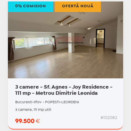
0% COMISION
OFERTĂ NOUĂ
3 camere - Sf. Agnes - Joy Residence -
111 mp - Metrou Dimitrie Leonida
Bucuresti-Ilfov - POPESTI-LEORDENI
3 camere, 111 mp utili
#102082
99.500
€