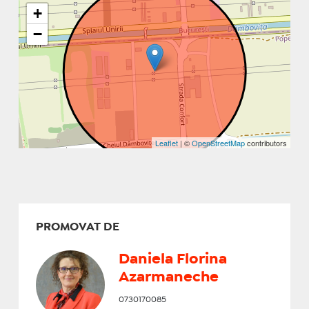
+
−
Leaflet
| ©
OpenStreetMap
contributors
PROMOVAT DE
Daniela Florina
Azarmaneche
0730170085