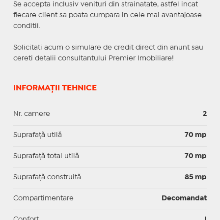
Se accepta inclusiv venituri din strainatate, astfel incat
fiecare client sa poata cumpara in cele mai avantajoase
conditii.
Solicitati acum o simulare de credit direct din anunt sau
cereti detalii consultantului Premier Imobiliare!
INFORMAȚII TEHNICE
Nr. camere
2
Suprafaţă utilă
70 mp
Suprafaţă total utilă
70 mp
Suprafaţă construită
85 mp
Compartimentare
Decomandat
Confort
I