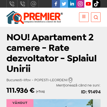
NOU! Apartament 2
camere - Rate
dezvoltator - Splaiul
Unirii
Bucuresti-Ilfov - POPESTI-LEORDENI
Menționează când ne suni:
111.936
€
ID: 91494
(+TVA)
VÂNDUT