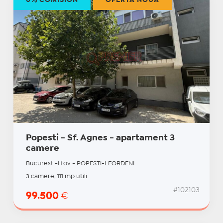
0% COMISION
OFERTĂ NOUĂ
Popesti - Sf. Agnes - apartament 3
camere
Bucuresti-Ilfov - POPESTI-LEORDENI
3 camere, 111 mp utili
#102103
99.500
€