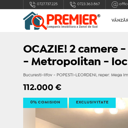
0727.737.225
0723.363.867
offic
VÂNZĂR
OCAZIE! 2 camere - 
- Metropolitan - lo
Bucuresti-Ilfov - POPESTI-LEORDENI, reper: Mega Im
112.000
€
0% COMISION
EXCLUSIVITATE