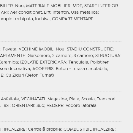
BILIER
: Nou;
MATERIALE MOBILIER
: MDF;
STARE INTERIOR
:
ARI
: Aer conditionat, Lift, Interfon, Usa metalica;
Complet echipata, Inchisa;
COMPARTIMENTARE
:
E
: Pavata;
VECHIME IMOBIL
: Nou;
STADIU CONSTRUCTIE
:
APARTAMENTE
: Garsoniere, 2 camere, 3 camere;
STRUCTURA
:
 Caramida;
IZOLATIE EXTERIOARA
: Tencuiala, Polistiren
psea decorativa;
ACOPERIS
: Beton - terasa circulabila;
IE
: Cu Ziduri (Beton Turnat)
 Asfaltate;
VECINATATI
: Magazine, Piata, Scoala, Transport
 Taxi;
ORIENTARI
: Sud;
VEDERE
: Vedere laterala
i;
INCALZIRE
: Centrală proprie;
COMBUSTIBIL INCALZIRE
: