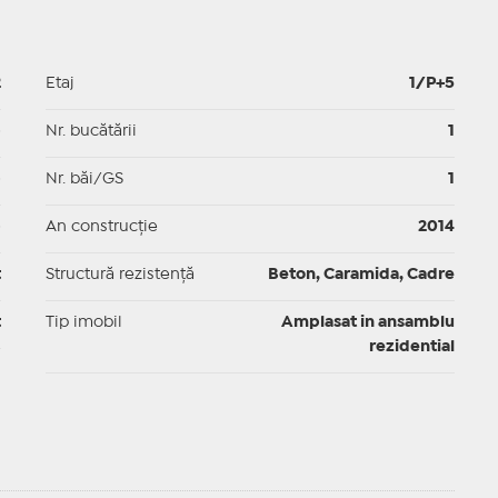
2
Etaj
1/P+5
p
Nr. bucătării
1
p
Nr. băi/GS
1
p
An construcție
2014
t
Structură rezistență
Beton, Caramida, Cadre
t
Tip imobil
Amplasat in ansamblu
rezidential