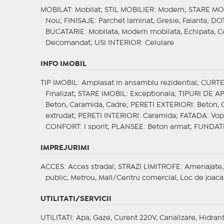
MOBILAT
: Mobilat;
STIL MOBILIER
: Modern;
STARE MO
Nou;
FINISAJE
: Parchet laminat, Gresie, Faianta;
DOT
BUCATARIE
: Mobilata, Modern mobilata, Echipata, 
Decomandat;
USI INTERIOR
: Celulare
INFO IMOBIL
TIP IMOBIL
: Amplasat in ansamblu rezidential;
CURT
Finalizat;
STARE IMOBIL
: Exceptionala;
TIPURI DE 
Beton, Caramida, Cadre;
PERETI EXTERIORI
: Beton,
extrudat;
PERETI INTERIORI
: Caramida;
FATADA
: Vo
CONFORT
: I sporit;
PLANSEE
: Beton armat;
FUNDAT
IMPREJURIMI
ACCES
: Acces stradal;
STRAZI LIMITROFE
: Amenajate,
public, Metrou, Mall/Centru comercial, Loc de joaca,
UTILITATI/SERVICII
UTILITATI
: Apa, Gaze, Curent 220V, Canalizare, Hidrant