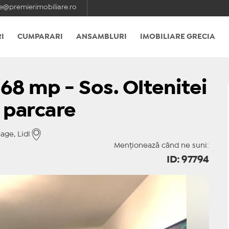
e@premierimobiliare.ro
I
CUMPARARI
ANSAMBLURI
IMOBILIARE GRECIA
68 mp - Sos. Oltenitei
c parcare
age, Lidl
Menționează când ne suni:
ID: 97794