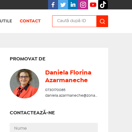
UTILE
CONTACT
PROMOVAT DE
Daniela Florina
Azarmaneche
0730170085
daniela.azarmaneche@zonadesud.ro
CONTACTEAZĂ-NE