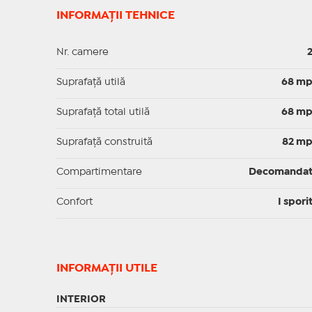
INFORMAȚII TEHNICE
Nr. camere
Suprafaţă utilă
68 m
Suprafaţă total utilă
68 m
Suprafaţă construită
82 m
Compartimentare
Decomanda
Confort
I spori
INFORMAŢII UTILE
INTERIOR