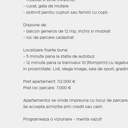
- mobilat si bine intretinut
- curat, gata de mutare
- potrivit pentru cupluri sau familii cu copii
Dispune de:
- balcon generos de 12 mp, inchis si mobilat
- loc de parcare cadastrat
Localizare foarte buna:
- 5 minute pana la statia de autobuz
- 12 minute pana la tramvaiul 10 (Romprim) cu legatu
in proximitate: Lidl, Mega Image, sala de sport, gradi
Pret apartament: 112.000 €
Pret loc parcare: 7.000 €
Apartamentul se vinde impreuna cu locul de parcare
Se accepta achizitie prin credit sau cash.
Programeaza o vizionare - merita vazut!