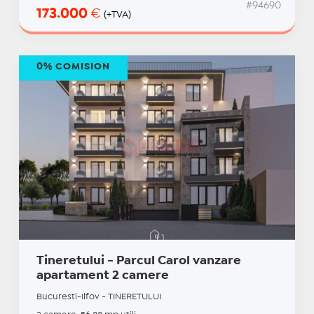
#94690
173.000
€
(+TVA)
0% COMISION
Tineretului - Parcul Carol vanzare
apartament 2 camere
Bucuresti-Ilfov - TINERETULUI