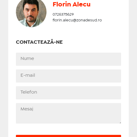
Florin Alecu
0726375629
florin.alecu@zonadesud.ro
CONTACTEAZĂ-NE