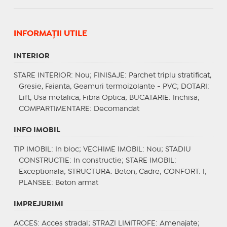
INFORMAŢII UTILE
INTERIOR
STARE INTERIOR
: Nou;
FINISAJE
: Parchet triplu stratificat,
Gresie, Faianta, Geamuri termoizolante - PVC;
DOTARI
:
Lift, Usa metalica, Fibra Optica;
BUCATARIE
: Inchisa;
COMPARTIMENTARE
: Decomandat
INFO IMOBIL
TIP IMOBIL
: In bloc;
VECHIME IMOBIL
: Nou;
STADIU
CONSTRUCTIE
: In constructie;
STARE IMOBIL
:
Exceptionala;
STRUCTURA
: Beton, Cadre;
CONFORT
: I;
PLANSEE
: Beton armat
IMPREJURIMI
ACCES
: Acces stradal;
STRAZI LIMITROFE
: Amenajate;