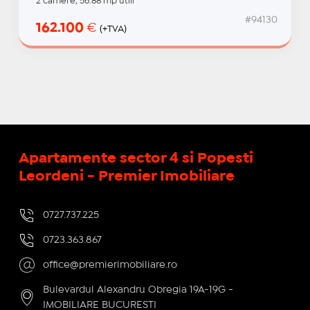
2 camere, 56.88 mp utili
#94130
162.100
€
(+TVA)
Apartamente sector 4 si Popesti
Leordeni - Premier Imobiliare
0727.737.225
0723.363.867
office@premierimobiliare.ro
Bulevardul Alexandru Obregia 19A-19G -
IMOBILIARE BUCURESTI