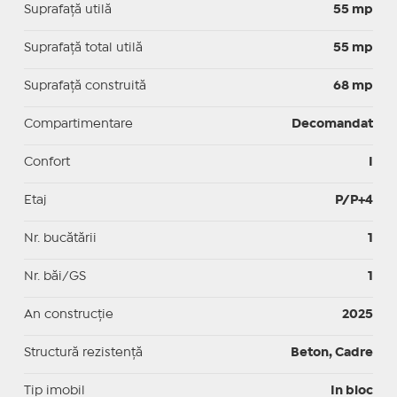
Suprafaţă utilă
55 mp
Suprafaţă total utilă
55 mp
Suprafaţă construită
68 mp
Compartimentare
Decomandat
Confort
I
Etaj
P/P+4
Nr. bucătării
1
Nr. băi/GS
1
An construcție
2025
Structură rezistență
Beton, Cadre
Tip imobil
In bloc