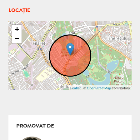
LOCAȚIE
+
−
Leaflet
| ©
OpenStreetMap
contributors
PROMOVAT DE