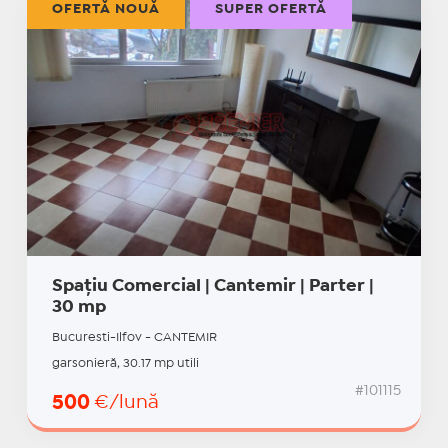
OFERTĂ NOUĂ
SUPER OFERTĂ
Spațiu Comercial | Cantemir | Parter |
30 mp
Bucuresti-Ilfov - CANTEMIR
garsonieră, 30.17 mp utili
#101115
500
€/lună