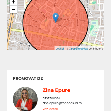
+
−
Leaflet
| ©
OpenStreetMap
contributors
PROMOVAT DE
Zina Epure
0737500384
zina.epure@zonadesud.ro
Vezi detalii