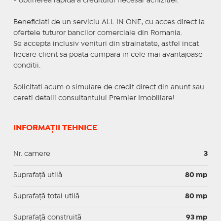
- obtinerea rapida a creditului necesar achizitiei.
Beneficiati de un serviciu ALL IN ONE, cu acces direct la
ofertele tuturor bancilor comerciale din Romania.
Se accepta inclusiv venituri din strainatate, astfel incat
fiecare client sa poata cumpara in cele mai avantajoase
conditii.
Solicitati acum o simulare de credit direct din anunt sau
cereti detalii consultantului Premier Imobiliare!
INFORMAȚII TEHNICE
Nr. camere
3
Suprafaţă utilă
80 mp
Suprafaţă total utilă
80 mp
Suprafaţă construită
93 mp