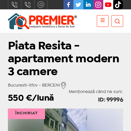
Piata Resita -
apartament modern
3 camere
Bucuresti-Ilfov - BERCENI
Menționează când ne suni:
550
€/lună
ID: 99996
ÎNCHIRIAT