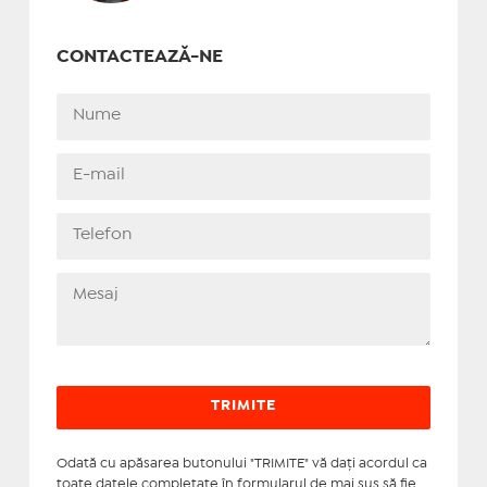
CONTACTEAZĂ-NE
Odată cu apăsarea butonului "TRIMITE" vă daţi acordul ca
toate datele completate în formularul de mai sus să fie