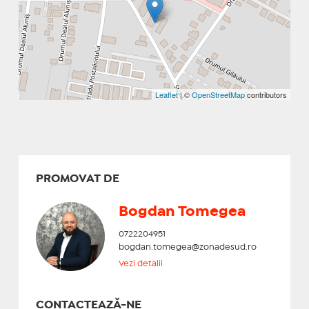
Leaflet
| ©
OpenStreetMap
contributors
PROMOVAT DE
Bogdan Tomegea
0722204951
bogdan.tomegea@zonadesud.ro
Vezi detalii
CONTACTEAZĂ-NE