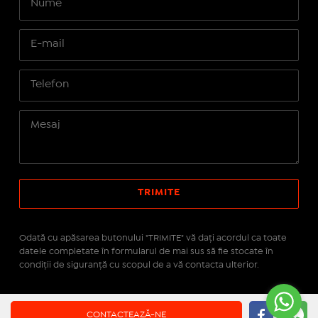
Odată cu apăsarea butonului "TRIMITE" vă daţi acordul ca toate
datele completate în formularul de mai sus să fie stocate în
condiţii de siguranţă cu scopul de a vă contacta ulterior.
Site realizat pe platforma
IMOPEDIA.ro - Anunțuri
CONTACTEAZĂ-NE