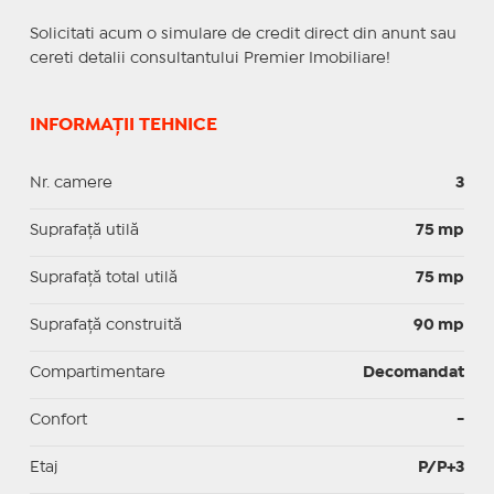
Solicitati acum o simulare de credit direct din anunt sau
cereti detalii consultantului Premier Imobiliare!
INFORMAȚII TEHNICE
Nr. camere
3
Suprafaţă utilă
75 mp
Suprafaţă total utilă
75 mp
Suprafaţă construită
90 mp
Compartimentare
Decomandat
Confort
-
Etaj
P/P+3