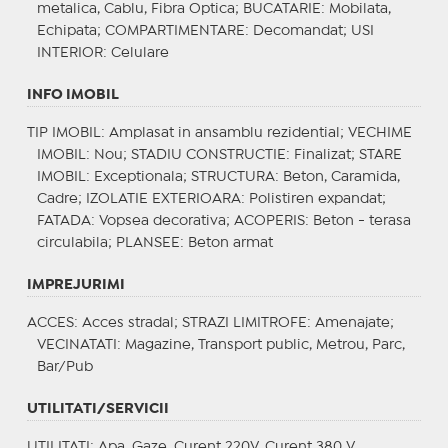
metalica, Cablu, Fibra Optica;
BUCATARIE
: Mobilata,
Echipata;
COMPARTIMENTARE
: Decomandat;
USI
INTERIOR
: Celulare
INFO IMOBIL
TIP IMOBIL
: Amplasat in ansamblu rezidential;
VECHIME
IMOBIL
: Nou;
STADIU CONSTRUCTIE
: Finalizat;
STARE
IMOBIL
: Exceptionala;
STRUCTURA
: Beton, Caramida,
Cadre;
IZOLATIE EXTERIOARA
: Polistiren expandat;
FATADA
: Vopsea decorativa;
ACOPERIS
: Beton - terasa
circulabila;
PLANSEE
: Beton armat
IMPREJURIMI
ACCES
: Acces stradal;
STRAZI LIMITROFE
: Amenajate;
VECINATATI
: Magazine, Transport public, Metrou, Parc,
Bar/Pub
UTILITATI/SERVICII
UTILITATI
: Apa, Gaze, Curent 220V, Curent 380 V,