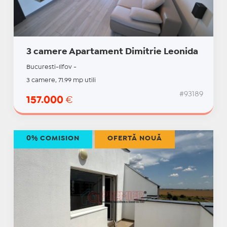
3 camere Apartament Dimitrie Leonida
Bucuresti-Ilfov -
3 camere, 71.99 mp utili
#93189
157.000
€
0% COMISION
OFERTĂ NOUĂ