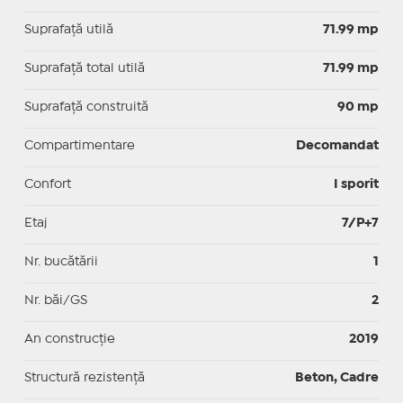
Suprafaţă utilă
71.99 mp
Suprafaţă total utilă
71.99 mp
Suprafaţă construită
90 mp
Compartimentare
Decomandat
Confort
I sporit
Etaj
7/P+7
Nr. bucătării
1
Nr. băi/GS
2
An construcție
2019
Structură rezistență
Beton, Cadre