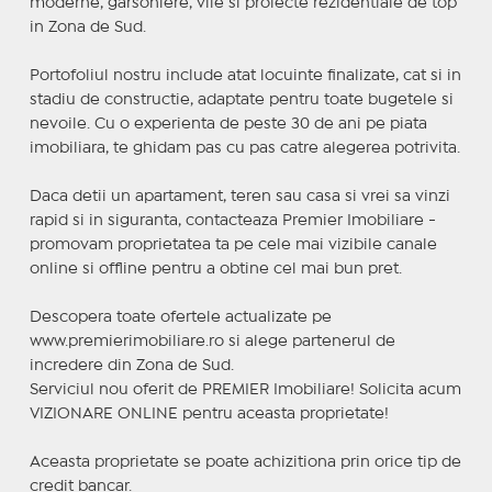
moderne, garsoniere, vile si proiecte rezidentiale de top
in Zona de Sud.
Portofoliul nostru include atat locuinte finalizate, cat si in
stadiu de constructie, adaptate pentru toate bugetele si
nevoile. Cu o experienta de peste 30 de ani pe piata
imobiliara, te ghidam pas cu pas catre alegerea potrivita.
Daca detii un apartament, teren sau casa si vrei sa vinzi
rapid si in siguranta, contacteaza Premier Imobiliare -
promovam proprietatea ta pe cele mai vizibile canale
online si offline pentru a obtine cel mai bun pret.
Descopera toate ofertele actualizate pe
www.premierimobiliare.ro si alege partenerul de
incredere din Zona de Sud.
Serviciul nou oferit de PREMIER Imobiliare! Solicita acum
VIZIONARE ONLINE pentru aceasta proprietate!
Aceasta proprietate se poate achizitiona prin orice tip de
credit bancar.