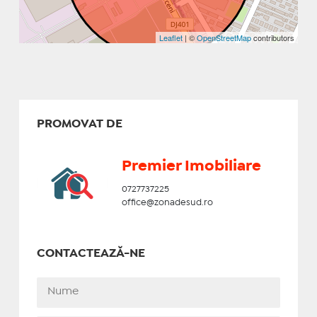
Leaflet
| ©
OpenStreetMap
contributors
PROMOVAT DE
Premier Imobiliare
0727737225
office@zonadesud.ro
CONTACTEAZĂ-NE