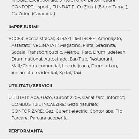
IMOBIL
: Exceptionala;
STRUCTURA
: Beton, Cadre;
CONFORT
: I sporit;
FUNDATIE
: Cu Ziduri (Beton Turnat),
Cu Ziduri (Caramida)
IMPREJURIMI
ACCES
: Acces stradal;
STRAZI LIMITROFE
: Amenajate,
Asfaltate;
VECINATATI
: Magazine, Piata, Gradinita,
Scoala, Transport public, Metrou, Parc, Drum judetean,
Drum national, Autostrada, Bar/Pub, Restaurant,
Mall/Centru comercial, Loc de joaca, Drum urban,
Ansamblu rezidential, Spital, Taxi
UTILITATI/SERVICII
UTILITATI
: Apa, Gaze, Curent 220V, Canalizare, Internet;
COMBUSTIBIL INCALZIRE
: Gaze naturale;
CONTORIZARE
: Gaz, Curent electric, Contor apa;
Tip
Parcare
: Parcare acoperita
PERFORMANTA