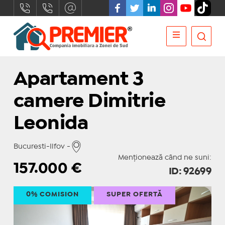
Apartament 3
camere Dimitrie
Leonida
Bucuresti-Ilfov -
Menționează când ne suni:
157.000
€
ID: 92699
0% COMISION
SUPER OFERTĂ