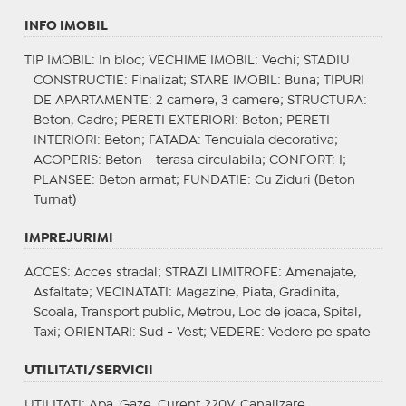
INFO IMOBIL
TIP IMOBIL
: In bloc;
VECHIME IMOBIL
: Vechi;
STADIU
CONSTRUCTIE
: Finalizat;
STARE IMOBIL
: Buna;
TIPURI
DE APARTAMENTE
: 2 camere, 3 camere;
STRUCTURA
:
Beton, Cadre;
PERETI EXTERIORI
: Beton;
PERETI
INTERIORI
: Beton;
FATADA
: Tencuiala decorativa;
ACOPERIS
: Beton - terasa circulabila;
CONFORT
: I;
PLANSEE
: Beton armat;
FUNDATIE
: Cu Ziduri (Beton
Turnat)
IMPREJURIMI
ACCES
: Acces stradal;
STRAZI LIMITROFE
: Amenajate,
Asfaltate;
VECINATATI
: Magazine, Piata, Gradinita,
Scoala, Transport public, Metrou, Loc de joaca, Spital,
Taxi;
ORIENTARI
: Sud - Vest;
VEDERE
: Vedere pe spate
UTILITATI/SERVICII
UTILITATI
: Apa, Gaze, Curent 220V, Canalizare