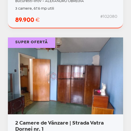
Bucuresti-Ilfov - ALEXANDRU OBREGIA
3 camere, 67.6 mp utili
#102080
89.900
€
SUPER OFERTĂ
2 Camere de Vânzare | Strada Vatra
Dornei nr. 1