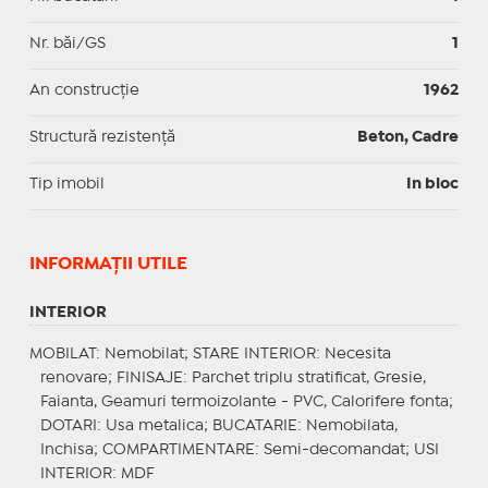
Nr. băi/GS
1
An construcție
1962
Structură rezistență
Beton, Cadre
Tip imobil
In bloc
INFORMAŢII UTILE
INTERIOR
MOBILAT
: Nemobilat;
STARE INTERIOR
: Necesita
renovare;
FINISAJE
: Parchet triplu stratificat, Gresie,
Faianta, Geamuri termoizolante - PVC, Calorifere fonta;
DOTARI
: Usa metalica;
BUCATARIE
: Nemobilata,
Inchisa;
COMPARTIMENTARE
: Semi-decomandat;
USI
INTERIOR
: MDF