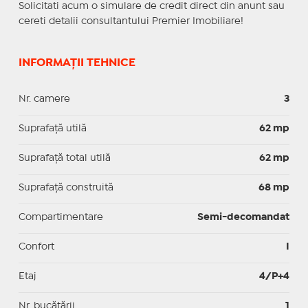
Solicitati acum o simulare de credit direct din anunt sau
cereti detalii consultantului Premier Imobiliare!
INFORMAȚII TEHNICE
Nr. camere
3
Suprafaţă utilă
62 mp
Suprafaţă total utilă
62 mp
Suprafaţă construită
68 mp
Compartimentare
Semi-decomandat
Confort
I
Etaj
4/P+4
Nr. bucătării
1