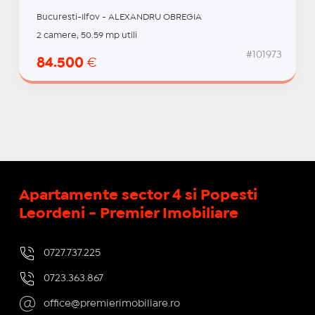
Bucuresti-Ilfov - ALEXANDRU OBREGIA
2 camere, 50.59 mp utili
#101973
84.500
€
Apartamente sector 4 si Popesti
Leordeni - Premier Imobiliare
0727.737.225
0723.363.867
office@premierimobiliare.ro