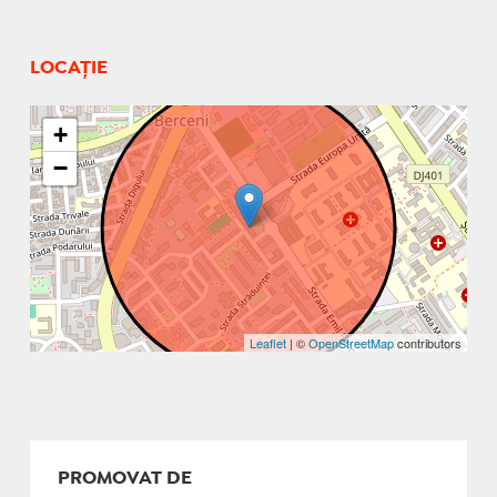
LOCAȚIE
+
−
Leaflet
| ©
OpenStreetMap
contributors
PROMOVAT DE