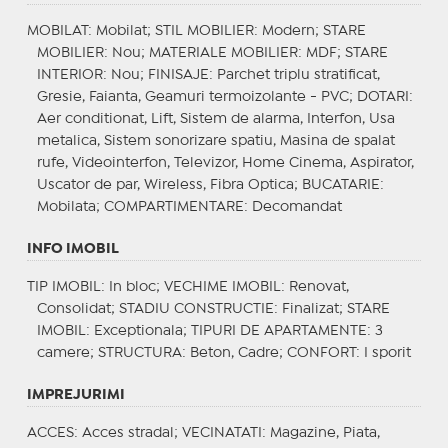
MOBILAT
: Mobilat;
STIL MOBILIER
: Modern;
STARE
MOBILIER
: Nou;
MATERIALE MOBILIER
: MDF;
STARE
INTERIOR
: Nou;
FINISAJE
: Parchet triplu stratificat,
Gresie, Faianta, Geamuri termoizolante - PVC;
DOTARI
:
Aer conditionat, Lift, Sistem de alarma, Interfon, Usa
metalica, Sistem sonorizare spatiu, Masina de spalat
rufe, Videointerfon, Televizor, Home Cinema, Aspirator,
Uscator de par, Wireless, Fibra Optica;
BUCATARIE
:
Mobilata;
COMPARTIMENTARE
: Decomandat
INFO IMOBIL
TIP IMOBIL
: In bloc;
VECHIME IMOBIL
: Renovat,
Consolidat;
STADIU CONSTRUCTIE
: Finalizat;
STARE
IMOBIL
: Exceptionala;
TIPURI DE APARTAMENTE
: 3
camere;
STRUCTURA
: Beton, Cadre;
CONFORT
: I sporit
IMPREJURIMI
ACCES
: Acces stradal;
VECINATATI
: Magazine, Piata,