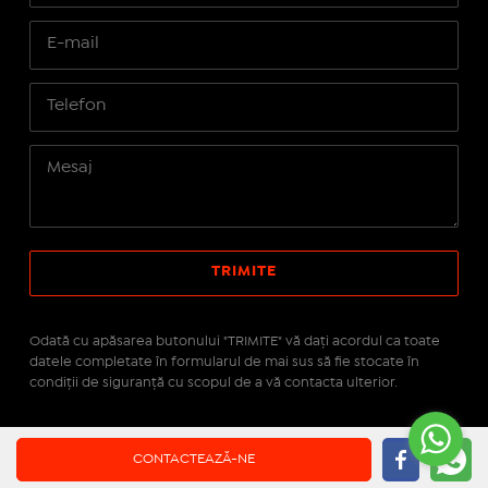
Odată cu apăsarea butonului "TRIMITE" vă daţi acordul ca toate
datele completate în formularul de mai sus să fie stocate în
condiţii de siguranţă cu scopul de a vă contacta ulterior.
Site realizat pe platforma
IMOPEDIA.ro - Anunțuri
CONTACTEAZĂ-NE
Imobiliare
pe tehnologie
Real Manager - CRM Imobiliar