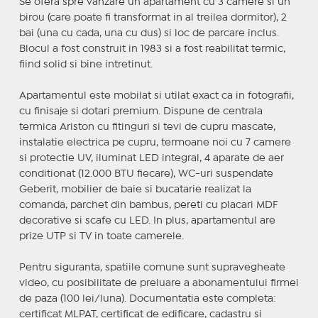
Se ofera spre vanzare un apartament cu 3 camere si un
birou (care poate fi transformat in al treilea dormitor), 2
bai (una cu cada, una cu dus) si loc de parcare inclus.
Blocul a fost construit in 1983 si a fost reabilitat termic,
fiind solid si bine intretinut.
Apartamentul este mobilat si utilat exact ca in fotografii,
cu finisaje si dotari premium. Dispune de centrala
termica Ariston cu fitinguri si tevi de cupru mascate,
instalatie electrica pe cupru, termoane noi cu 7 camere
si protectie UV, iluminat LED integral, 4 aparate de aer
conditionat (12.000 BTU fiecare), WC-uri suspendate
Geberit, mobilier de baie si bucatarie realizat la
comanda, parchet din bambus, pereti cu placari MDF
decorative si scafe cu LED. In plus, apartamentul are
prize UTP si TV in toate camerele.
Pentru siguranta, spatiile comune sunt supravegheate
video, cu posibilitate de preluare a abonamentului firmei
de paza (100 lei/luna). Documentatia este completa:
certificat MLPAT, certificat de edificare, cadastru si