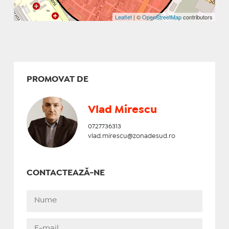
Leaflet
| ©
OpenStreetMap
contributors
PROMOVAT DE
Vlad Mirescu
0727736313
vlad.mirescu@zonadesud.ro
CONTACTEAZĂ-NE