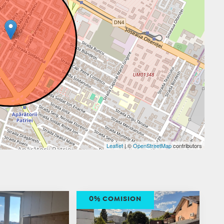
Leaflet
| ©
OpenStreetMap
contributors
0% COMISION