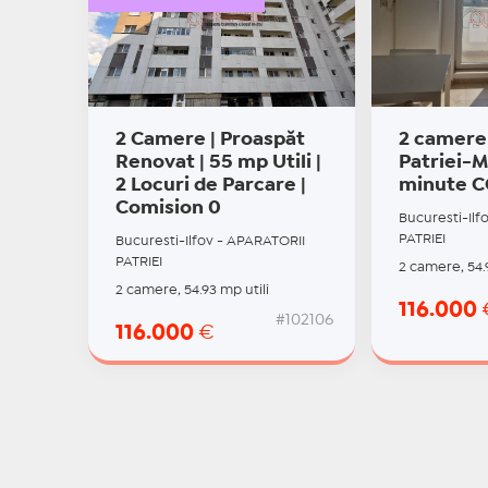
2 Camere | Proaspăt
2 camere 
Renovat | 55 mp Utili |
Patriei-
2 Locuri de Parcare |
minute 
Comision 0
Bucuresti-Ilf
PATRIEI
Bucuresti-Ilfov - APARATORII
PATRIEI
2 camere, 54.
2 camere, 54.93 mp utili
116.000
#102106
116.000
€