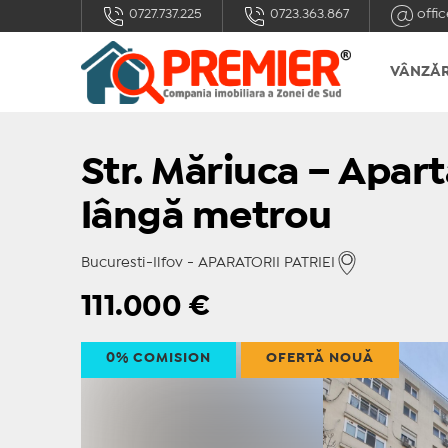
0727.737.225
0723.363.867
offic
VÂNZĂR
Str. Măriuca – Apar
lângă metrou
Bucuresti-Ilfov - APARATORII PATRIEI
111.000
€
0% COMISION
OFERTĂ NOUĂ