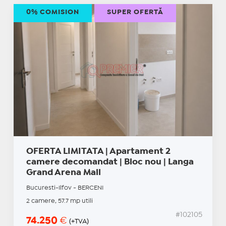
0% COMISION
SUPER OFERTĂ
OFERTA LIMITATA | Apartament 2
camere decomandat | Bloc nou | Langa
Grand Arena Mall
Bucuresti-Ilfov - BERCENI
2 camere, 57.7 mp utili
#102105
74.250
€
(+TVA)