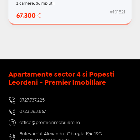
2 camere, 36 mp utili
#101521
67.300
€
Apartamente sector 4 si Popesti
Leordeni - Premier Imobiliare
0727.737.225
0723.363.867
office@premierimobiliare.ro
Bulevardul Alexandru Obregia 19A-19G -