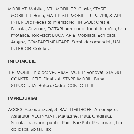
MOBILAT
: Mobilat;
STIL MOBILIER
: Clasic;
STARE
MOBILIER
: Buna;
MATERIALE MOBILIER
: Pal/Pfl;
STARE
INTERIOR
: Necesita igienizare;
FINISAJE
: Gresie,
Faianta, Covoare;
DOTARI
: Aer conditionat, Interfon, Usa
metalica, Televizor;
BUCATARIE
: Mobilata, Echipata,
Aragaz;
COMPARTIMENTARE
: Semi-decomandat;
USI
INTERIOR
: Celulare
INFO IMOBIL
TIP IMOBIL
: In bloc;
VECHIME IMOBIL
: Renovat;
STADIU
CONSTRUCTIE
: Finalizat;
STARE IMOBIL
: Buna;
STRUCTURA
: Beton, Cadre;
CONFORT
: II
IMPREJURIMI
ACCES
: Acces stradal;
STRAZI LIMITROFE
: Amenajate,
Asfaltate;
VECINATATI
: Magazine, Piata, Gradinita,
Scoala, Transport public, Parc, Bar/Pub, Restaurant, Loc
de joaca, Spital, Taxi