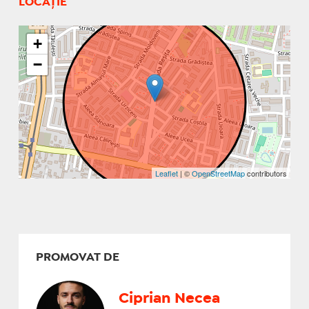
LOCAȚIE
+
−
Leaflet
| ©
OpenStreetMap
contributors
PROMOVAT DE
Ciprian Necea