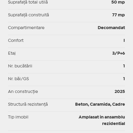
Suprafaţă total utilă
50 mp
Suprafaţă construită
77 mp
Compartimentare
Decomandat
Confort
I
Etaj
3/P+6
Nr. bucătării
1
Nr. băi/GS
1
An construcție
2025
Structură rezistență
Beton, Caramida, Cadre
Tip imobil
Amplasat in ansamblu
rezidential