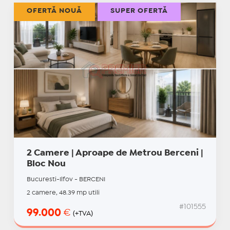
OFERTĂ NOUĂ
SUPER OFERTĂ
2 Camere | Aproape de Metrou Berceni |
Bloc Nou
Bucuresti-Ilfov - BERCENI
2 camere, 48.39 mp utili
#101555
99.000
€
(+TVA)