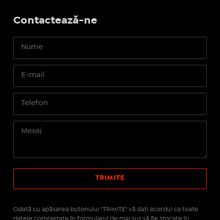
Contactează-ne
Odată cu apăsarea butonului "TRIMITE" vă daţi acordul ca toate
datele completate în formularul de mai sus să fie stocate în