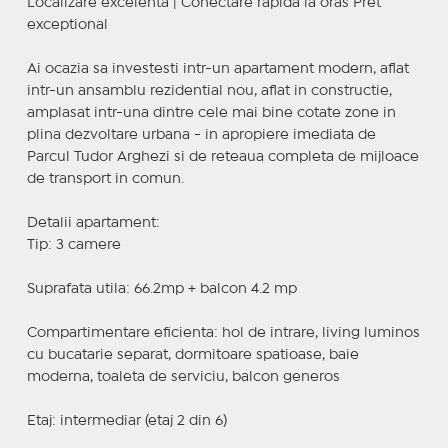
Localizare excelenta | Conectare rapida la oras Pret
exceptional
Ai ocazia sa investesti intr-un apartament modern, aflat
intr-un ansamblu rezidential nou, aflat in constructie,
amplasat intr-una dintre cele mai bine cotate zone in
plina dezvoltare urbana - in apropiere imediata de
Parcul Tudor Arghezi si de reteaua completa de mijloace
de transport in comun.
Detalii apartament:
Tip: 3 camere
Suprafata utila: 66.2mp + balcon 4.2 mp
Compartimentare eficienta: hol de intrare, living luminos
cu bucatarie separat, dormitoare spatioase, baie
moderna, toaleta de serviciu, balcon generos
Etaj: intermediar (etaj 2 din 6)