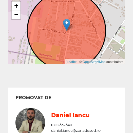
+
−
Leaflet
| ©
OpenStreetMap
contributors
PROMOVAT DE
Daniel Iancu
0722652640
daniel.iancu@zonadesud.ro