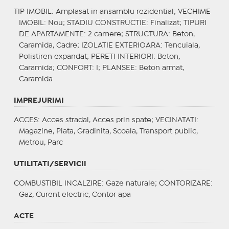
TIP IMOBIL
: Amplasat in ansamblu rezidential;
VECHIME
IMOBIL
: Nou;
STADIU CONSTRUCTIE
: Finalizat;
TIPURI
DE APARTAMENTE
: 2 camere;
STRUCTURA
: Beton,
Caramida, Cadre;
IZOLATIE EXTERIOARA
: Tencuiala,
Polistiren expandat;
PERETI INTERIORI
: Beton,
Caramida;
CONFORT
: I;
PLANSEE
: Beton armat,
Caramida
IMPREJURIMI
ACCES
: Acces stradal, Acces prin spate;
VECINATATI
:
Magazine, Piata, Gradinita, Scoala, Transport public,
Metrou, Parc
UTILITATI/SERVICII
COMBUSTIBIL INCALZIRE
: Gaze naturale;
CONTORIZARE
:
Gaz, Curent electric, Contor apa
ACTE