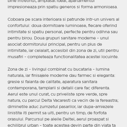
bine intretinut, amplasat ideal, apartamentul
impresioneaza prin spatiu generos si forma armonioasa.
Coboara pe scara interioara si patrunde intr-un univers al
confortului: doua dormitoare luminoase, fiecare oferind
intimitate si spatiu personal, perfecte pentru odihna sau
pentru birou. Doua grupuri sanitare moderne - unul
asociat dormitorului principal, pentru un plus de
intimitate, iar celalalt, accesibil din zona de zi, util pentru
musafiri - completeaza functionalitatea acestei locuinte.
Zona de zi - livingul combinat cu bucataria - lumina
naturala, iar finisajele moderne dau farmec si eleganta:
gresie si faianta de calitate, aparatura sanitara
contemporana, tamplarii si detalii care fac diferenta.
Aerul este unul curat, cu priveliste spre verde, spre
natura, cu parcul Delta Vacaresti ca vecin de la fereastra;
diminetile aduc zumzetul pasarilor, iar dupa-amiezele
linistite iti permit sa uiti, pentru un timp, de forfota
orasului. Parcursul pe aleile Deltei, aerul proaspat si
echilibrul urban - toate acestea devin parte din viata ta