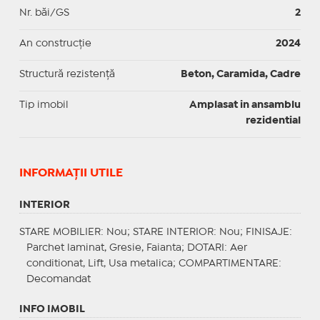
Nr. băi/GS
2
An construcție
2024
Structură rezistență
Beton, Caramida, Cadre
Tip imobil
Amplasat in ansamblu
rezidential
INFORMAŢII UTILE
INTERIOR
STARE MOBILIER
: Nou;
STARE INTERIOR
: Nou;
FINISAJE
:
Parchet laminat, Gresie, Faianta;
DOTARI
: Aer
conditionat, Lift, Usa metalica;
COMPARTIMENTARE
:
Decomandat
INFO IMOBIL