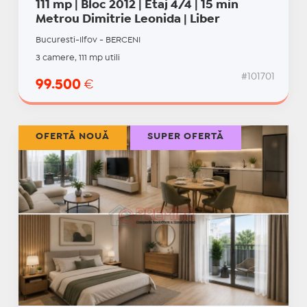
111 mp | Bloc 2012 | Etaj 4/4 | 15 min
Metrou Dimitrie Leonida | Liber
Bucuresti-Ilfov - BERCENI
3 camere, 111 mp utili
#101701
99.500
€
OFERTĂ NOUĂ
SUPER OFERTĂ