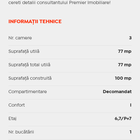
cereti detalii consultantului Premier Imobiliare!
INFORMAȚII TEHNICE
Nr. camere
3
Suprafaţă utilă
77 mp
Suprafaţă total utilă
77 mp
Suprafaţă construită
100 mp
Compartimentare
Decomandat
Confort
I
Etaj
6,7/P+7
Nr. bucătării
1