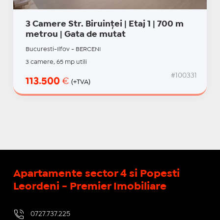
3 Camere Str. Biruinței | Etaj 1 | 700 m
metrou | Gata de mutat
Bucuresti-Ilfov - BERCENI
3 camere, 65 mp utili
#100331
113.500
€
(+TVA)
Apartamente sector 4 si Popesti
Leordeni - Premier Imobiliare
0727.737.225