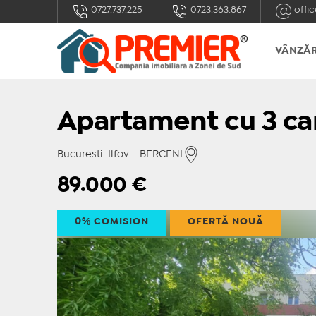
0727.737.225
0723.363.867
offic
VÂNZĂR
Apartament cu 3 cam
Bucuresti-Ilfov - BERCENI
89.000
€
0% COMISION
OFERTĂ NOUĂ