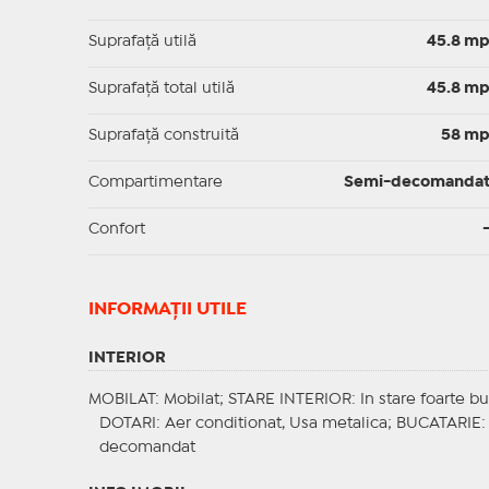
Suprafaţă utilă
45.8 m
Suprafaţă total utilă
45.8 m
Suprafaţă construită
58 m
Compartimentare
Semi-decomanda
Confort
INFORMAŢII UTILE
INTERIOR
MOBILAT
: Mobilat;
STARE INTERIOR
: In stare foarte b
DOTARI
: Aer conditionat, Usa metalica;
BUCATARIE
:
decomandat