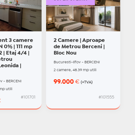
nt 3 camere
2 Camere | Aproape
 0% | 111 mp
de Metrou Berceni |
2 | Etaj 4/4 |
Bloc Nou
etrou
Bucuresti-Ilfov - BERCENI
Leonida |
2 camere, 48.39 mp utili
99.000
€
ov - BERCENI
(+TVA)
mp utili
#101701
#101555
€