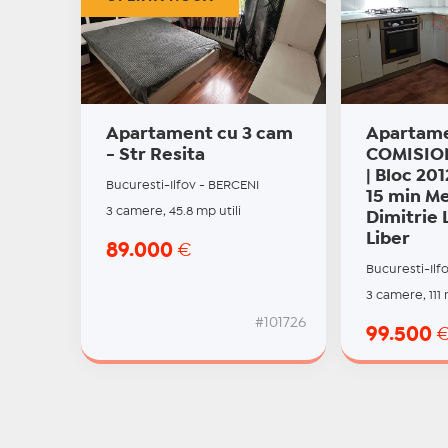
Apartament cu 3 cam
Apartame
- Str Resita
COMISION
| Bloc 201
Bucuresti-Ilfov - BERCENI
15 min M
3 camere, 45.8 mp utili
Dimitrie 
Liber
89.000
€
Bucuresti-Ilf
3 camere, 111 
#101726
99.500