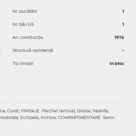
p
Nr. bucătării
1
p
Nr. băi/GS
1
p
An construcție
1976
t
Structură rezistență
-
-
Tip imobil
In bloc
una, Curat;
FINISAJE
: Parchet laminat, Gresie, Faianta;
 Mobilata, Echipata, Inchisa;
COMPARTIMENTARE
: Semi-