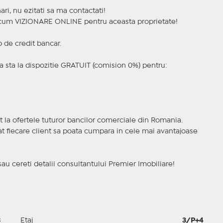
ri, nu ezitati sa ma contactati!
a acum VIZIONARE ONLINE pentru aceasta proprietate!
p de credit bancar.
 sta la dispozitie GRATUIT (comision 0%) pentru:
t la ofertele tuturor bancilor comerciale din Romania.
ncat fiecare client sa poata cumpara in cele mai avantajoase
sau cereti detalii consultantului Premier Imobiliare!
3
Etaj
3/P+4