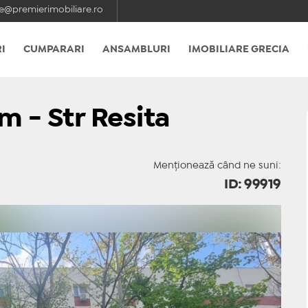
e@premierimobiliare.ro
I
CUMPARARI
ANSAMBLURI
IMOBILIARE GRECIA
 - Str Resita
Menționează când ne suni:
ID: 99919