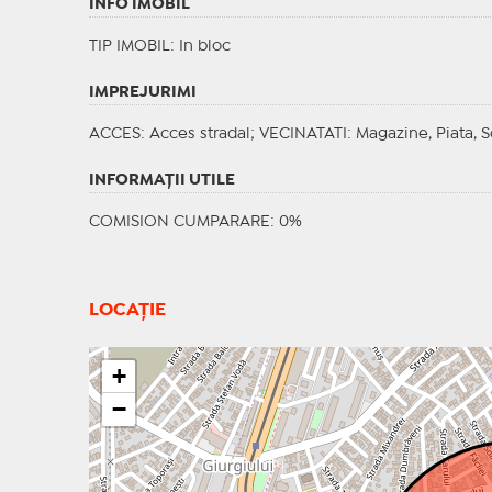
INFO IMOBIL
TIP IMOBIL
: In bloc
IMPREJURIMI
ACCES
: Acces stradal;
VECINATATI
: Magazine, Piata, 
INFORMAŢII UTILE
COMISION CUMPARARE: 0%
LOCAȚIE
+
−