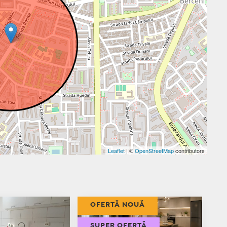
Leaflet
| ©
OpenStreetMap
contributors
OFERTĂ NOUĂ
SUPER OFERTĂ