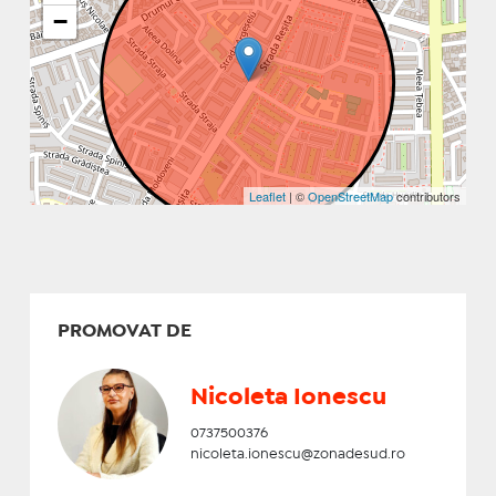
−
Leaflet
| ©
OpenStreetMap
contributors
PROMOVAT DE
Nicoleta Ionescu
0737500376
nicoleta.ionescu@zonadesud.ro