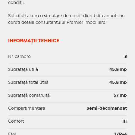
conditii.
Solicitati acum o simulare de credit direct din anunt sau
cereti detalii consultantului Premier Imobiliare!
INFORMAȚII TEHNICE
Nr. camere
3
Suprafaţă utilă
45.8 mp
Suprafaţă total utilă
45.8 mp
Suprafaţă construită
57 mp
Compartimentare
Semi-decomandat
Confort
III
Etaj
3/P+4