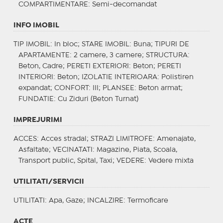
COMPARTIMENTARE
: Semi-decomandat
INFO IMOBIL
TIP IMOBIL
: In bloc;
STARE IMOBIL
: Buna;
TIPURI DE
APARTAMENTE
: 2 camere, 3 camere;
STRUCTURA
:
Beton, Cadre;
PERETI EXTERIORI
: Beton;
PERETI
INTERIORI
: Beton;
IZOLATIE INTERIOARA
: Polistiren
expandat;
CONFORT
: III;
PLANSEE
: Beton armat;
FUNDATIE
: Cu Ziduri (Beton Turnat)
IMPREJURIMI
ACCES
: Acces stradal;
STRAZI LIMITROFE
: Amenajate,
Asfaltate;
VECINATATI
: Magazine, Piata, Scoala,
Transport public, Spital, Taxi;
VEDERE
: Vedere mixta
UTILITATI/SERVICII
UTILITATI
: Apa, Gaze;
INCALZIRE
: Termoficare
ACTE