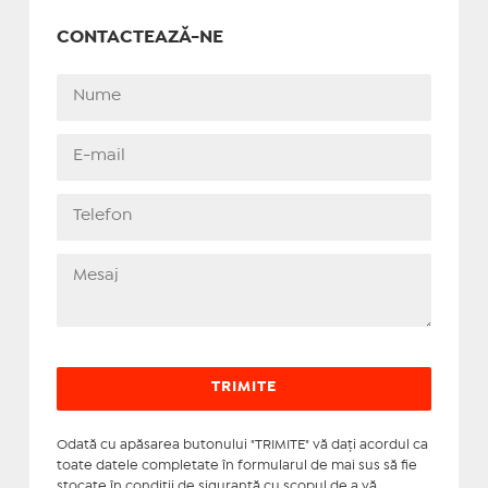
CONTACTEAZĂ-NE
Odată cu apăsarea butonului "TRIMITE" vă daţi acordul ca
toate datele completate în formularul de mai sus să fie
stocate în condiţii de siguranţă cu scopul de a vă