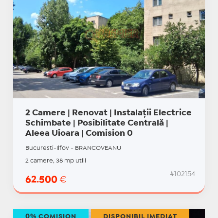
2 Camere | Renovat | Instalații Electrice
Schimbate | Posibilitate Centrală |
Aleea Uioara | Comision 0
Bucuresti-Ilfov - BRANCOVEANU
2 camere, 38 mp utili
#102154
62.500
€
0% COMISION
DISPONIBIL IMEDIAT