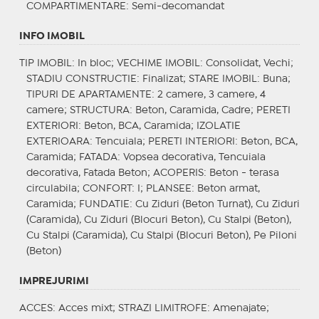
COMPARTIMENTARE
: Semi-decomandat
INFO IMOBIL
TIP IMOBIL
: In bloc;
VECHIME IMOBIL
: Consolidat, Vechi;
STADIU CONSTRUCTIE
: Finalizat;
STARE IMOBIL
: Buna;
TIPURI DE APARTAMENTE
: 2 camere, 3 camere, 4
camere;
STRUCTURA
: Beton, Caramida, Cadre;
PERETI
EXTERIORI
: Beton, BCA, Caramida;
IZOLATIE
EXTERIOARA
: Tencuiala;
PERETI INTERIORI
: Beton, BCA,
Caramida;
FATADA
: Vopsea decorativa, Tencuiala
decorativa, Fatada Beton;
ACOPERIS
: Beton - terasa
circulabila;
CONFORT
: I;
PLANSEE
: Beton armat,
Caramida;
FUNDATIE
: Cu Ziduri (Beton Turnat), Cu Ziduri
(Caramida), Cu Ziduri (Blocuri Beton), Cu Stalpi (Beton),
Cu Stalpi (Caramida), Cu Stalpi (Blocuri Beton), Pe Piloni
(Beton)
IMPREJURIMI
ACCES
: Acces mixt;
STRAZI LIMITROFE
: Amenajate;