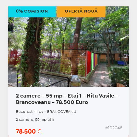
0% COMISION
OFERTĂ NOUĂ
2 camere - 55 mp - Etaj 1 - Nitu Vasile -
Brancoveanu - 78.500 Euro
Bucuresti-Ilfov - BRANCOVEANU
2 camere, 55 mp utili
#102048
78.500
€