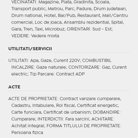
VECINATATI
: Magazine, Piata, Gradinita, Scoala,
Transport public, Metrou, Parc, Padure, Drum judetean,
Drum national, Hotel, Bar/Pub, Restaurant, Mall/Centru
comercial, Loc de joaca, Ansamblu rezidential, Spital,
Gara, Tren, Taxi, Microbuz;
ORIENTARI
: Sud - Est;
VEDERE
: Vedere mixta
UTILITATI/SERVICII
UTILITATI
: Apa, Gaze, Curent 220V;
COMBUSTIBIL
INCALZIRE
: Gaze naturale;
CONTORIZARE
: Gaz, Curent
electric;
Tip Parcare
: Contract ADP
ACTE
ACTE DE PROPRIETATE
: Contract vanzare cumparare,
Cadastru, Intabulare, Rol fiscal, Certificat energetic,
Carte funciara, Certificat de urbanism;
DOBANDIRE
:
Cumparare;
INTERDICTII
: Fara sarcini;
ACHITARE
:
Achitat integral;
FORMA TITLULUI DE PROPRIETATE
:
Persoana fizica