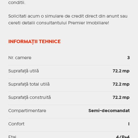
conditii.
Solicitati acum o simulare de credit direct din anunt sau
cereti detalii consultantului Premier Imobiliare!
INFORMAȚII TEHNICE
Nr. camere
3
Suprafaţă utilă
72.2 mp
Suprafaţă total utilă
72.2 mp
Suprafaţă construită
72.2 mp
Compartimentare
Semi-decomandat
Confort
I
Etaj
4/P+4