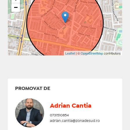
−
Leaflet
| ©
OpenStreetMap
contributors
PROMOVAT DE
Adrian Cantia
0731510854
adrian.cantia@zonadesud.ro