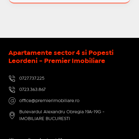
Apartamente sector 4 si Popesti
Leordeni - Premier Imobiliare
0727.737.225
0723.363.867
office@premierimobiliare.ro
Bulevardul Alexandru Obregia 19A-19G -
IMOBILIARE BUCURESTI