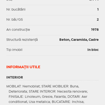
Nr. bucătării
1
Nr. băi/GS
2
An construcție
1978
Structură rezistență
Beton, Caramida, Cadre
Tip imobil
In bloc
INFORMAŢII UTILE
INTERIOR
MOBILAT
: Nemobilat;
STARE MOBILIER
: Buna,
Deteriorata;
STARE INTERIOR
: Necesita renovare;
FINISAJE
: Linoleum, Gresie, Faianta;
DOTARI
: Aer
conditionat, Usa metalica;
BUCATARIE
: Inchisa;