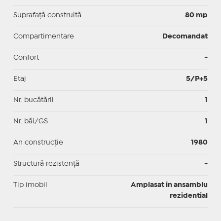
Suprafaţă construită
80 mp
Compartimentare
Decomandat
Confort
-
Etaj
5/P+5
Nr. bucătării
1
Nr. băi/GS
1
An construcție
1980
Structură rezistență
-
Tip imobil
Amplasat in ansamblu
rezidential