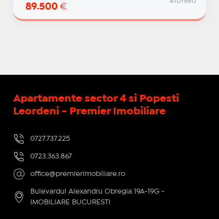
#101980
89.500
€
Apartamente sector 4 si Popesti
Leordeni - Premier Imobiliare
0727.737.225
0723.363.867
office@premierimobiliare.ro
Bulevardul Alexandru Obregia 19A-19G -
IMOBILIARE BUCURESTI