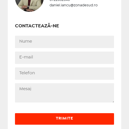
daniel.iancu@zonadesud.ro
CONTACTEAZĂ-NE