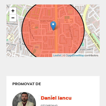
+
−
Leaflet
| ©
OpenStreetMap
contributors
PROMOVAT DE
Daniel Iancu
0722652640