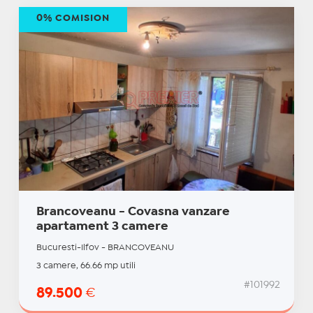
0% COMISION
Brancoveanu - Covasna vanzare
apartament 3 camere
Bucuresti-Ilfov - BRANCOVEANU
3 camere, 66.66 mp utili
#101992
89.500
€