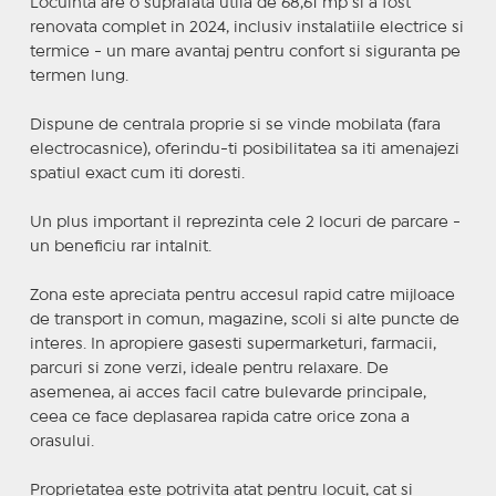
Locuinta are o suprafata utila de 68,61 mp si a fost
renovata complet in 2024, inclusiv instalatiile electrice si
termice - un mare avantaj pentru confort si siguranta pe
termen lung.
Dispune de centrala proprie si se vinde mobilata (fara
electrocasnice), oferindu-ti posibilitatea sa iti amenajezi
spatiul exact cum iti doresti.
Un plus important il reprezinta cele 2 locuri de parcare -
un beneficiu rar intalnit.
Zona este apreciata pentru accesul rapid catre mijloace
de transport in comun, magazine, scoli si alte puncte de
interes. In apropiere gasesti supermarketuri, farmacii,
parcuri si zone verzi, ideale pentru relaxare. De
asemenea, ai acces facil catre bulevarde principale,
ceea ce face deplasarea rapida catre orice zona a
orasului.
Proprietatea este potrivita atat pentru locuit, cat si