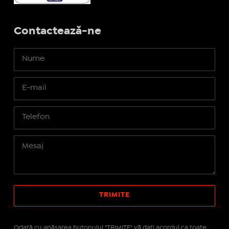
Contactează-ne
Odată cu apăsarea butonului "TRIMITE" vă daţi acordul ca toate