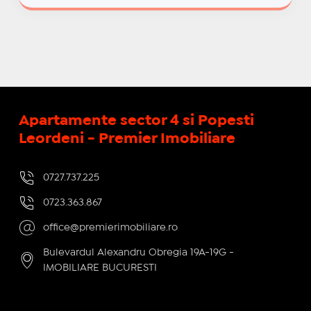
Apartamente sector 4 si Popesti
Leordeni - Premier Imobiliare
0727.737.225
0723.363.867
office@premierimobiliare.ro
Bulevardul Alexandru Obregia 19A-19G -
IMOBILIARE BUCURESTI