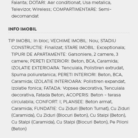
Faianta;
DOTARI
: Aer conditionat, Usa metalica,
Televizor, Wireless;
COMPARTIMENTARE
: Semi-
decomandat
INFO IMOBIL
TIP IMOBIL
: In bloc;
VECHIME IMOBIL
: Nou;
STADIU
CONSTRUCTIE
: Finalizat;
STARE IMOBIL
: Exceptionala;
TIPURI DE APARTAMENTE
: Garsoniere, 2 camere, 3
camere;
PERETI EXTERIORI
: Beton, BCA, Caramida;
IZOLATIE EXTERIOARA
: Tencuiala, Polistiren extrudat,
Spuma poliuretanica;
PERETI INTERIORI
: Beton, BCA,
Caramida;
IZOLATIE INTERIOARA
: Polistiren expandat,
Izolatie fonica;
FATADA
: Vopsea decorativa, Tencuiala
decorativa, Fatada Beton;
ACOPERIS
: Beton - terasa
circulabila;
CONFORT
: I;
PLANSEE
: Beton armat,
Caramida;
FUNDATIE
: Cu Ziduri (Beton Turnat), Cu Ziduri
(Caramida), Cu Ziduri (Blocuri Beton), Cu Stalpi (Beton),
Cu Stalpi (Caramida), Cu Stalpi (Blocuri Beton), Pe Piloni
(Beton)