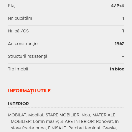
Etaj
4/P+4
Nr. bucătării
1
Nr. băi/GS
1
An construcție
1967
Structură rezistență
-
Tip imobil
In bloc
INFORMAŢII UTILE
INTERIOR
MOBILAT
: Mobilat;
STARE MOBILIER
: Nou;
MATERIALE
MOBILIER
: Lemn masiv;
STARE INTERIOR
: Renovat, In
stare foarte buna;
FINISAJE
: Parchet laminat, Gresie,