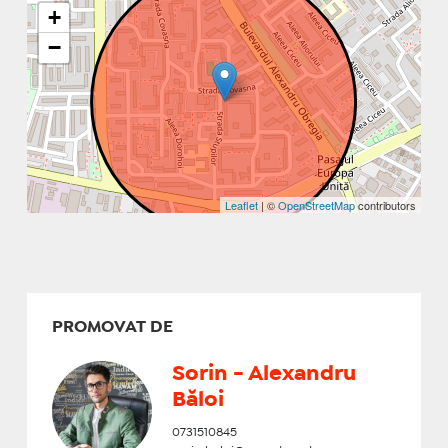
+
−
Leaflet
| ©
OpenStreetMap
contributors
PROMOVAT DE
Sorin - Alexandru
Băloi
0731510845