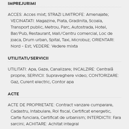
IMPREJURIMI
ACCES
: Acces mixt;
STRAZI LIMITROFE
: Amenajate;
VECINATATI
: Magazine, Piata, Gradinita, Scoala,
Transport public, Metrou, Parc, Autostrada, Hotel,
Bar/Pub, Restaurant, Mall/Centru comercial, Loc de
joaca, Drum urban, Spital, Taxi, Microbuz;
ORIENTARI
:
Nord - Est;
VEDERE
: Vedere mixta
UTILITATI/SERVICII
UTILITATI
: Apa, Gaze, Canalizare;
INCALZIRE
: Centrală
proprie;
SERVICII
: Supraveghere video;
CONTORIZARE
:
Gaz, Curent electric, Contor apa
ACTE
ACTE DE PROPRIETATE
: Contract vanzare cumparare,
Cadastru, Intabulare, Rol fiscal, Certificat energetic,
Carte funciara, Certificat de urbanism;
INTERDICTII
: Fara
sarcini;
ACHITARE
: Achitat integral