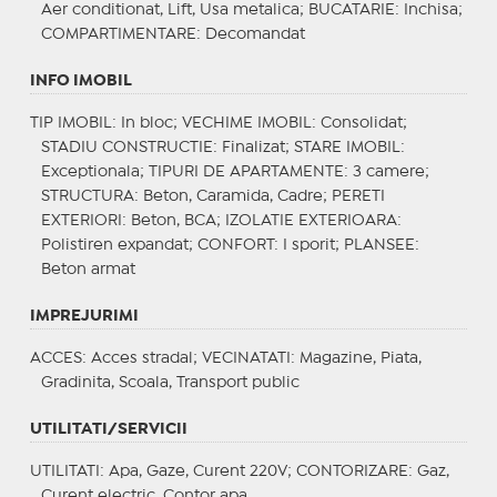
Aer conditionat, Lift, Usa metalica;
BUCATARIE
: Inchisa;
COMPARTIMENTARE
: Decomandat
INFO IMOBIL
TIP IMOBIL
: In bloc;
VECHIME IMOBIL
: Consolidat;
STADIU CONSTRUCTIE
: Finalizat;
STARE IMOBIL
:
Exceptionala;
TIPURI DE APARTAMENTE
: 3 camere;
STRUCTURA
: Beton, Caramida, Cadre;
PERETI
EXTERIORI
: Beton, BCA;
IZOLATIE EXTERIOARA
:
Polistiren expandat;
CONFORT
: I sporit;
PLANSEE
:
Beton armat
IMPREJURIMI
ACCES
: Acces stradal;
VECINATATI
: Magazine, Piata,
Gradinita, Scoala, Transport public
UTILITATI/SERVICII
UTILITATI
: Apa, Gaze, Curent 220V;
CONTORIZARE
: Gaz,
Curent electric, Contor apa