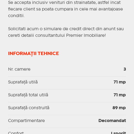
Se accepta inclusiv venituri din strainatate, astfel incat
fiecare client sa poata cumpara in cele mai avantajoase
conditii.
Solicitati acum o simulare de credit direct din anunt sau
cereti detalii consultantului Premier Imobiliare!
INFORMAȚII TEHNICE
Nr. camere
3
Suprafaţă utilă
71 mp
Suprafaţă total utilă
71 mp
Suprafaţă construită
89 mp
Compartimentare
Decomandat
Confort
I sporit