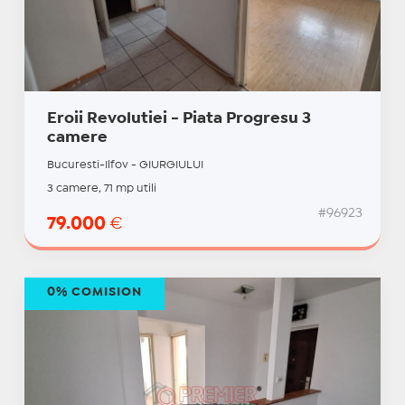
Eroii Revolutiei - Piata Progresu 3
camere
Bucuresti-Ilfov - GIURGIULUI
3 camere, 71 mp utili
#96923
79.000
€
0% COMISION