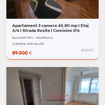
Apartament 3 camere 45.80 mp I Etaj
3/4 I Strada Resita I Comision 0%
Bucuresti-Ilfov - GIURGIULUI
3 camere, 45.8 mp utili
#100670
89.000
€