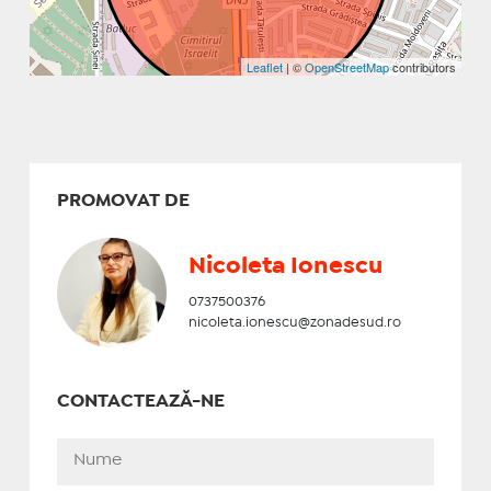
Leaflet
| ©
OpenStreetMap
contributors
PROMOVAT DE
Nicoleta Ionescu
0737500376
nicoleta.ionescu@zonadesud.ro
CONTACTEAZĂ-NE