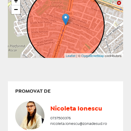
+
−
Leaflet
| ©
OpenStreetMap
contributors
PROMOVAT DE
Nicoleta Ionescu
0737500376
nicoleta.ionescu@zonadesud.ro