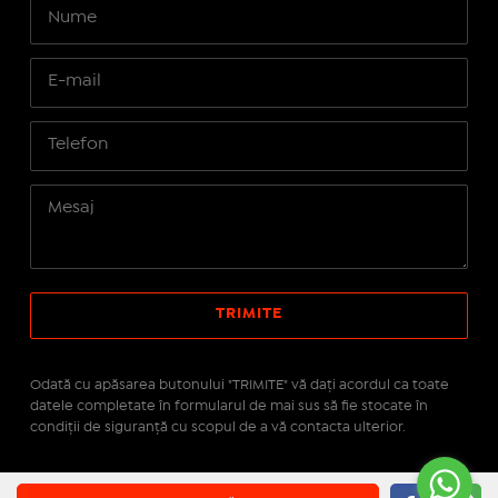
Odată cu apăsarea butonului "TRIMITE" vă daţi acordul ca toate
datele completate în formularul de mai sus să fie stocate în
condiţii de siguranţă cu scopul de a vă contacta ulterior.
Site realizat pe platforma
IMOPEDIA.ro - Anunțuri