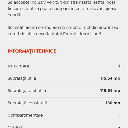
Se accepta inclusiv venituri din strainatate, astfel incat
fiecare client sa poata cumpara in cele mai avantajoase
conditii.
Solicitati acum o simulare de credit direct din anunt sau
cereti detalii consultantului Premier Imobiliare!
INFORMAȚII TEHNICE
Nr. camere
3
Suprafaţă utilă
115.54 mp
Suprafaţă total utilă
115.54 mp
Suprafaţă construită
130 mp
Compartimentare
-
Confort
-