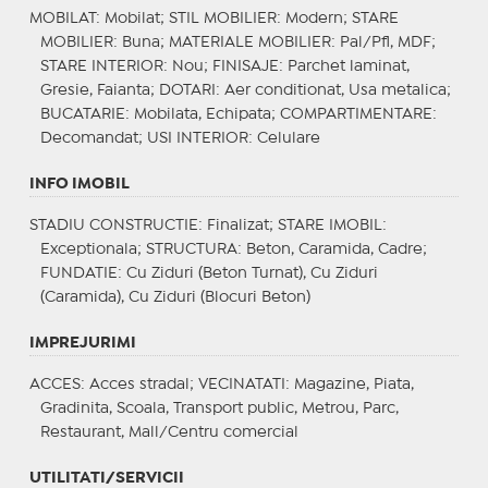
MOBILAT
: Mobilat;
STIL MOBILIER
: Modern;
STARE
MOBILIER
: Buna;
MATERIALE MOBILIER
: Pal/Pfl, MDF;
STARE INTERIOR
: Nou;
FINISAJE
: Parchet laminat,
Gresie, Faianta;
DOTARI
: Aer conditionat, Usa metalica;
BUCATARIE
: Mobilata, Echipata;
COMPARTIMENTARE
:
Decomandat;
USI INTERIOR
: Celulare
INFO IMOBIL
STADIU CONSTRUCTIE
: Finalizat;
STARE IMOBIL
:
Exceptionala;
STRUCTURA
: Beton, Caramida, Cadre;
FUNDATIE
: Cu Ziduri (Beton Turnat), Cu Ziduri
(Caramida), Cu Ziduri (Blocuri Beton)
IMPREJURIMI
ACCES
: Acces stradal;
VECINATATI
: Magazine, Piata,
Gradinita, Scoala, Transport public, Metrou, Parc,
Restaurant, Mall/Centru comercial
UTILITATI/SERVICII