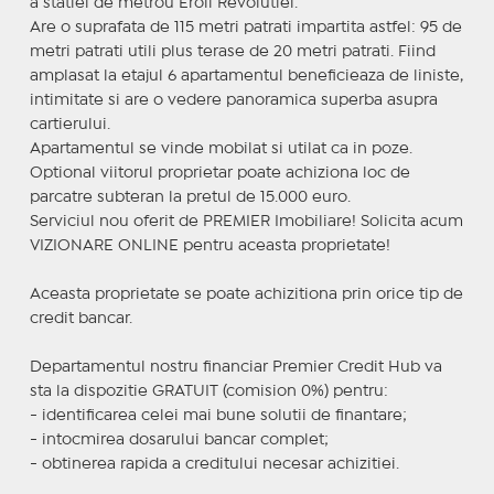
a statiei de metrou Eroii Revolutiei.
Are o suprafata de 115 metri patrati impartita astfel: 95 de
metri patrati utili plus terase de 20 metri patrati. Fiind
amplasat la etajul 6 apartamentul beneficieaza de liniste,
intimitate si are o vedere panoramica superba asupra
cartierului.
Apartamentul se vinde mobilat si utilat ca in poze.
Optional viitorul proprietar poate achiziona loc de
parcatre subteran la pretul de 15.000 euro.
Serviciul nou oferit de PREMIER Imobiliare! Solicita acum
VIZIONARE ONLINE pentru aceasta proprietate!
Aceasta proprietate se poate achizitiona prin orice tip de
credit bancar.
Departamentul nostru financiar Premier Credit Hub va
sta la dispozitie GRATUIT (comision 0%) pentru:
- identificarea celei mai bune solutii de finantare;
- intocmirea dosarului bancar complet;
- obtinerea rapida a creditului necesar achizitiei.