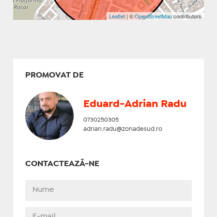
Leaflet
| ©
OpenStreetMap
contributors
PROMOVAT DE
Eduard-Adrian Radu
0730250305
adrian.radu@zonadesud.ro
CONTACTEAZĂ-NE