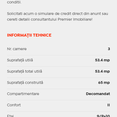
conditii.
Solicitati acum o simulare de credit direct din anunt sau
cereti detalii consultantului Premier Imobiliare!
INFORMAȚII TEHNICE
Nr. camere
3
Suprafaţă utilă
53.4 mp
Suprafaţă total utilă
53.4 mp
Suprafaţă construită
65 mp
Compartimentare
Decomandat
Confort
II
Etaj
9/P+10