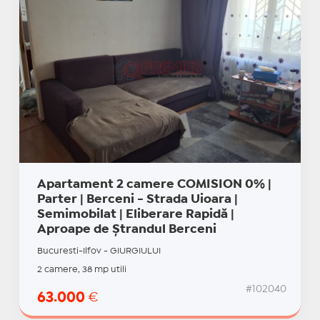
Apartament 2 camere COMISION 0% |
Parter | Berceni - Strada Uioara |
Semimobilat | Eliberare Rapidă |
Aproape de Ștrandul Berceni
Bucuresti-Ilfov - GIURGIULUI
2 camere, 38 mp utili
#102040
63.000
€