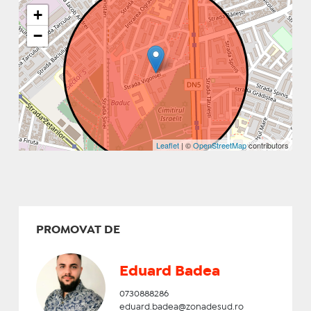
+
−
Leaflet
| ©
OpenStreetMap
contributors
PROMOVAT DE
Eduard Badea
0730888286
eduard.badea@zonadesud.ro