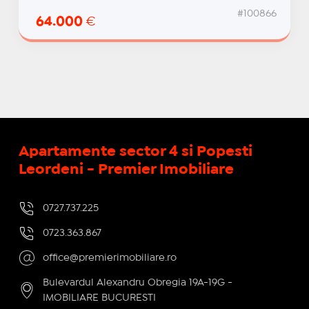
#100866
64.000
€
Apartamente sector 4 si Popesti
Leordeni - Premier Imobiliare
0727.737.225
0723.363.867
office@premierimobiliare.ro
Bulevardul Alexandru Obregia 19A-19G -
IMOBILIARE BUCURESTI