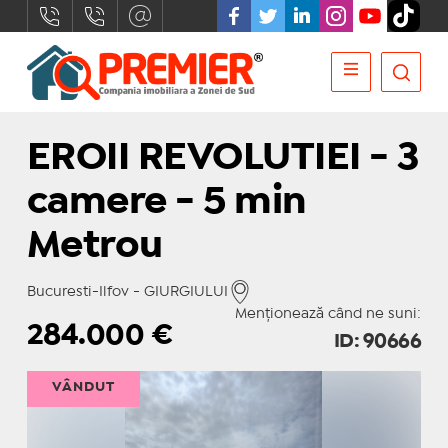
EROII REVOLUTIEI - 3
camere - 5 min
Metrou
Bucuresti-Ilfov - GIURGIULUI
Menționează când ne suni:
284.000
€
ID: 90666
VÂNDUT