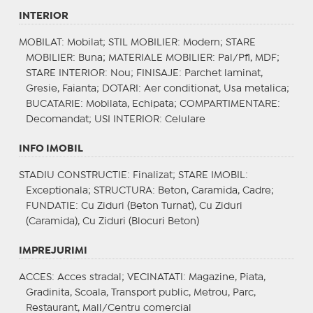
INTERIOR
MOBILAT
: Mobilat;
STIL MOBILIER
: Modern;
STARE
MOBILIER
: Buna;
MATERIALE MOBILIER
: Pal/Pfl, MDF;
STARE INTERIOR
: Nou;
FINISAJE
: Parchet laminat,
Gresie, Faianta;
DOTARI
: Aer conditionat, Usa metalica;
BUCATARIE
: Mobilata, Echipata;
COMPARTIMENTARE
:
Decomandat;
USI INTERIOR
: Celulare
INFO IMOBIL
STADIU CONSTRUCTIE
: Finalizat;
STARE IMOBIL
:
Exceptionala;
STRUCTURA
: Beton, Caramida, Cadre;
FUNDATIE
: Cu Ziduri (Beton Turnat), Cu Ziduri
(Caramida), Cu Ziduri (Blocuri Beton)
IMPREJURIMI
ACCES
: Acces stradal;
VECINATATI
: Magazine, Piata,
Gradinita, Scoala, Transport public, Metrou, Parc,
Restaurant, Mall/Centru comercial