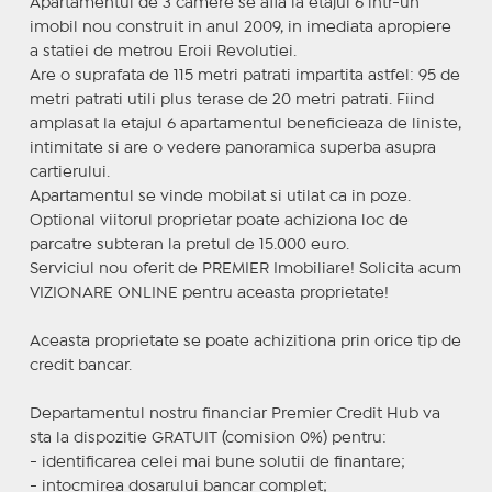
Apartamentul de 3 camere se afla la etajul 6 intr-un
imobil nou construit in anul 2009, in imediata apropiere
a statiei de metrou Eroii Revolutiei.
Are o suprafata de 115 metri patrati impartita astfel: 95 de
metri patrati utili plus terase de 20 metri patrati. Fiind
amplasat la etajul 6 apartamentul beneficieaza de liniste,
intimitate si are o vedere panoramica superba asupra
cartierului.
Apartamentul se vinde mobilat si utilat ca in poze.
Optional viitorul proprietar poate achiziona loc de
parcatre subteran la pretul de 15.000 euro.
Serviciul nou oferit de PREMIER Imobiliare! Solicita acum
VIZIONARE ONLINE pentru aceasta proprietate!
Aceasta proprietate se poate achizitiona prin orice tip de
credit bancar.
Departamentul nostru financiar Premier Credit Hub va
sta la dispozitie GRATUIT (comision 0%) pentru:
- identificarea celei mai bune solutii de finantare;
- intocmirea dosarului bancar complet;