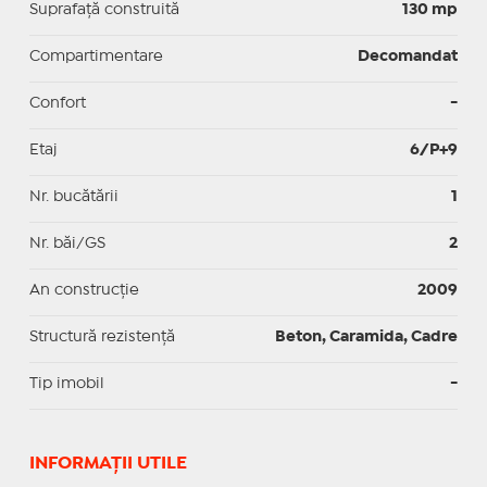
Suprafaţă construită
130 mp
Compartimentare
Decomandat
Confort
-
Etaj
6/P+9
Nr. bucătării
1
Nr. băi/GS
2
An construcție
2009
Structură rezistență
Beton, Caramida, Cadre
Tip imobil
-
INFORMAŢII UTILE