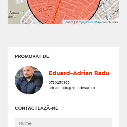
Leaflet
| ©
OpenStreetMap
contributors
PROMOVAT DE
Eduard-Adrian Radu
0730250305
adrian.radu@zonadesud.ro
CONTACTEAZĂ-NE