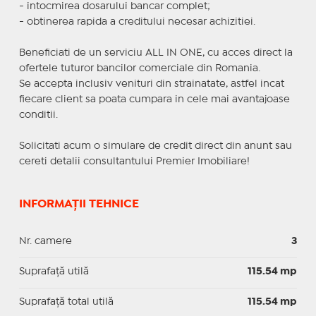
- intocmirea dosarului bancar complet;
- obtinerea rapida a creditului necesar achizitiei.
Beneficiati de un serviciu ALL IN ONE, cu acces direct la
ofertele tuturor bancilor comerciale din Romania.
Se accepta inclusiv venituri din strainatate, astfel incat
fiecare client sa poata cumpara in cele mai avantajoase
conditii.
Solicitati acum o simulare de credit direct din anunt sau
cereti detalii consultantului Premier Imobiliare!
INFORMAȚII TEHNICE
Nr. camere
3
Suprafaţă utilă
115.54 mp
Suprafaţă total utilă
115.54 mp