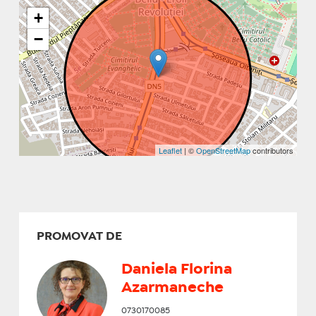
+
−
Leaflet
| ©
OpenStreetMap
contributors
PROMOVAT DE
Daniela Florina
Azarmaneche
0730170085