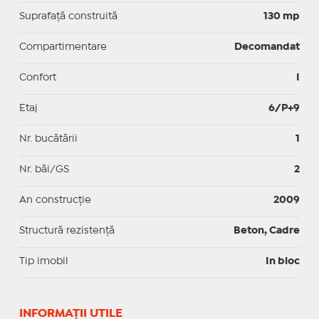
Suprafaţă construită
130 mp
Compartimentare
Decomandat
Confort
I
Etaj
6/P+9
Nr. bucătării
1
Nr. băi/GS
2
An construcție
2009
Structură rezistență
Beton, Cadre
Tip imobil
In bloc
INFORMAŢII UTILE