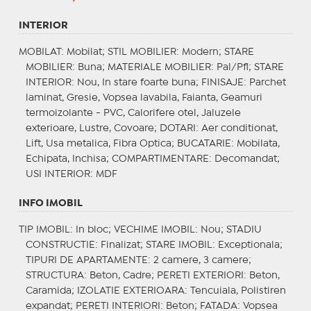
INTERIOR
MOBILAT
: Mobilat;
STIL MOBILIER
: Modern;
STARE
MOBILIER
: Buna;
MATERIALE MOBILIER
: Pal/Pfl;
STARE
INTERIOR
: Nou, In stare foarte buna;
FINISAJE
: Parchet
laminat, Gresie, Vopsea lavabila, Faianta, Geamuri
termoizolante - PVC, Calorifere otel, Jaluzele
exterioare, Lustre, Covoare;
DOTARI
: Aer conditionat,
Lift, Usa metalica, Fibra Optica;
BUCATARIE
: Mobilata,
Echipata, Inchisa;
COMPARTIMENTARE
: Decomandat;
USI INTERIOR
: MDF
INFO IMOBIL
TIP IMOBIL
: In bloc;
VECHIME IMOBIL
: Nou;
STADIU
CONSTRUCTIE
: Finalizat;
STARE IMOBIL
: Exceptionala;
TIPURI DE APARTAMENTE
: 2 camere, 3 camere;
STRUCTURA
: Beton, Cadre;
PERETI EXTERIORI
: Beton,
Caramida;
IZOLATIE EXTERIOARA
: Tencuiala, Polistiren
expandat;
PERETI INTERIORI
: Beton;
FATADA
: Vopsea