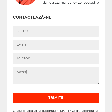
daniela.azarmaneche@zonadesud.ro
CONTACTEAZĂ-NE
Odată cu apăsarea butonului "TRIMITE" vă daţi acordul ca