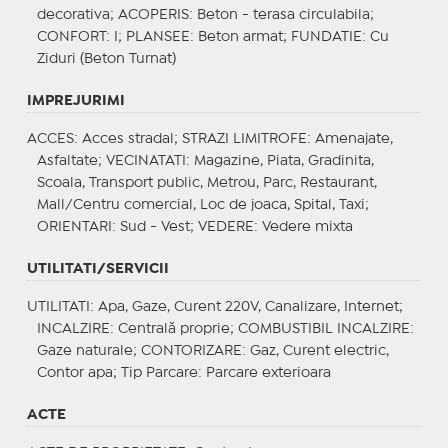
decorativa;
ACOPERIS
: Beton - terasa circulabila;
CONFORT
: I;
PLANSEE
: Beton armat;
FUNDATIE
: Cu
Ziduri (Beton Turnat)
IMPREJURIMI
ACCES
: Acces stradal;
STRAZI LIMITROFE
: Amenajate,
Asfaltate;
VECINATATI
: Magazine, Piata, Gradinita,
Scoala, Transport public, Metrou, Parc, Restaurant,
Mall/Centru comercial, Loc de joaca, Spital, Taxi;
ORIENTARI
: Sud - Vest;
VEDERE
: Vedere mixta
UTILITATI/SERVICII
UTILITATI
: Apa, Gaze, Curent 220V, Canalizare, Internet;
INCALZIRE
: Centrală proprie;
COMBUSTIBIL INCALZIRE
:
Gaze naturale;
CONTORIZARE
: Gaz, Curent electric,
Contor apa;
Tip Parcare
: Parcare exterioara
ACTE