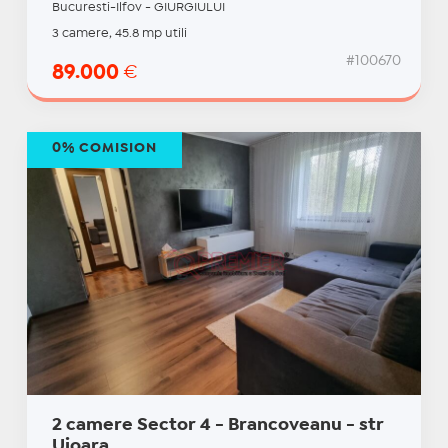
Bucuresti-Ilfov - GIURGIULUI
3 camere, 45.8 mp utili
#100670
89.000
€
0% COMISION
2 camere Sector 4 - Brancoveanu - str
Uioara