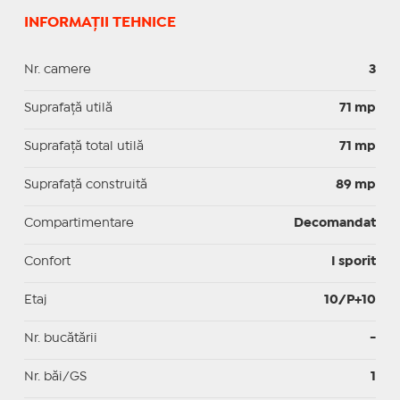
INFORMAȚII TEHNICE
Nr. camere
3
Suprafaţă utilă
71 mp
Suprafaţă total utilă
71 mp
Suprafaţă construită
89 mp
Compartimentare
Decomandat
Confort
I sporit
Etaj
10/P+10
Nr. bucătării
-
Nr. băi/GS
1