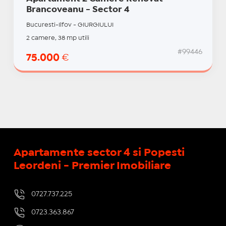
Brancoveanu - Sector 4
Bucuresti-Ilfov - GIURGIULUI
2 camere, 38 mp utili
#99446
75.000
€
Apartamente sector 4 si Popesti
Leordeni - Premier Imobiliare
0727.737.225
0723.363.867