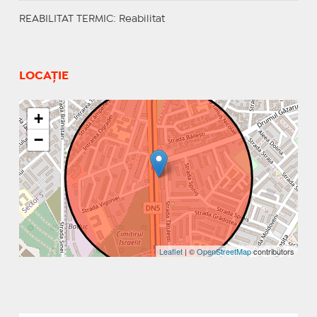
REABILITAT TERMIC
: Reabilitat
LOCAȚIE
+
−
Leaflet
| ©
OpenStreetMap
contributors