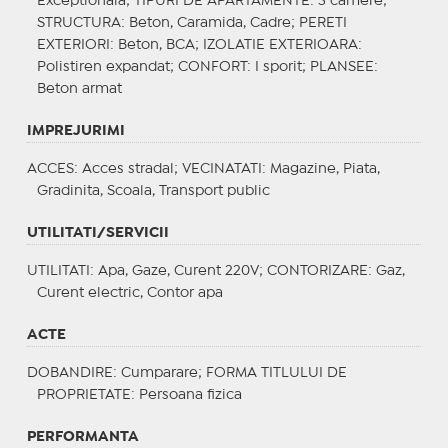
Exceptionala;
TIPURI DE APARTAMENTE
: 3 camere;
STRUCTURA
: Beton, Caramida, Cadre;
PERETI
EXTERIORI
: Beton, BCA;
IZOLATIE EXTERIOARA
:
Polistiren expandat;
CONFORT
: I sporit;
PLANSEE
:
Beton armat
IMPREJURIMI
ACCES
: Acces stradal;
VECINATATI
: Magazine, Piata,
Gradinita, Scoala, Transport public
UTILITATI/SERVICII
UTILITATI
: Apa, Gaze, Curent 220V;
CONTORIZARE
: Gaz,
Curent electric, Contor apa
ACTE
DOBANDIRE
: Cumparare;
FORMA TITLULUI DE
PROPRIETATE
: Persoana fizica
PERFORMANTA