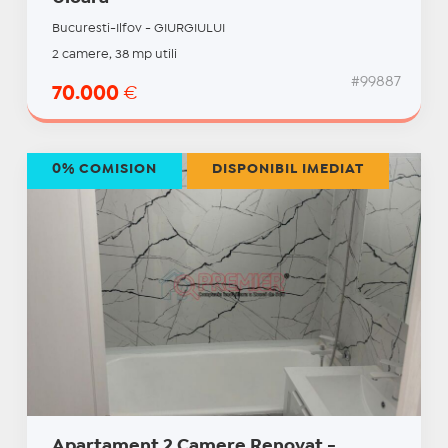
Bucuresti-Ilfov - GIURGIULUI
2 camere, 38 mp utili
#99887
70.000
€
0% COMISION
DISPONIBIL IMEDIAT
Apartament 2 Camere Renovat -