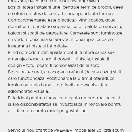
renovare, dar vine cu un mare avantaj: exista
posibilitatea instalarii unei centrale termice proprii, ceea
ce ofera un plus de confort si independenta termica.
Compartimentarea este practica: living spatios, doua
dormitoare, bucatarie separata, baie, toaleta de serviciu,
balcon si spatii de depozitare. Camerele sunt luminoase,
cu vedere deschisa si fara vecini deasupra, ceea ce
inseamna liniste si intimitate.
Fiind nemodernizat, apartamentul iti ofera sansa sa-l
amenajezi exact cum iti doresti - finisaje, instalatii,
design - totul poate fi personalizat de la zero.
Blocul este curat, cu acoperis refacut (daca e cazul) si lift
care functioneaza. Pozitionarea la ultimul etaj aduce
lumina naturala buna si o priveliste deschisa, fara
aglomeratie vizuala.
Este ideal pentru cineva care cauta un pret mai accesibil
si are disponibilitatea sa investeasca in renovare pentru
a-si face un camin exact pe gustul sau.
Serviciul nou oferit de PREMIER Imobiliare! Solicita acum