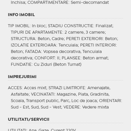
Inchisa;
COMPARTIMENTARE
: Semi-decomandat
INFO IMOBIL
TIP IMOBIL
: In bloc;
STADIU CONSTRUCTIE
: Finalizat;
TIPURI DE APARTAMENTE
: 2 camere, 3 camere;
STRUCTURA
: Beton, Cadre;
PERETI EXTERIORI
: Beton;
IZOLATIE EXTERIOARA
: Tencuiala;
PERETI INTERIORI
:
Beton;
FATADA
: Vopsea decorativa, Tencuiala
decorativa;
CONFORT
: II;
PLANSEE
: Beton armat;
FUNDATIE
: Cu Ziduri (Beton Turnat)
IMPREJURIMI
ACCES
: Acces mixt;
STRAZI LIMITROFE
: Amenajate,
Asfaltate;
VECINATATI
: Magazine, Piata, Gradinita,
Scoala, Transport public, Parc, Loc de joaca;
ORIENTARI
:
Sud - Est, Sud, Sud - Vest;
VEDERE
: Vedere mixta
UTILITATI/SERVICII
UTILITATI
: Apa, Gaze, Curent 220V