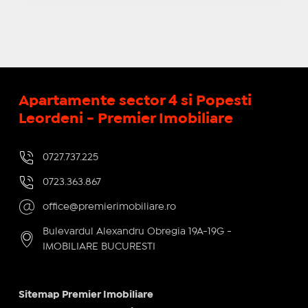
Apartamente sector 4 si Popesti
Leordeni - Premier Imobiliare
0727.737.225
0723.363.867
office@premierimobiliare.ro
Bulevardul Alexandru Obregia 19A-19G -
IMOBILIARE BUCURESTI
Sitemap Premier Imobiliare