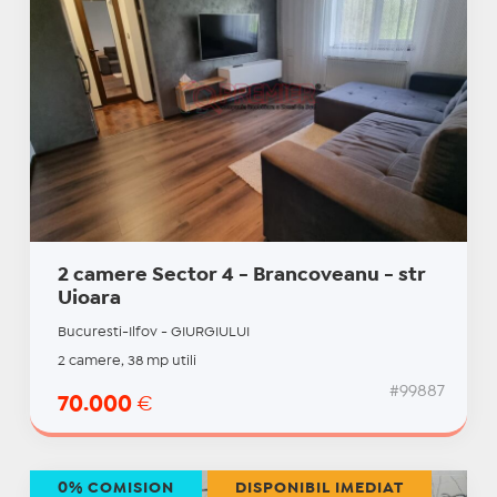
2 camere Sector 4 - Brancoveanu - str
Uioara
Bucuresti-Ilfov - GIURGIULUI
2 camere, 38 mp utili
#99887
70.000
€
0% COMISION
DISPONIBIL IMEDIAT