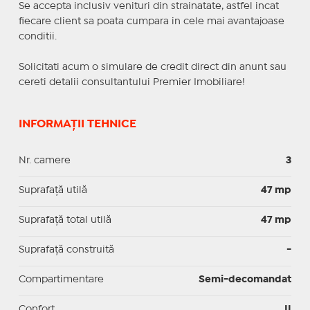
Se accepta inclusiv venituri din strainatate, astfel incat
fiecare client sa poata cumpara in cele mai avantajoase
conditii.
Solicitati acum o simulare de credit direct din anunt sau
cereti detalii consultantului Premier Imobiliare!
INFORMAȚII TEHNICE
Nr. camere
3
Suprafaţă utilă
47 mp
Suprafaţă total utilă
47 mp
Suprafaţă construită
-
Compartimentare
Semi-decomandat
Confort
II