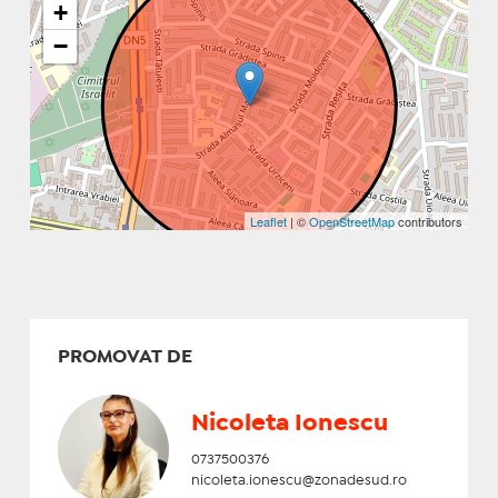
+
−
Leaflet
| ©
OpenStreetMap
contributors
PROMOVAT DE
Nicoleta Ionescu
0737500376
nicoleta.ionescu@zonadesud.ro