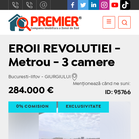
EROII REVOLUTIEI -
Metrou - 3 camere
Bucuresti-Ilfov - GIURGIULUI
Menționează când ne suni:
284.000
€
ID: 95766
0% COMISION
EXCLUSIVITATE