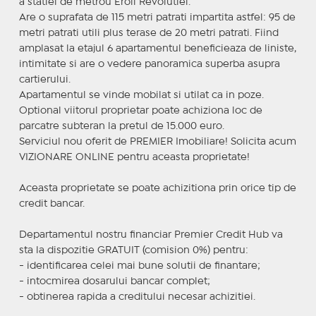
a statiei de metrou Eroii Revolutiei.
Are o suprafata de 115 metri patrati impartita astfel: 95 de
metri patrati utili plus terase de 20 metri patrati. Fiind
amplasat la etajul 6 apartamentul beneficieaza de liniste,
intimitate si are o vedere panoramica superba asupra
cartierului.
Apartamentul se vinde mobilat si utilat ca in poze.
Optional viitorul proprietar poate achiziona loc de
parcatre subteran la pretul de 15.000 euro.
Serviciul nou oferit de PREMIER Imobiliare! Solicita acum
VIZIONARE ONLINE pentru aceasta proprietate!
Aceasta proprietate se poate achizitiona prin orice tip de
credit bancar.
Departamentul nostru financiar Premier Credit Hub va
sta la dispozitie GRATUIT (comision 0%) pentru:
- identificarea celei mai bune solutii de finantare;
- intocmirea dosarului bancar complet;
- obtinerea rapida a creditului necesar achizitiei.