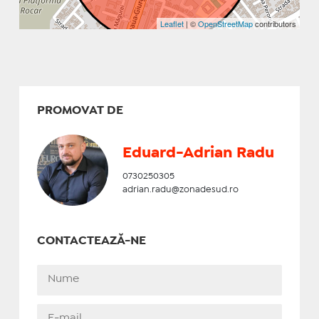
Leaflet
| ©
OpenStreetMap
contributors
PROMOVAT DE
Eduard-Adrian Radu
0730250305
adrian.radu@zonadesud.ro
CONTACTEAZĂ-NE