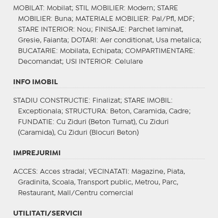
MOBILAT
: Mobilat;
STIL MOBILIER
: Modern;
STARE
MOBILIER
: Buna;
MATERIALE MOBILIER
: Pal/Pfl, MDF;
STARE INTERIOR
: Nou;
FINISAJE
: Parchet laminat,
Gresie, Faianta;
DOTARI
: Aer conditionat, Usa metalica;
BUCATARIE
: Mobilata, Echipata;
COMPARTIMENTARE
:
Decomandat;
USI INTERIOR
: Celulare
INFO IMOBIL
STADIU CONSTRUCTIE
: Finalizat;
STARE IMOBIL
:
Exceptionala;
STRUCTURA
: Beton, Caramida, Cadre;
FUNDATIE
: Cu Ziduri (Beton Turnat), Cu Ziduri
(Caramida), Cu Ziduri (Blocuri Beton)
IMPREJURIMI
ACCES
: Acces stradal;
VECINATATI
: Magazine, Piata,
Gradinita, Scoala, Transport public, Metrou, Parc,
Restaurant, Mall/Centru comercial
UTILITATI/SERVICII