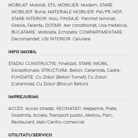
MOBILAT
: Mobilat;
STIL MOBILIER
: Modern;
STARE
MOBILIER
: Buna;
MATERIALE MOBILIER
: Pal/Pfl, MDF;
STARE INTERIOR
: Nou;
FINISAJE
: Parchet laminat,
Gresie, Faianta;
DOTARI
: Aer conditionat, Usa metalica;
BUCATARIE
: Mobilata, Echipata;
COMPARTIMENTARE
:
Decomandat;
USI INTERIOR
: Celulare
INFO IMOBIL
STADIU CONSTRUCTIE
: Finalizat;
STARE IMOBIL
:
Exceptionala;
STRUCTURA
: Beton, Caramida, Cadre;
FUNDATIE
: Cu Ziduri (Beton Turnat), Cu Ziduri
(Caramida), Cu Ziduri (Blocuri Beton)
IMPREJURIMI
ACCES
: Acces stradal;
VECINATATI
: Magazine, Piata,
Gradinita, Scoala, Transport public, Metrou, Parc,
Restaurant, Mall/Centru comercial
UTILITATI/SERVICII