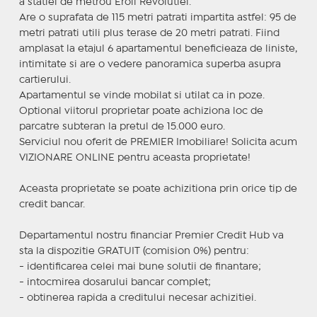
a statiei de metrou Eroii Revolutiei.
Are o suprafata de 115 metri patrati impartita astfel: 95 de
metri patrati utili plus terase de 20 metri patrati. Fiind
amplasat la etajul 6 apartamentul beneficieaza de liniste,
intimitate si are o vedere panoramica superba asupra
cartierului.
Apartamentul se vinde mobilat si utilat ca in poze.
Optional viitorul proprietar poate achiziona loc de
parcatre subteran la pretul de 15.000 euro.
Serviciul nou oferit de PREMIER Imobiliare! Solicita acum
VIZIONARE ONLINE pentru aceasta proprietate!
Aceasta proprietate se poate achizitiona prin orice tip de
credit bancar.
Departamentul nostru financiar Premier Credit Hub va
sta la dispozitie GRATUIT (comision 0%) pentru:
- identificarea celei mai bune solutii de finantare;
- intocmirea dosarului bancar complet;
- obtinerea rapida a creditului necesar achizitiei.