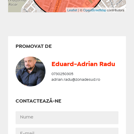
Leaflet
| ©
OpenStreetMap
contributors
PROMOVAT DE
Eduard-Adrian Radu
0730250305
adrian.radu@zonadesud.ro
CONTACTEAZĂ-NE