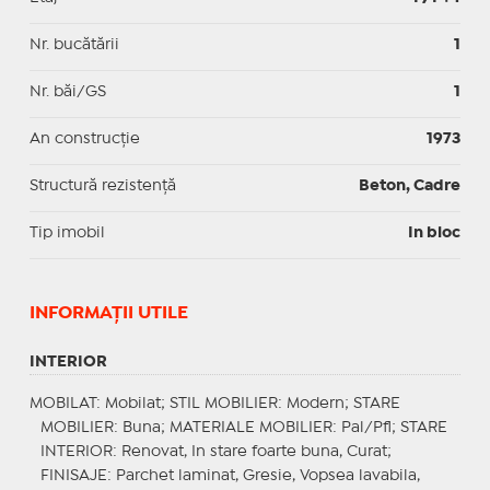
Nr. bucătării
1
Nr. băi/GS
1
An construcție
1973
Structură rezistență
Beton, Cadre
Tip imobil
In bloc
INFORMAŢII UTILE
INTERIOR
MOBILAT
: Mobilat;
STIL MOBILIER
: Modern;
STARE
MOBILIER
: Buna;
MATERIALE MOBILIER
: Pal/Pfl;
STARE
INTERIOR
: Renovat, In stare foarte buna, Curat;
FINISAJE
: Parchet laminat, Gresie, Vopsea lavabila,