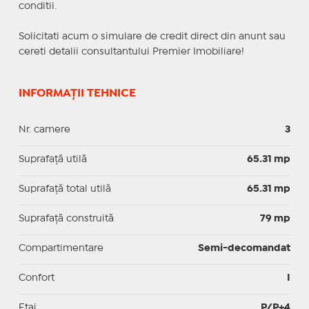
conditii.
Solicitati acum o simulare de credit direct din anunt sau
cereti detalii consultantului Premier Imobiliare!
INFORMAȚII TEHNICE
Nr. camere
3
Suprafaţă utilă
65.31 mp
Suprafaţă total utilă
65.31 mp
Suprafaţă construită
79 mp
Compartimentare
Semi-decomandat
Confort
I
Etaj
P/P+4