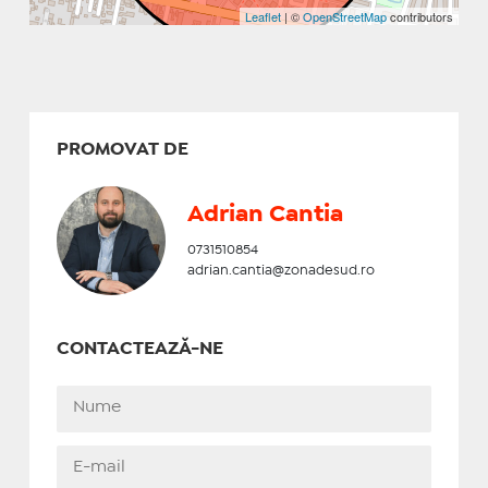
Leaflet
| ©
OpenStreetMap
contributors
PROMOVAT DE
Adrian Cantia
0731510854
adrian.cantia@zonadesud.ro
CONTACTEAZĂ-NE