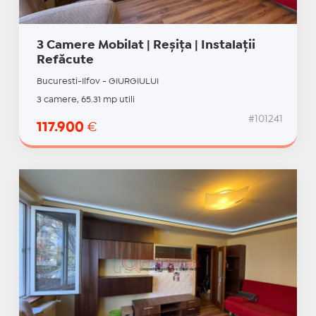
3 Camere Mobilat | Reșița | Instalații
Refăcute
Bucuresti-Ilfov - GIURGIULUI
3 camere, 65.31 mp utili
#101241
117.900
€