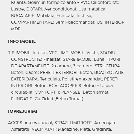
Faianta, Geamuri termoizolante - PVC, Calorifere otel,
Lustre;
DOTARI
: Aer conditionat, Usa metalica;
BUCATARIE
: Mobilata, Echipata, Inchisa;
COMPARTIMENTARE
: Semi-decomandat;
USI INTERIOR
:
MDF
INFO IMOBIL
TIP IMOBIL
: In bloc;
VECHIME IMOBIL
: Vechi;
STADIU
CONSTRUCTIE
: Finalizat;
STARE IMOBIL
: Buna;
TIPURI
DE APARTAMENTE
: 2 camere, 3 camere;
STRUCTURA
:
Beton, Cadre;
PERETI EXTERIORI
: Beton, BCA;
IZOLATIE
EXTERIOARA
: Tencuiala, Polistiren expandat;
PERETI
INTERIORI
: Beton, BCA;
ACOPERIS
: Beton - terasa
circulabila;
CONFORT
: I;
PLANSEE
: Beton armat;
FUNDATIE
: Cu Ziduri (Beton Turnat)
IMPREJURIMI
ACCES
: Acces stradal;
STRAZI LIMITROFE
: Amenajate,
Asfaltate;
VECINATATI
: Magazine, Piata, Gradinita,