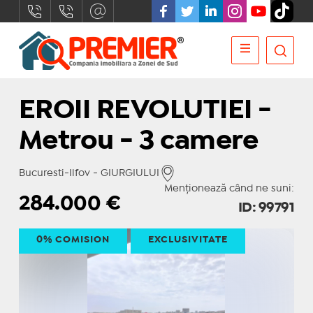
EROII REVOLUTIEI -
Metrou - 3 camere
Bucuresti-Ilfov - GIURGIULUI
Menționează când ne suni:
284.000
€
ID: 99791
0% COMISION
EXCLUSIVITATE