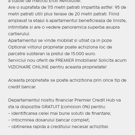
a statiei de metrou Eroii Revolutiei.
Are o suprafata de 115 metri patrati impartita astfel: 95 de
metri patrati utili plus terase de 20 metri patrati. Fiind
amplasat la etajul 6 apartamentul beneficieaza de liniste,
intimitate si are o vedere panoramica superba asupra
cartierului.
Apartamentul se vinde mobilat si utilat ca in poze.
Optional viitorul proprietar poate achiziona loc de
parcatre subteran la pretul de 15.000 euro.
Serviciul nou oferit de PREMIER Imobiliare! Solicita acum
VIZIONARE ONLINE pentru aceasta proprietate!
Aceasta proprietate se poate achizitiona prin orice tip de
credit bancar.
Departamentul nostru financiar Premier Credit Hub va
sta la dispozitie GRATUIT (comision 0%) pentru:
- identificarea celei mai bune solutii de finantare;
- intocmirea dosarului bancar complet;
- obtinerea rapida a creditului necesar achizitiei.