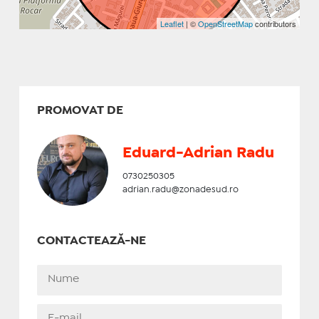
Leaflet
| ©
OpenStreetMap
contributors
PROMOVAT DE
Eduard-Adrian Radu
0730250305
adrian.radu@zonadesud.ro
CONTACTEAZĂ-NE