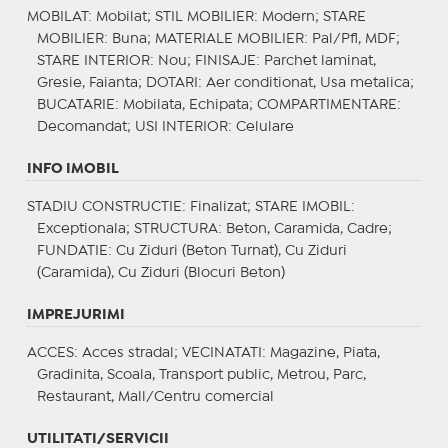
MOBILAT
: Mobilat;
STIL MOBILIER
: Modern;
STARE
MOBILIER
: Buna;
MATERIALE MOBILIER
: Pal/Pfl, MDF;
STARE INTERIOR
: Nou;
FINISAJE
: Parchet laminat,
Gresie, Faianta;
DOTARI
: Aer conditionat, Usa metalica;
BUCATARIE
: Mobilata, Echipata;
COMPARTIMENTARE
:
Decomandat;
USI INTERIOR
: Celulare
INFO IMOBIL
STADIU CONSTRUCTIE
: Finalizat;
STARE IMOBIL
:
Exceptionala;
STRUCTURA
: Beton, Caramida, Cadre;
FUNDATIE
: Cu Ziduri (Beton Turnat), Cu Ziduri
(Caramida), Cu Ziduri (Blocuri Beton)
IMPREJURIMI
ACCES
: Acces stradal;
VECINATATI
: Magazine, Piata,
Gradinita, Scoala, Transport public, Metrou, Parc,
Restaurant, Mall/Centru comercial
UTILITATI/SERVICII