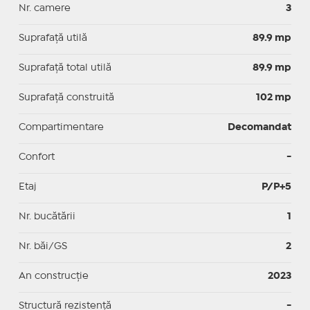
Nr. camere
3
Suprafaţă utilă
89.9 mp
Suprafaţă total utilă
89.9 mp
Suprafaţă construită
102 mp
Compartimentare
Decomandat
Confort
-
Etaj
P/P+5
Nr. bucătării
1
Nr. băi/GS
2
An construcție
2023
Structură rezistență
-