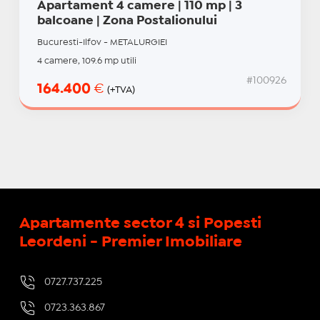
Apartament 4 camere | 110 mp | 3
balcoane | Zona Postalionului
Bucuresti-Ilfov - METALURGIEI
4 camere, 109.6 mp utili
#100926
164.400
€
(+TVA)
Apartamente sector 4 si Popesti
Leordeni - Premier Imobiliare
0727.737.225
0723.363.867