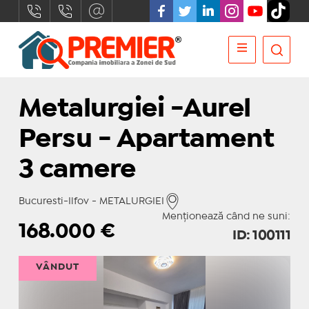
Metalurgiei -Aurel
Persu - Apartament
3 camere
Bucuresti-Ilfov - METALURGIEI
Menționează când ne suni:
168.000
€
ID: 100111
VÂNDUT