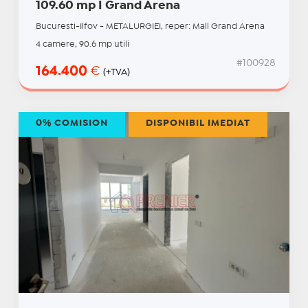
109.60 mp I Grand Arena
Bucuresti-Ilfov - METALURGIEI, reper: Mall Grand Arena
4 camere, 90.6 mp utili
#100928
164.400
€
(+TVA)
0% COMISION
DISPONIBIL IMEDIAT