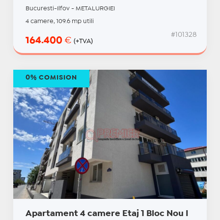
Bucuresti-Ilfov - METALURGIEI
4 camere, 109.6 mp utili
#101328
164.400
€
(+TVA)
0% COMISION
Apartament 4 camere Etaj 1 Bloc Nou I