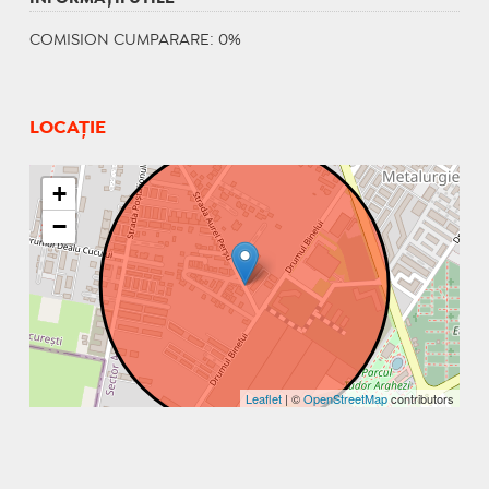
COMISION CUMPARARE: 0%
LOCAȚIE
+
−
Leaflet
| ©
OpenStreetMap
contributors