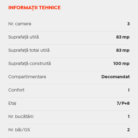
INFORMAȚII TEHNICE
Nr. camere
3
Suprafaţă utilă
83 mp
Suprafaţă total utilă
83 mp
Suprafaţă construită
100 mp
Compartimentare
Decomandat
Confort
I
Etaj
7/P+8
Nr. bucătării
1
Nr. băi/GS
2