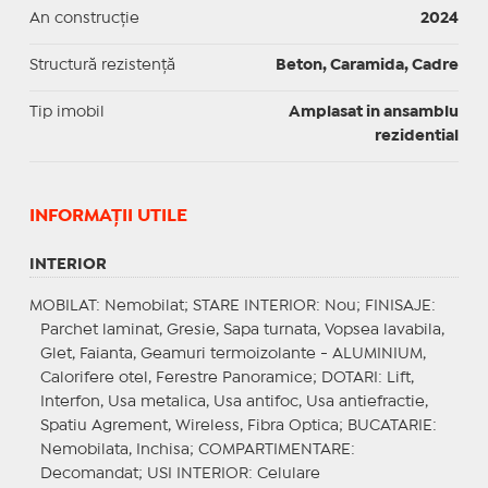
An construcție
2024
Structură rezistență
Beton, Caramida, Cadre
Tip imobil
Amplasat in ansamblu
rezidential
INFORMAŢII UTILE
INTERIOR
MOBILAT
: Nemobilat;
STARE INTERIOR
: Nou;
FINISAJE
:
Parchet laminat, Gresie, Sapa turnata, Vopsea lavabila,
Glet, Faianta, Geamuri termoizolante - ALUMINIUM,
Calorifere otel, Ferestre Panoramice;
DOTARI
: Lift,
Interfon, Usa metalica, Usa antifoc, Usa antiefractie,
Spatiu Agrement, Wireless, Fibra Optica;
BUCATARIE
:
Nemobilata, Inchisa;
COMPARTIMENTARE
:
Decomandat;
USI INTERIOR
: Celulare