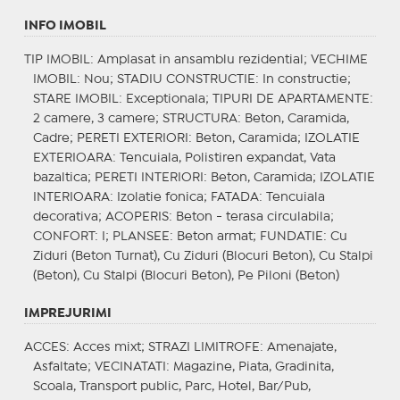
INFO IMOBIL
TIP IMOBIL
: Amplasat in ansamblu rezidential;
VECHIME
IMOBIL
: Nou;
STADIU CONSTRUCTIE
: In constructie;
STARE IMOBIL
: Exceptionala;
TIPURI DE APARTAMENTE
:
2 camere, 3 camere;
STRUCTURA
: Beton, Caramida,
Cadre;
PERETI EXTERIORI
: Beton, Caramida;
IZOLATIE
EXTERIOARA
: Tencuiala, Polistiren expandat, Vata
bazaltica;
PERETI INTERIORI
: Beton, Caramida;
IZOLATIE
INTERIOARA
: Izolatie fonica;
FATADA
: Tencuiala
decorativa;
ACOPERIS
: Beton - terasa circulabila;
CONFORT
: I;
PLANSEE
: Beton armat;
FUNDATIE
: Cu
Ziduri (Beton Turnat), Cu Ziduri (Blocuri Beton), Cu Stalpi
(Beton), Cu Stalpi (Blocuri Beton), Pe Piloni (Beton)
IMPREJURIMI
ACCES
: Acces mixt;
STRAZI LIMITROFE
: Amenajate,
Asfaltate;
VECINATATI
: Magazine, Piata, Gradinita,
Scoala, Transport public, Parc, Hotel, Bar/Pub,