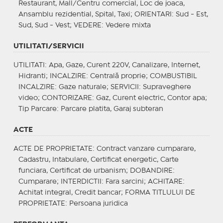
Restaurant, Mall/Centru comercial, Loc de joaca,
Ansamblu rezidential, Spital, Taxi;
ORIENTARI
: Sud - Est,
Sud, Sud - Vest;
VEDERE
: Vedere mixta
UTILITATI/SERVICII
UTILITATI
: Apa, Gaze, Curent 220V, Canalizare, Internet,
Hidranti;
INCALZIRE
: Centrală proprie;
COMBUSTIBIL
INCALZIRE
: Gaze naturale;
SERVICII
: Supraveghere
video;
CONTORIZARE
: Gaz, Curent electric, Contor apa;
Tip Parcare
: Parcare platita, Garaj subteran
ACTE
ACTE DE PROPRIETATE
: Contract vanzare cumparare,
Cadastru, Intabulare, Certificat energetic, Carte
funciara, Certificat de urbanism;
DOBANDIRE
:
Cumparare;
INTERDICTII
: Fara sarcini;
ACHITARE
:
Achitat integral, Credit bancar;
FORMA TITLULUI DE
PROPRIETATE
: Persoana juridica