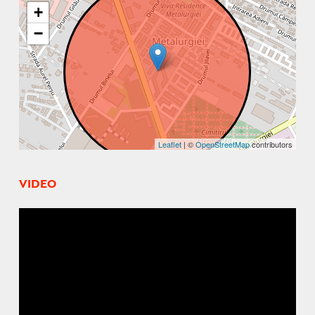
+
−
Leaflet
| ©
OpenStreetMap
contributors
VIDEO