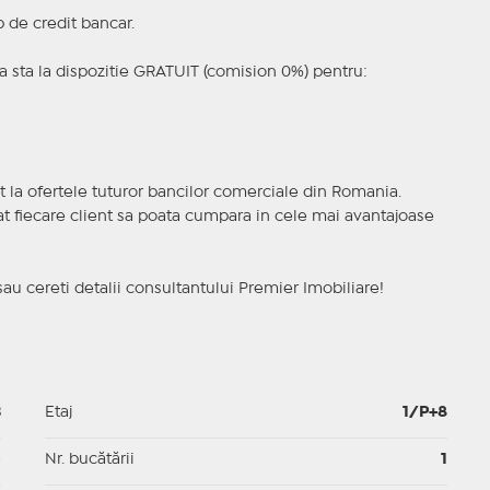
p de credit bancar.
 sta la dispozitie GRATUIT (comision 0%) pentru:
t la ofertele tuturor bancilor comerciale din Romania.
ncat fiecare client sa poata cumpara in cele mai avantajoase
sau cereti detalii consultantului Premier Imobiliare!
3
Etaj
1/P+8
p
Nr. bucătării
1