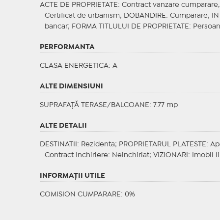
ACTE DE PROPRIETATE
: Contract vanzare cumparare, C
Certificat de urbanism;
DOBANDIRE
: Cumparare;
IN
bancar;
FORMA TITLULUI DE PROPRIETATE
: Persoan
PERFORMANTA
CLASA ENERGETICA
: A
ALTE DIMENSIUNI
SUPRAFAȚĂ TERASE/BALCOANE: 7.77 mp
ALTE DETALII
DESTINATII
: Rezidenta;
PROPRIETARUL PLATESTE
: Ap
Contract Inchiriere
: Neinchiriat;
VIZIONARI
: Imobil l
INFORMAŢII UTILE
COMISION CUMPARARE: 0%