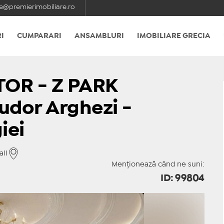
e@premierimobiliare.ro
I
CUMPARARI
ANSAMBLURI
IMOBILIARE GRECIA
OR - Z PARK
udor Arghezi -
iei
all
Menționează când ne suni:
ID: 99804