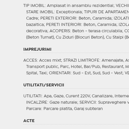
TIP IMOBIL
: Amplasat in ansamblu rezidential;
VECHI
STARE IMOBIL
: Exceptionala;
TIPURI DE APARTAME
Cadre;
PERETI EXTERIORI
: Beton, Caramida;
IZOLAT
bazaltica;
PERETI INTERIORI
: Beton, Caramida;
IZOL
decorativa;
ACOPERIS
: Beton - terasa circulabila;
C
(Beton Turnat), Cu Ziduri (Blocuri Beton), Cu Stalpi (B
IMPREJURIMI
ACCES
: Acces mixt;
STRAZI LIMITROFE
: Amenajate, A
Transport public, Parc, Hotel, Bar/Pub, Restaurant, 
Spital, Taxi;
ORIENTARI
: Sud - Est, Sud, Sud - Vest;
V
UTILITATI/SERVICII
UTILITATI
: Apa, Gaze, Curent 220V, Canalizare, Interne
INCALZIRE
: Gaze naturale;
SERVICII
: Supraveghere 
Parcare
: Parcare platita, Garaj subteran
ACTE