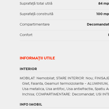
Suprafaţă total utilă
84 m
Suprafaţă construită
100 m
Compartimentare
Decomanda
Confort
INFORMAŢII UTILE
INTERIOR
MOBILAT
: Nemobilat;
STARE INTERIOR
: Nou;
FINISAJ
Glet, Faianta, Geamuri termoizolante - ALUMINIUM, 
Usa metalica, Usa antifoc, Usa antiefractie, Spatiu 
Inchisa;
COMPARTIMENTARE
: Decomandat;
USI INT
INFO IMOBIL