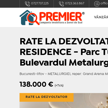
0727.737.225
0723.363.867
offic
VÂNZĂR
RATE LA DEZVOLTAT
RESIDENCE - Parc T
Bulevardul Metalurg
Bucuresti-Ilfov - METALURGIEI, reper: Grand Arena M
138.000
€
(+TVA)
RATE LA DEZVOLTATOR