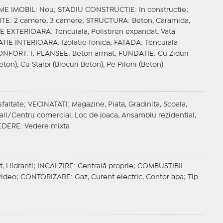
ME IMOBIL
: Nou;
STADIU CONSTRUCTIE
: In constructie;
NTE
: 2 camere, 3 camere;
STRUCTURA
: Beton, Caramida,
IE EXTERIOARA
: Tencuiala, Polistiren expandat, Vata
ATIE INTERIOARA
: Izolatie fonica;
FATADA
: Tencuiala
ONFORT
: I;
PLANSEE
: Beton armat;
FUNDATIE
: Cu Ziduri
eton), Cu Stalpi (Blocuri Beton), Pe Piloni (Beton)
sfaltate;
VECINATATI
: Magazine, Piata, Gradinita, Scoala,
Mall/Centru comercial, Loc de joaca, Ansamblu rezidential,
EDERE
: Vedere mixta
t, Hidranti;
INCALZIRE
: Centrală proprie;
COMBUSTIBIL
video;
CONTORIZARE
: Gaz, Curent electric, Contor apa;
Tip