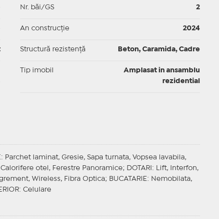
p
Nr. băi/GS
2
p
An construcție
2024
t
Structură rezistență
Beton, Caramida, Cadre
I
Tip imobil
Amplasat in ansamblu
rezidential
E
: Parchet laminat, Gresie, Sapa turnata, Vopsea lavabila,
Calorifere otel, Ferestre Panoramice;
DOTARI
: Lift, Interfon,
Agrement, Wireless, Fibra Optica;
BUCATARIE
: Nemobilata,
ERIOR
: Celulare