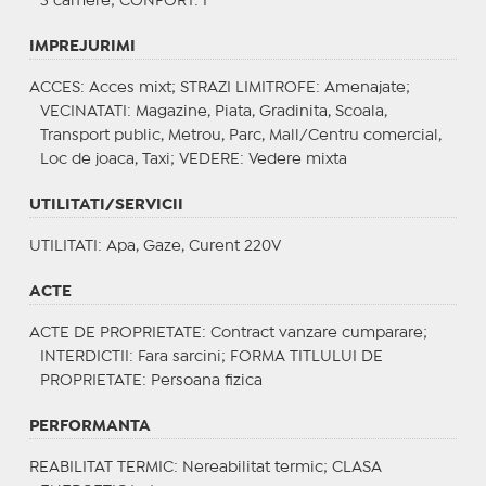
3 camere;
CONFORT
: I
IMPREJURIMI
ACCES
: Acces mixt;
STRAZI LIMITROFE
: Amenajate;
VECINATATI
: Magazine, Piata, Gradinita, Scoala,
Transport public, Metrou, Parc, Mall/Centru comercial,
Loc de joaca, Taxi;
VEDERE
: Vedere mixta
UTILITATI/SERVICII
UTILITATI
: Apa, Gaze, Curent 220V
ACTE
ACTE DE PROPRIETATE
: Contract vanzare cumparare;
INTERDICTII
: Fara sarcini;
FORMA TITLULUI DE
PROPRIETATE
: Persoana fizica
PERFORMANTA
REABILITAT TERMIC
: Nereabilitat termic;
CLASA