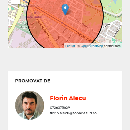
Leaflet
| ©
OpenStreetMap
contributors
PROMOVAT DE
Florin Alecu
0726375629
florin.alecu@zonadesud.ro