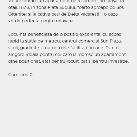
Va prezentam un apartament de 3 camere, amplasat la
etajul 8/8, in zona Piata Sudului, foarte aproape de Sos.
Oltenitei si la cativa pasi de Delta Vacaresti - o oaza
verde perfecta pentru relaxare.
Locuinta beneficiaza de o pozitie excelenta, cu acces
rapid la statia de metrou, centrul comercial Sun Plaza,
scoli, gradinite si numeroase facilitati urbane. Este o
alegere ideala pentru cei care isi doresc un apartament
bine pozitionat, atat pentru locuit, cat si pentru investitie.
Comision 0