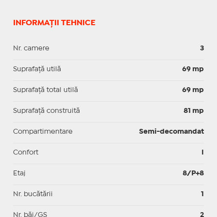
INFORMAȚII TEHNICE
Nr. camere
3
Suprafaţă utilă
69 mp
Suprafaţă total utilă
69 mp
Suprafaţă construită
81 mp
Compartimentare
Semi-decomandat
Confort
I
Etaj
8/P+8
Nr. bucătării
1
Nr. băi/GS
2