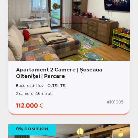
Apartament 2 Camere | Șoseaua
Olteniței | Parcare
Bucuresti-Ilfov - OLTENITEI
2 camere, 68 mp utili
#101005
112.000
€
0% COMISION