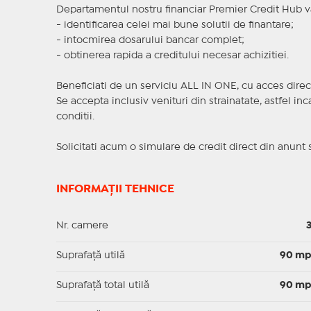
Departamentul nostru financiar Premier Credit Hub va
- identificarea celei mai bune solutii de finantare;
- intocmirea dosarului bancar complet;
- obtinerea rapida a creditului necesar achizitiei.
Beneficiati de un serviciu ALL IN ONE, cu acces direc
Se accepta inclusiv venituri din strainatate, astfel i
conditii.
Solicitati acum o simulare de credit direct din anunt 
INFORMAȚII TEHNICE
Nr. camere
Suprafaţă utilă
90 m
Suprafaţă total utilă
90 m