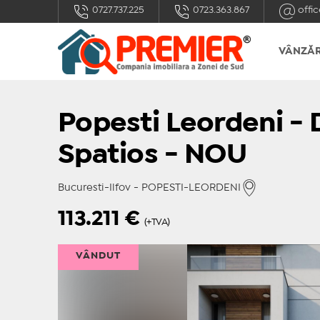
0727.737.225
0723.363.867
offic
VÂNZĂR
Popesti Leordeni -
Spatios - NOU
Bucuresti-Ilfov - POPESTI-LEORDENI
113.211
€
(+TVA)
VÂNDUT