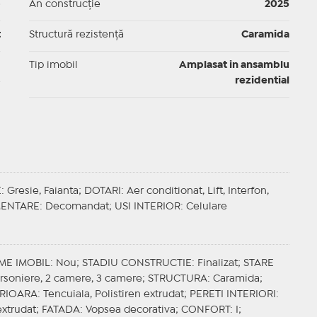
p
An construcție
2025
t
Structură rezistență
Caramida
I
Tip imobil
Amplasat in ansamblu
rezidential
E
: Gresie, Faianta;
DOTARI
: Aer conditionat, Lift, Interfon,
ENTARE
: Decomandat;
USI INTERIOR
: Celulare
ME IMOBIL
: Nou;
STADIU CONSTRUCTIE
: Finalizat;
STARE
arsoniere, 2 camere, 3 camere;
STRUCTURA
: Caramida;
ERIOARA
: Tencuiala, Polistiren extrudat;
PERETI INTERIORI
:
 extrudat;
FATADA
: Vopsea decorativa;
CONFORT
: I;