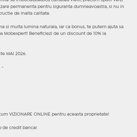
enite sa imbunatateasca calitatea vietii, precum spatii verzi
rizare permanenta pentru siguranta dumneavoastra, si nu in
uctie de inalta calitate.
 si multa lumina naturala, iar ca bonus, te putem ajuta sa
ipa Mobexpert! Beneficiezi de un discount de 10% la
ste MAI 2026.
 -
a acum VIZIONARE ONLINE pentru aceasta proprietate!
p de credit bancar.