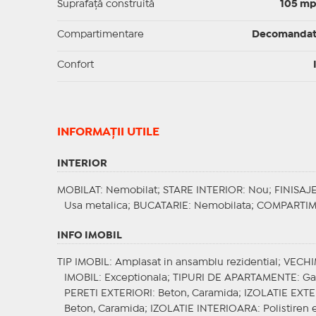
Suprafaţă construită
105 m
Compartimentare
Decomanda
Confort
INFORMAŢII UTILE
INTERIOR
MOBILAT
: Nemobilat;
STARE INTERIOR
: Nou;
FINISAJ
Usa metalica;
BUCATARIE
: Nemobilata;
COMPARTIM
INFO IMOBIL
TIP IMOBIL
: Amplasat in ansamblu rezidential;
VECHI
IMOBIL
: Exceptionala;
TIPURI DE APARTAMENTE
: G
PERETI EXTERIORI
: Beton, Caramida;
IZOLATIE EXT
Beton, Caramida;
IZOLATIE INTERIOARA
: Polistiren