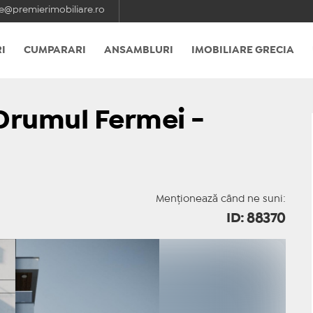
e@premierimobiliare.ro
I
CUMPARARI
ANSAMBLURI
IMOBILIARE GRECIA
 Drumul Fermei -
Menționează când ne suni:
ID: 88370