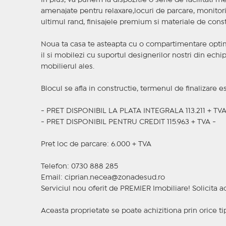
In plus, va punem la dispozitie o serie de facilitati m
amenajate pentru relaxare,locuri de parcare, monito
ultimul rand, finisajele premium si materiale de constr
Noua ta casa te asteapta cu o compartimentare optima
il si mobilezi cu suportul designerilor nostri din ech
mobilierul ales.
Blocul se afla in constructie, termenul de finalizare e
- PRET DISPONIBIL LA PLATA INTEGRALA 113.211 + TVA
- PRET DISPONIBIL PENTRU CREDIT 115.963 + TVA -
Pret loc de parcare: 6.000 + TVA
Telefon: 0730 888 285
Email: ciprian.necea@zonadesud.ro
Serviciul nou oferit de PREMIER Imobiliare! Solicit
Aceasta proprietate se poate achizitiona prin orice ti