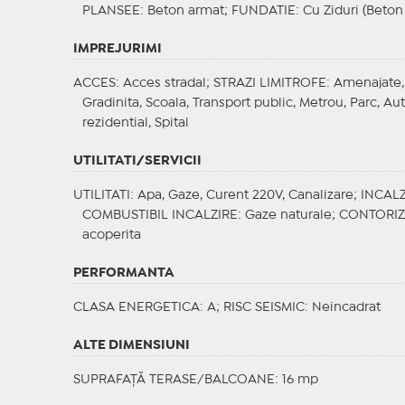
PLANSEE
: Beton armat;
FUNDATIE
: Cu Ziduri (Beton
IMPREJURIMI
ACCES
: Acces stradal;
STRAZI LIMITROFE
: Amenajate,
Gradinita, Scoala, Transport public, Metrou, Parc, A
rezidential, Spital
UTILITATI/SERVICII
UTILITATI
: Apa, Gaze, Curent 220V, Canalizare;
INCALZ
COMBUSTIBIL INCALZIRE
: Gaze naturale;
CONTORI
acoperita
PERFORMANTA
CLASA ENERGETICA
: A;
RISC SEISMIC
: Neincadrat
ALTE DIMENSIUNI
SUPRAFAȚĂ TERASE/BALCOANE: 16 mp