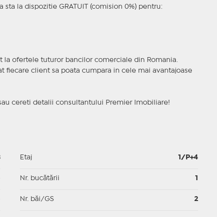
 sta la dispozitie GRATUIT (comision 0%) pentru:
t la ofertele tuturor bancilor comerciale din Romania.
ncat fiecare client sa poata cumpara in cele mai avantajoase
sau cereti detalii consultantului Premier Imobiliare!
3
Etaj
1/P+4
p
Nr. bucătării
1
p
Nr. băi/GS
2